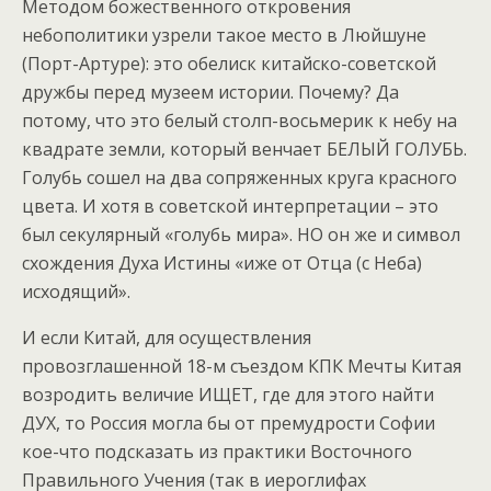
Методом божественного откровения
небополитики узрели такое место в Люйшуне
(Порт-Артуре): это обелиск китайско-советской
дружбы перед музеем истории. Почему? Да
потому, что это белый столп-восьмерик к небу на
квадрате земли, который венчает БЕЛЫЙ ГОЛУБЬ.
Голубь сошел на два сопряженных круга красного
цвета. И хотя в советской интерпретации – это
был секулярный «голубь мира». НО он же и символ
схождения Духа Истины «иже от Отца (с Неба)
исходящий».
И если Китай, для осуществления
провозглашенной 18-м съездом КПК Мечты Китая
возродить величие ИЩЕТ, где для этого найти
ДУХ, то Россия могла бы от премудрости Софии
кое-что подсказать из практики Восточного
Правильного Учения (так в иероглифах