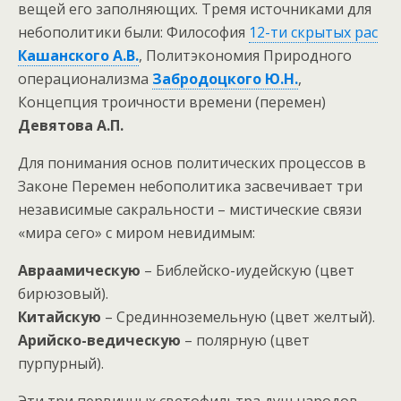
вещей его заполняющих. Тремя источниками для
небополитики были: Философия
12-ти скрытых рас
Кашанского А.В.
, Политэкономия Природного
операционализма
Забродоцкого Ю.Н.
,
Концепция троичности времени (перемен)
Девятова А.П.
Для понимания основ политических процессов в
Законе Перемен небополитика засвечивает три
независимые сакральности – мистические связи
«мира сего» с миром невидимым:
Авраамическую
– Библейско-иудейскую (цвет
бирюзовый).
Китайскую
– Срединноземельную (цвет желтый).
Арийско-ведическую
– полярную (цвет
пурпурный).