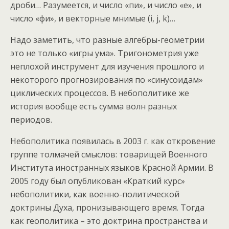
дроби… Разумеется, и число «пи», и число «е», и
число «фи», и векторные мнимые (i, j, k)…
Надо заметить, что разные алгебры-геометрии
это не только «игры ума». Тригонометрия уже
неплохой инструмент для изучения прошлого и
некоторого прогнозирования по «синусоидам»
циклических процессов. В небополитике же
история вообще есть сумма волн разных
периодов.
Небополитика появилась в 2003 г. как откровение
группе толмачей смыслов: товарищей Военного
Института иностранных языков Красной Армии. В
2005 году был опубликован «Краткий курс»
небополитики, как военно-политической
доктрины Духа, пронизывающего время. Тогда
как геополитика – это доктрина пространства и