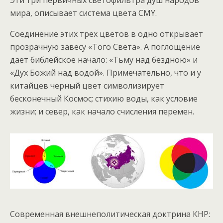
Эти три первичных светофильтра душ народов
мира, описывает система цвета CMY.
Соединение этих трех цветов в одно открывает
прозрачную завесу «Того Света». А поглощение
дает библейское начало: «Тьму над бездною» и
«Дух Божий над водой». Примечательно, что и у
китайцев черный цвет символизирует
бесконечный Космос; стихию воды, как условие
жизни; и север, как начало счисления перемен.
Современная внешнеполитическая доктрина КНР: