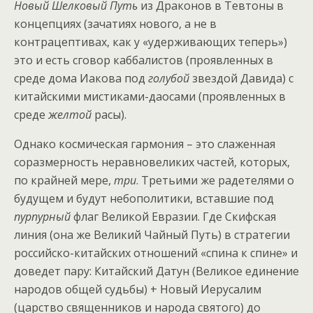
Новый Шелковый Путь
из Драконов в Тевтоны в
концепциях (зачатиях нового, а не в
контрацептивах, как у «удерживающих теперь»)
это и есть сговор каббалистов (проявленных в
среде дома Иакова под
голубой
звездой Давида) с
китайскими мистиками-даосами (проявленных в
среде
желтой
расы).
Однако космическая гармония – это слаженная
соразмерность неравновеликих частей, которых,
по крайней мере,
три
. Третьими же радетелями о
будущем и будут небополитики, вставшие под
пурпурный
флаг Великой Евразии. Где Скифская
линия (она же Великий Чайный Путь) в стратегии
российско-китайских отношений «спина к спине» и
доведет пару: Китайский Датун (Великое единение
народов общей судьбы) + Новый Иерусалим
(царство священников и народа святого) до