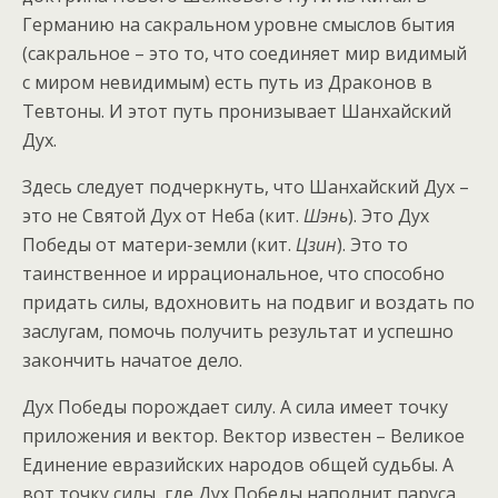
Германию на сакральном уровне смыслов бытия
(сакральное – это то, что соединяет мир видимый
с миром невидимым) есть путь из Драконов в
Тевтоны. И этот путь пронизывает Шанхайский
Дух.
Здесь следует подчеркнуть, что Шанхайский Дух –
это не Святой Дух от Неба (кит.
Шэнь
). Это Дух
Победы от матери-земли (кит.
Цзин
). Это то
таинственное и иррациональное, что способно
придать силы, вдохновить на подвиг и воздать по
заслугам, помочь получить результат и успешно
закончить начатое дело.
Дух Победы порождает силу. А сила имеет точку
приложения и вектор. Вектор известен – Великое
Единение евразийских народов общей судьбы. А
вот точку силы, где Дух Победы наполнит паруса