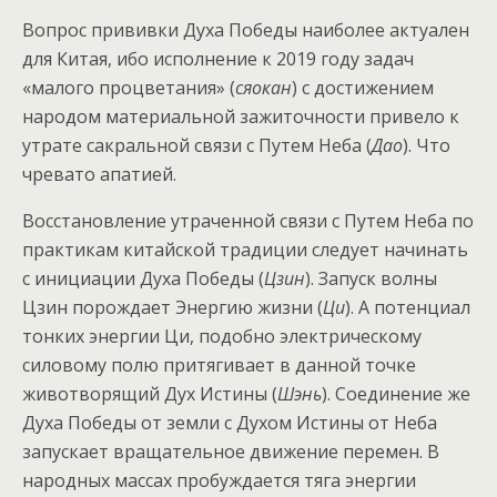
Вопрос прививки Духа Победы наиболее актуален
для Китая, ибо исполнение к 2019 году задач
«малого процветания» (
сяокан
) с достижением
народом материальной зажиточности привело к
утрате сакральной связи с Путем Неба (
Дао
). Что
чревато апатией.
Восстановление утраченной связи с Путем Неба по
практикам китайской традиции следует начинать
с инициации Духа Победы (
Цзин
). Запуск волны
Цзин порождает Энергию жизни (
Ци
). А потенциал
тонких энергии Ци, подобно электрическому
силовому полю притягивает в данной точке
животворящий Дух Истины (
Шэнь
). Соединение же
Духа Победы от земли с Духом Истины от Неба
запускает вращательное движение перемен. В
народных массах пробуждается тяга энергии