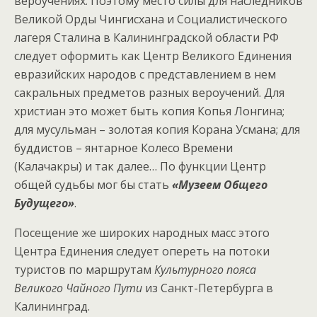
вероучениях. Поэтому место силы для наследников
Великой Орды Чингисхана и Социалистического
лагеря Сталина в Калининградской области РФ
следует оформить как Центр Великого Единения
евразийских народов с представлением в нем
сакральных предметов разных вероучений. Для
христиан это может быть копия Копья Лонгина;
для мусульман – золотая копия Корана Усмана; для
буддистов – янтарное Колесо Времени
(Калачакры) и так далее… По функции Центр
общей судьбы мог бы стать
«Музеем Общего
Будущего»
.
Посещение же широких народных масс этого
Центра Единения следует опереть на потоки
туристов по маршрутам
Культурного пояса
Великого Чайного Пути
из Санкт-Петербурга в
Калининград.