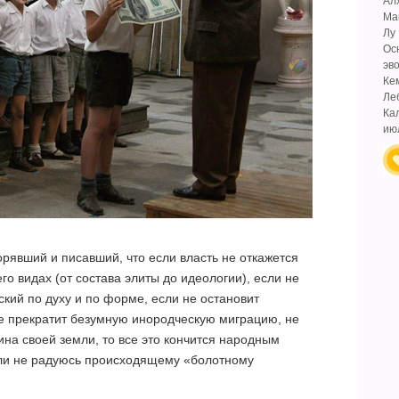
Ал
Ма
Лу
Ос
эв
Ке
Ле
Ка
ию
торявший и писавший, что если власть не откажется
го видах (от состава элиты до идеологии), если не
кий по духу и по форме, если не остановит
е прекратит безумную инородческую миграцию, не
ина своей земли, то все это кончится народным
пли не радуюсь происходящему «болотному