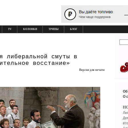
TV
КОЛОНКИ
ТРИПЫ
БЛОГ
я либеральной смуты в
ительное восстание»
Версия для печати
Об
О 
Н
Ле
Де
вт