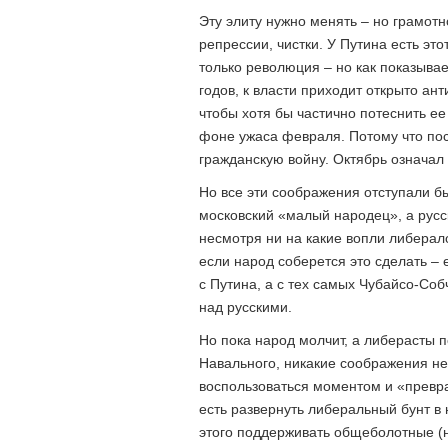
Эту элиту нужно менять – но грамотн
репрессии, чистки. У Путина есть это
только революция – но как показыва
годов, к власти приходит открыто ан
чтобы хотя бы частично потеснить ее
фоне ужаса февраля. Потому что по
гражданскую войну. Октябрь означал 
Но все эти соображения отступали б
московский «малый народец», а русск
несмотря ни на какие вопли либерало
если народ соберется это сделать – е
с Путина, а с тех самых Чубайсо-Со
над русскими.
Но пока народ молчит, а либерасты 
Навального, никакие соображения н
воспользоваться моментом и «превра
есть развернуть либеральный бунт в
этого поддерживать общеболотные 