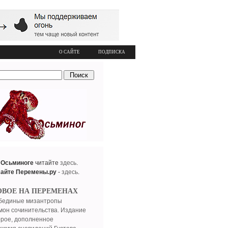
О САЙТЕ
ПОДПИСКА
 Осьминоге
читайте
здесь
.
сайте Перемены.ру
-
здесь
.
ОВОЕ НА ПЕРЕМЕНАХ
бединые мизантропы
мон сочинительства. Издание
орое, дополненное