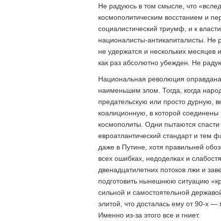
Не радуюсь в том смысле, что «всле
космополитическим восстанием и пе
социалистический триумф, и к власт
националисты-антикапиталисты. Не ра
не удержатся и нескольких месяцев и
как раз абсолютно убежден. Не раду
Национальная революция оправдана т
наименьшим злом. Тогда, когда народ
предательскую или просто дурную, в
коалиционную, в которой соединены
космополиты. Одни пытаются спасти 
евроатлантический стандарт и тем фа
даже в Путине, хотя правильней обо
всех ошибках, недоделках и слабост
двенадцатилетних потоков лжи и зав
подготовить нынешнюю ситуацию «кр
сильной и самостоятельной державой
элитой, что досталась ему от 90-х —
Именно из-за этого все и гниет.