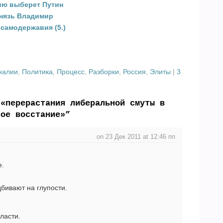
ию выберет Путин
князь Владимир
самодержавия (5.)
налии
,
Политика
,
Процесс
,
Разборки
,
Россия
,
Элиты
|
3
 «перерастания либеральной смуты в
ное восстание»”
on 23 Дек 2011 at 12:46 пп
е.
дбивают на глупости.
ласти.