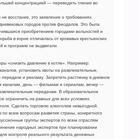
ольшей концентрацией — переводить тление во
 не восстание, это заявление о требованиях.
дневековых городов против феодалов. Это была
ончившаяся приобретением городами вольностей и
орьба в корне отличалась от кровавых крестьянских
ний и программ не выдвигали.
ры «снизить давление в котле». Например:
каналов, установить квоты на развлекательные,
передачи и рекламу. Запретить растленку в дневное
ым каналам, день — фильмам и сериалам, вечер —
развлекательным передачам. В образовательное
ое ограничить на равных для всех условиях.
оголя. Сделать торговлю алкоголем невыгодной.
в по всем вопросам развития страны, конкретного
скуссионные группы экспертов по всем отраслям
 мнение народных экспертов при планировании
 для контроля реального результата денежных