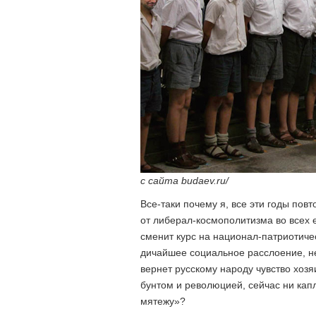
с сайта budaev.ru/
Все-таки почему я, все эти годы пов
от либерал-космополитизма во всех е
сменит курс на национал-патриотичес
дичайшее социальное расслоение, н
вернет русскому народу чувство хозя
бунтом и революцией, сейчас ни ка
мятежу»?