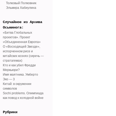
Толковый Полковник
Эльмира Хабиулина
Случайное из Архива
Осьминога:
«Битва Глобальных
проектов». Проект
«Объединенная Европа»
О «Восходящей Звезде»,
испорченном рисе и
китайских кознях (сиречь —
стратагемах)
Кто и как убил Фредди
Меркьюри?
Имя маятника. Умберто
Эко — 3
Китай: в окружении
символов
Sochi problems. Олимпиада
как повод к холодной войне
Рубрики