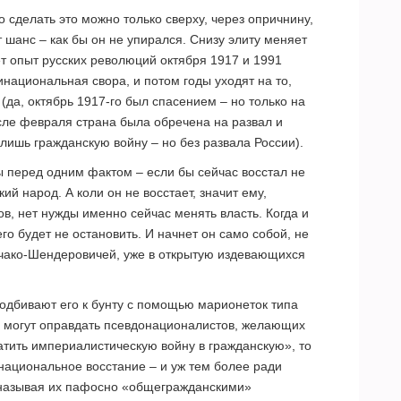
о сделать это можно только сверху, через опричнину,
т шанс – как бы он не упирался. Снизу элиту меняет
ет опыт русских революций октября 1917 и 1991
тинациональная свора, и потом годы уходят на то,
 (да, октябрь 1917-го был спасением – но только на
сле февраля страна была обречена на развал и
лишь гражданскую войну – но без развала России).
ы перед одним фактом – если бы сейчас восстал не
ий народ. А коли он не восстает, значит ему,
в, нет нужды именно сейчас менять власть. Когда и
го будет не остановить. И начнет он само собой, не
бчако-Шендеровичей, уже в открытую издевающихся
подбивают его к бунту с помощью марионеток типа
е могут оправдать псевдонационалистов, желающих
тить империалистическую войну в гражданскую», то
 национальное восстание – и уж тем более ради
(называя их пафосно «общегражданскими»