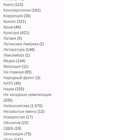
Книги
(115)
Конспирология
(162)
Коррупция
(30)
Кризис
(321)
Крым
(46)
Культура
(421)
Латвия
(5)
Латинская Америка
(2)
Литература
(148)
Люксембург
(1)
Медиа
(144)
Миграция
(11)
На главную
(95)
Народный фронт
(3)
НАТО
(45)
Наука
(155)
Не западные цивилизации
(335)
Небополитика
(1 070)
Незабытые имена
(12)
Новороссия
(17)
Объектив
(22)
ОДКБ
(16)
Оппозиция
(75)
Орда
(147)