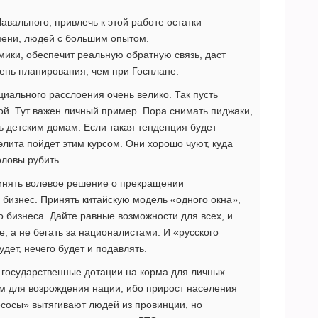
Навального, привлечь к этой работе остатки
мени, людей с большим опытом.
ики, обеспечит реальную обратную связь, даст
ень планирования, чем при Госплане.
иального расслоения очень велико. Так пусть
ой. Тут важен личный пример. Пора снимать пиджаки,
ь детским домам. Если такая тенденция будет
элита пойдет этим курсом. Они хорошо чуют, куда
оловы рубить.
ринять волевое решение о прекращении
бизнес. Принять китайскую модель «одного окна»,
 бизнеса. Дайте равные возможности для всех, и
е, а не бегать за националистами. И «русского
удет, нечего будет и подавлять.
 государственные дотации на корма для личных
м для возрождения нации, ибо прирост населения
есосы» вытягивают людей из провинции, но