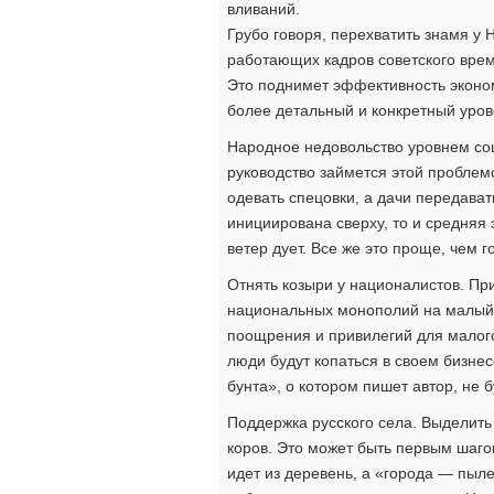
вливаний.
Грубо говоря, перехватить знамя у 
работающих кадров советского вре
Это поднимет эффективность эконом
более детальный и конкретный уров
Народное недовольство уровнем соц
руководство займется этой проблем
одевать спецовки, а дачи передават
инициирована сверху, то и средняя 
ветер дует. Все же это проще, чем г
Отнять козыри у националистов. П
национальных монополий на малый 
поощрения и привилегий для малого
люди будут копаться в своем бизнес
бунта», о котором пишет автор, не б
Поддержка русского села. Выделить
коров. Это может быть первым шаго
идет из деревень, а «города — пыл