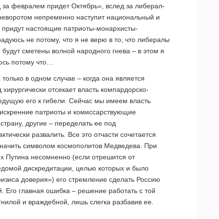
д за февралем придет Октябрь», вслед за либерал-
реворотом непременно наступит национальный и
и придут настоящие патриоты-монархисты-
дуюсь не потому, что я не верю в то, что либералы
 будут сметены волной народного гнева – в этом я
юсь потому что…
олько в одном случае – когда она является
 хирургически отсекает власть компардорско-
едущую его к гибели. Сейчас мы имеем власть
 искренние патриоты и комиссарствующие
страну, другие – переделать ее под
ктически развалить. Все это отчасти сочетается
значить символом космополитов Медведева. При
ях Путина несомненно (если отрешится от
едомой дискредитации, целью которых и было
изиса доверия») его стремление сделать Россию
. Его главная ошибка – решение работать с той
 гнилой и враждебной, лишь слегка разбавив ее.