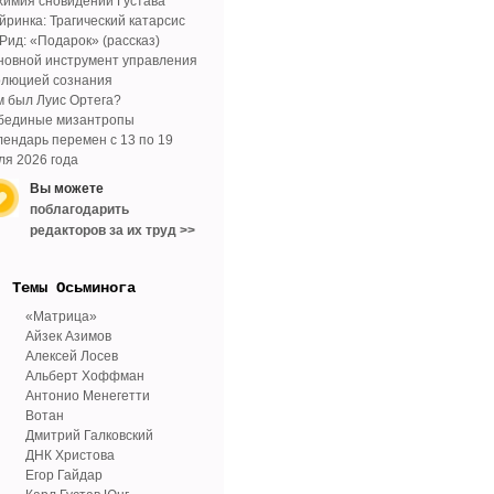
химия сновидений Густава
йринка: Трагический катарсис
 Рид: «Подарок» (рассказ)
новной инструмент управления
олюцией сознания
м был Луис Ортега?
бединые мизантропы
лендарь перемен с 13 по 19
ля 2026 года
Вы можете
поблагодарить
редакторов за их труд >>
Tемы Осьминога
«Матрица»
Айзек Азимов
Алексей Лосев
Альберт Хоффман
Антонио Менегетти
Вотан
Дмитрий Галковский
ДНК Христова
Егор Гайдар