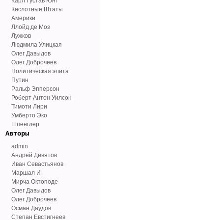
Карл Густав Юнг
Кислотные Штаты
Америки
Ллойд де Моз
Лужков
Людмила Улицкая
Олег Давыдов
Олег Доброчеев
Политическая элита
Путин
Ральф Эпперсон
Роберт Антон Уилсон
Тимоти Лири
Умберто Эко
Шпенглер
Авторы
admin
Андрей Девятов
Иван Севастьянов
Маршал И
Мирча Октоподе
Олег Давыдов
Олег Доброчеев
Осман Даудов
Степан Евстигнеев