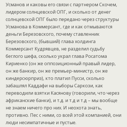
Усманов и каковы его связи с партнером Скочем,
лидером солнцевской ОПГ, и сколько от денег
солнцевской ОПГ было передано через структуры
Усманова в Коммерсант, где и как отмываются
деньги Березовского, почему ставленник
Березовского, (бывший) глава холдинга
Коммерсант Кудрявцев, не разделил судьбу
беглого шефа, сколько украл глава Росатома
Кириенко (он же оппозиционный правый лидер,
он же банкир, он же премьер-министр, он же
киндерсюрприз), кто платил Пусси, сколько
забашлял Каддафи на выборы Саркози, как
переводили взятки Касянову (говорили, что через
африканские банки), и т.д. и т.д и т.д – мы вообще
не знаем ничего про них. И неохота знать,
противно. Пес с ними, со всей этой компанией, они
люди несимпатичные и пустые.