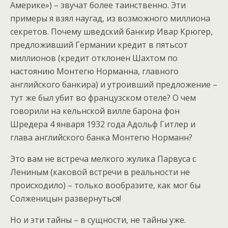
Америке») – звучат более таинственно. Эти
примеры я взял наугад, из возможного миллиона
секретов. Почему шведский банкир Ивар Крюгер,
предложивший Германии кредит в пятьсот
миллионов (кредит отклонен Шахтом по
настоянию Монтегю Норманна, главного
английского банкира) и утроивший предложение –
тут же был убит во французском отеле? О чем
говорили на кельнской вилле барона фон
Шредера 4 января 1932 года Адольф Гитлер и
глава английского банка Монтегю Норманн?
Это вам не встреча мелкого жулика Парвуса с
Лениным (каковой встречи в реальности не
происходило) – только вообразите, как мог бы
Солженицын развернуться!
Но и эти тайны – в сущности, не тайны уже.