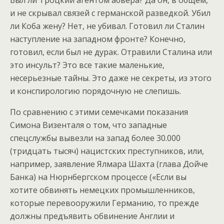
Был ли Троцкий агентом абвера? Да он, в общем,
и не скрывал связей с германской разведкой. Убил
ли Коба жену? Нет, не убивал. Готовил ли Сталин
наступление на западном фронте? Конечно,
готовил, если был не дурак. Отравили Сталина или
это инсульт? Это все такие маленькие,
несерьезные тайны. Это даже не секреты, из этого
и конспирологию порядочную не слепишь.
По сравнению с этими семечками показания
Симона Визенталя о том, что западные
спецслужбы вывезли на запад более 30.000
(тридцать тысяч) нацистских преступников, или,
например, заявление Ялмара Шахта (глава Дойче
Банка) на Нюрнбергском процессе («Если вы
хотите обвинять немецких промышленников,
которые перевооружили Германию, то прежде
должны предъявить обвинение Англии и