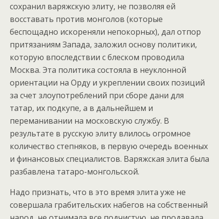
сохранил варяжскую элиту, не позволяя ей
восставать против монголов (которые
беспощадно искореняли непокорных), дал отпор
притязаниям Запада, заложил основу политики,
которую впоследствии с блеском проводила
Москва. Эта политика состояла в неуклонной
ориентации на Орду и укреплении своих позиций
за счет злоупотреблений при сборе дани для
татар, их подкупе, а в дальнейшем и
переманивании на московскую службу. В
результате в русскую элиту влилось огромное
количество степняков, в первую очередь военных
и финансовых специалистов. Варяжская элита была
разбавлена татаро-монгольской.
Надо признать, что в это время элита уже не
совершала грабительских набегов на собственный
народ, не отнимала все подчистую, не продавала