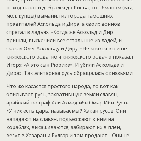
поход на юг и добрался до Киева, то обманом (мы,
мол, купцы) выманил из города тамошних
правителей Аскольда и Дира, а своих воинов
спрятал в ладьях. «Когда же Аскольд и Дир
пришли, выскочили все остальные из ладей, и
сказал Олег Аскольду и Диру: «Не князья вы и не
княжеского рода, но я княжеского рода» и показал
Игоря: «А это сын Рюрика». И убили Аскольда и
Дира». Так элитарная русь обращалась с князьями.
Что же касается простого народа, то вот как
описывает русь, захватившую земли славян,
арабский географ Али Ахмед ибн Омар Ибн Русте:
«У них есть царь, называемый Хакан русов. Они
нападают на славян, подъезжают к ним на
кораблях, высаживаются, забирают их в плен,
везут в Хазаран и Булгар и там продают… Они не