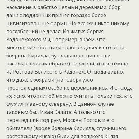
население в рабство целыми деревнями. Сбор
дани с подданных принял гораздо более
цивилизованные формы. Но все же никто никому
послаблений не делал. Из жития Сергия
Радонежского мы, например, знаем, что
московские сборщики налогов довели его отца,
боярина Кирилла, буквально до нищеты и
насильственным образом переселили всю семью
из Ростова Великого в Радонеж. Отсюда видно,
что даже с боярами (не говоря уж о
простолюдинах) особо не церемонились. И отсюда
же ясно, что элитой можно считать только тех, кто
служил главному суверену. В данном случае
таковым был Иван Калита. А только что
перешедший под руку Москвы Ростов и его
обитатели (вроде боярина Кирилла, служившего
ростовскому князю) были для великого князя