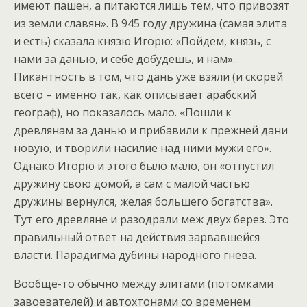
имеют пашен, а питаются лишь тем, что привозят
из земли славян». В 945 году дружина (самая элита
и есть) сказала князю Игорю: «Пойдем, князь, с
нами за данью, и себе добудешь, и нам».
Пикантность в том, что дань уже взяли (и скорей
всего – именно так, как описывает арабский
географ), но показалось мало. «Пошли к
древлянам за данью и прибавили к прежней дани
новую, и творили насилие над ними мужи его».
Однако Игорю и этого было мало, он «отпустил
дружину свою домой, а сам с малой частью
дружины вернулся, желая большего богатства».
Тут его древляне и разодрали меж двух берез. Это
правильный ответ на действия зарвавшейся
власти. Парадигма дубины народного гнева.
Вообще-то обычно между элитами (потомками
завоевателей) и автохтонами со временем