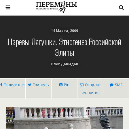
14 Марта, 2009
Царевы Лягушки. Этногенез Российской
Элиты
Олег Давыдов
Поделиться
Твитнуть
Pin
Отпр. по
SMS
эл. почте