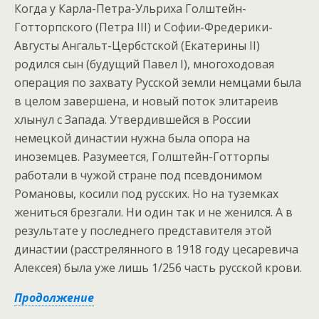
Когда у Карла-Петра-Ульриха Голштейн-
Готторпского (Петра III) и Софии-Фредерики-
Августы Ангальт-Цербстской (Екатерины II)
родился сын (будущий Павел I), многоходовая
операция по захвату Русской земли немцами была
в целом завершена, и новый поток элитареив
хлынул с Запада. Утвердившейся в России
немецкой династии нужна была опора на
иноземцев. Разумеется, Голштейн-Готторпы
работали в чужой стране под псевдонимом
Романовы, косили под русских. Но на туземках
жениться брезгали. Ни один так и не женился. А в
результате у последнего представителя этой
династии (расстрелянного в 1918 году цесаревича
Алексея) была уже лишь 1/256 часть русской крови.
Продолжение