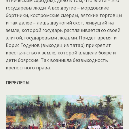
этническим сбродом), дело в том, что элита – это
государевы люди. А все другие – мордовские
бортники, костромские смерды, вятские торговцы
и так далее – лишь двуногий скот, живущий на
земле, которой государь расплачивается со своей
элитой, государевыми людьми. Придет время, и
Борис Годунов (выходец из татар) прикрепит
крестьянство к земле, которой владели бояре и
дети боярские. Так возникла безвыходность
крепостного права.
ПЕРЕЛЕТЫ