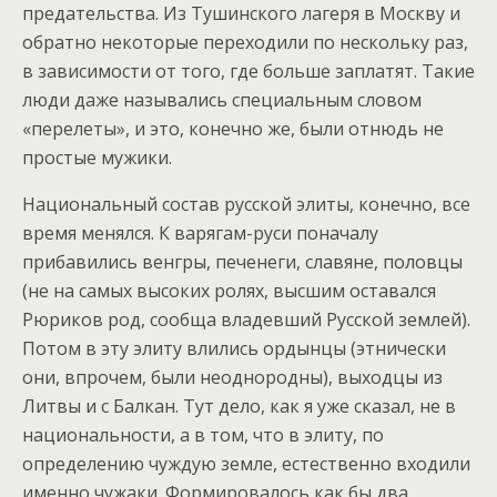
предательства. Из Тушинского лагеря в Москву и
обратно некоторые переходили по нескольку раз,
в зависимости от того, где больше заплатят. Такие
люди даже назывались специальным словом
«перелеты», и это, конечно же, были отнюдь не
простые мужики.
Национальный состав русской элиты, конечно, все
время менялся. К варягам-руси поначалу
прибавились венгры, печенеги, славяне, половцы
(не на самых высоких ролях, высшим оставался
Рюриков род, сообща владевший Русской землей).
Потом в эту элиту влились ордынцы (этнически
они, впрочем, были неоднородны), выходцы из
Литвы и с Балкан. Тут дело, как я уже сказал, не в
национальности, а в том, что в элиту, по
определению чуждую земле, естественно входили
именно чужаки. Формировалось как бы два