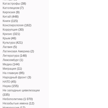
Катастрофы
(38)
Католицизм
(7)
Киргизия
(9)
Китай
(448)
Книги
(115)
Конспирология
(162)
Коррупция
(30)
Кризис
(321)
Крым
(46)
Культура
(421)
Латвия
(5)
Латинская Америка
(2)
Литература
(148)
Люксембург
(1)
Медиа
(144)
Миграция
(11)
На главную
(95)
Народный фронт
(3)
НАТО
(45)
Наука
(155)
Не западные цивилизации
(335)
Небополитика
(1 070)
Незабытые имена
(12)
Новороссия
(17)