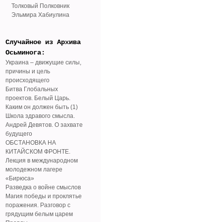
Толковый Полковник
Эльмира Хабиулина
Случайное из Архива
Осьминога:
Украина – движущие силы,
причины и цель
происходящего
Битва Глобальных
проектов. Белый Царь.
Каким он должен быть (1)
Школа здравого смысла.
Андрей Девятов. О захвате
будущего
ОБСТАНОВКА НА
КИТАЙСКОМ ФРОНТЕ.
Лекция в международном
молодежном лагере
«Бирюса»
Разведка о войне смыслов
Магия победы и проклятье
поражения. Разговор с
грядущим белым царем