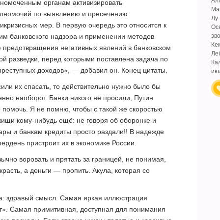
Ал
номоченным органам активизировать
Ма
олномочий по выявлению и пресечению
Лу
кризисных мер. В первую очередь это относится к
Ос
им банковского надзора и применении методов
эв
Ке
ю предотвращения негативных явлений в банковском
Ле
вой разведки, перед которыми поставлена задача по
Ка
преступных доходов», — добавил он. Конец цитаты.
ию
сили их спасать, то действительно нужно было бы
енно наоборот. Банки никого не просили, Путин
 помочь. Я не помню, чтобы с такой же скоростью
жищи кому-нибудь ещё: не говоря об оборонке и
ры и банкам кредиты просто раздали!! В надежде
опердень пристроит их в экономике России.
вычно воровать и прятать за границей, не понимая,
красть, а деньги — пропить. Акула, которая со
а: здравый смысл. Самая яркая иллюстрация
ат». Самая примитивная, доступная для понимания