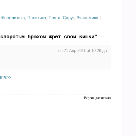
ебополитика
,
Политика
,
Почта
,
Спрут
,
Экономика
|
вспоротым брюхом жрёт свои кишки”
on 21 Апр 2011 at 10:29 дп
ОГА>>
Версия для печати