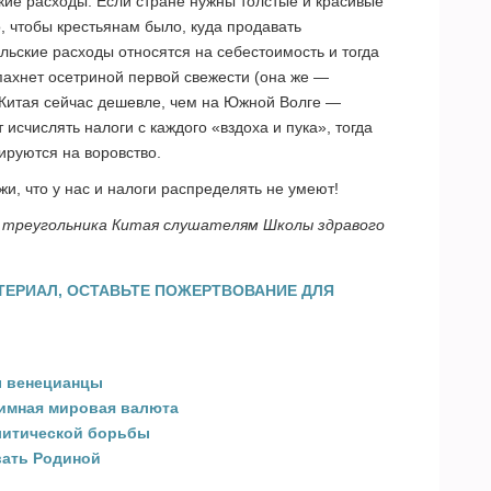
кие расходы. Если стране нужны толстые и красивые
, чтобы крестьянам было, куда продавать
льские расходы относятся на себестоимость и тогда
 пахнет осетриной первой свежести (она же —
 Китая сейчас дешевле, чем на Южной Волге —
 исчислять налоги с каждого «вздоха и пука», тогда
ируются на воровство.
жи, что у нас и налоги распределять не умеют!
о треугольника Китая слушателям Школы здравого
ТЕРИАЛ, ОСТАВЬТЕ ПОЖЕРТВОВАНИЕ ДЛЯ
ы венецианцы
тимная мировая валюта
литической борьбы
вать Родиной