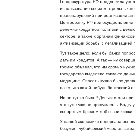
Генпрокуратура РФ предложила упол
использование своих контрольных п
правонарушений при реализации анти
Центробанку РФ при осуществлении 
денежно-кредитной политики с цель
секторе, а также к органам финансо
активизации борьбы с легализацией 
Тут такое дело, если бы банки попро
дать им кредитов. А так — ну соверш
громко объявил, что им срочно нужно
государство выделяло такие-то день
медицине. Спасать нужно было долла
на то, что какой-нибудь банковский 
Но не тут-то было!! Деньги стали при
что хуже уже не придумаешь. Водку у
вспоротым брюхом жрёт свои кишки.
У нашей экономики подорвана основ
безумия: чубайсовский «состав затр