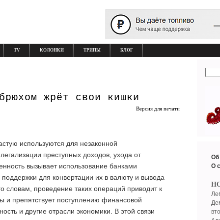
TV
КОЛОНКИ
ТРИПЫ
БЛОГ
брюхом жрёт свои кишки
Версия для печати
астую используются для незаконной
легализации преступных доходов, ухода от
Об
енность вызывает использование банками
О 
 поддержки для конвертации их в валюту и вывода
Н
го словам, проведение таких операций приводит к
Ле
ы и препятствует поступлению финансовой
Де
ость и другие отрасли экономики. В этой связи
вт