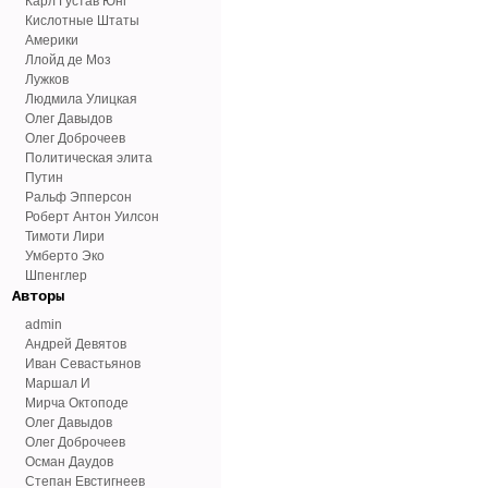
Карл Густав Юнг
Кислотные Штаты
Америки
Ллойд де Моз
Лужков
Людмила Улицкая
Олег Давыдов
Олег Доброчеев
Политическая элита
Путин
Ральф Эпперсон
Роберт Антон Уилсон
Тимоти Лири
Умберто Эко
Шпенглер
Авторы
admin
Андрей Девятов
Иван Севастьянов
Маршал И
Мирча Октоподе
Олег Давыдов
Олег Доброчеев
Осман Даудов
Степан Евстигнеев