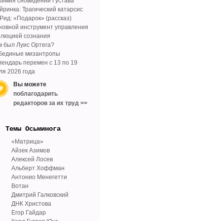
химия сновидений Густава
йринка: Трагический катарсис
 Рид: «Подарок» (рассказ)
новной инструмент управления
олюцией сознания
м был Луис Ортега?
бединые мизантропы
лендарь перемен с 13 по 19
ля 2026 года
Вы можете
поблагодарить
редакторов за их труд >>
Tемы Осьминога
«Матрица»
Айзек Азимов
Алексей Лосев
Альберт Хоффман
Антонио Менегетти
Вотан
Дмитрий Галковский
ДНК Христова
Егор Гайдар