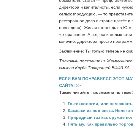
обывателя, статья — представительс
директора и капиталисты, если нужно
сельхозпродукцию, — то представите
ресторанное дело в стране цветёт и
последняя). Живая стерлядь на Юге
«вчерашняя». А вот, если целью стоит
конечно, директора просто программ
Заключение: Ты только теперь не ска
Толковый полковник из Жемчужног
смысла Клуба Товарищей ВИИЯ КА
ЕСЛИ ВАМ ПОНРАВИЛСЯ ЭТОТ МА
САЙТА! >>
Также читайте - возможно по теме:
Го-технологии, или чем занят
Какашки из под снега. Нелеги
Природный газ как оружие по
Пять му. Как правильно торго