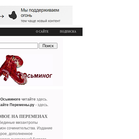
О САЙТЕ
ПОДПИСКА
 Осьминоге
читайте
здесь
.
сайте Перемены.ру
-
здесь
.
ОВОЕ НА ПЕРЕМЕНАХ
бединые мизантропы
мон сочинительства. Издание
орое, дополненное