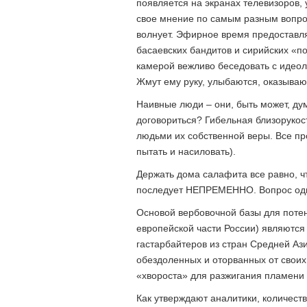
появляется на экранах телевизоров, 
свое мнение по самым разным вопро
волнует. Эфирное время предоставл
басаевских бандитов и сирийских «п
камерой вежливо беседовать с идеол
Жмут ему руку, улыбаются, оказываю
Наивные люди – они, быть может, ду
договориться? Гибельная близорукос
людьми их собственной веры. Все п
пытать и насиловать).
Держать дома салафита все равно, ч
последует НЕПРЕМЕННО. Вопрос один
Основой вербовочной базы для поте
европейской части России) являютс
гастарбайтеров из стран Средней Ази
обездоленных и оторванных от своих 
«хвороста» для разжигания пламени 
Как утверждают аналитики, количест