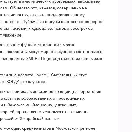
участвует в аналитических программах, высказывая
сам. Общество это, кажется, совершенно не
яется человеку, открыто поддерживающему
овстанцев». Публичные фигуры не стесняются перед
огом насилий, людоедства, пыток и расстрелов.
т уважение.
мают, что с фундаменталистами можно
ть – салафиты могут мирно сосуществовать только с
рочие должны УМЕРЕТЬ (перед казнью их еще можно
то жить с ядовитой змеей. Смертельный укус
: КОГДА это случится.
нциальной исламистской революции (на территории
я массы малообразованных и простодушных
и и Закавказья. Именно их, униженных,
корней, проще всего использовать в качестве
российской «арабской весны».
во молодых среднеазиатов в Московском регионе,