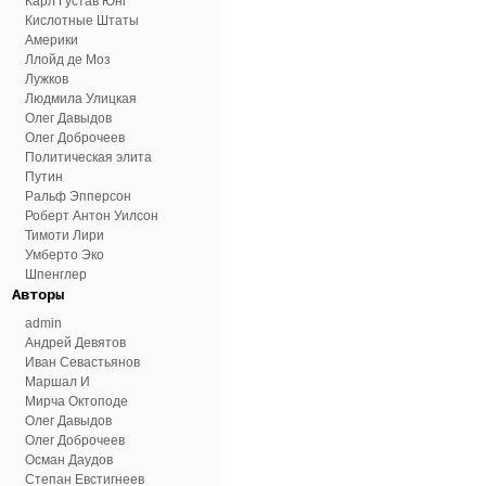
Карл Густав Юнг
Кислотные Штаты
Америки
Ллойд де Моз
Лужков
Людмила Улицкая
Олег Давыдов
Олег Доброчеев
Политическая элита
Путин
Ральф Эпперсон
Роберт Антон Уилсон
Тимоти Лири
Умберто Эко
Шпенглер
Авторы
admin
Андрей Девятов
Иван Севастьянов
Маршал И
Мирча Октоподе
Олег Давыдов
Олег Доброчеев
Осман Даудов
Степан Евстигнеев