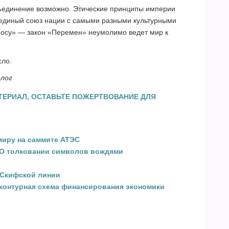
бъединение возможно. Этические принципы империи
 единый союз нации с самыми разными культурными
носу» — закон «Перемен» неумолимо ведет мир к
сло.
олог
ТЕРИАЛ, ОСТАВЬТЕ ПОЖЕРТВОВАНИЕ ДЛЯ
миру на саммите АТЭС
 О толковании символов вождями
 Скифской линии
контурная схема финансирования экономики