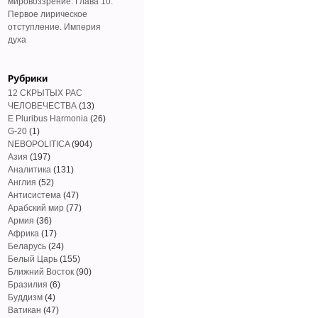
мировоззрение. Глава 10.
Первое лирическое
отступление. Империя
духа
Рубрики
12 СКРЫТЫХ РАС
ЧЕЛОВЕЧЕСТВА
(13)
E Pluribus Harmonia
(26)
G-20
(1)
NEBOPOLITICA
(904)
Азия
(197)
Аналитика
(131)
Англия
(52)
Антисистема
(47)
Арабский мир
(77)
Армия
(36)
Африка
(17)
Беларусь
(24)
Белый Царь
(155)
Ближний Восток
(90)
Бразилия
(6)
Буддизм
(4)
Ватикан
(47)