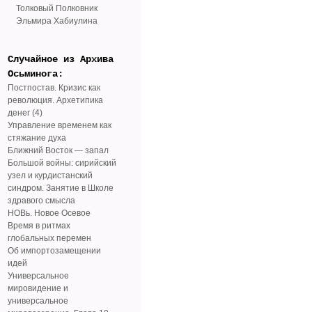
Толковый Полковник
Эльмира Хабиулина
Случайное из Архива
Осьминога:
Постпостав. Кризис как
революция. Архетипика
денег (4)
Управление временем как
стяжание духа
Ближний Восток — запал
Большой войны: сирийский
узел и курдистанский
синдром. Занятие в Школе
здравого смысла
НОВь. Новое Осевое
Время в ритмах
глобальных перемен
Об импортозамещении
идей
Универсальное
мировидение и
универсальное