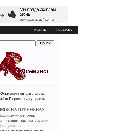
О САЙТЕ
ПОДПИСКА
 Осьминоге
читайте
здесь
.
сайте Перемены.ру
-
здесь
.
ОВОЕ НА ПЕРЕМЕНАХ
бединые мизантропы
мон сочинительства. Издание
орое, дополненное