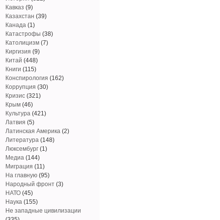
Кавказ
(9)
Казахстан
(39)
Канада
(1)
Катастрофы
(38)
Католицизм
(7)
Киргизия
(9)
Китай
(448)
Книги
(115)
Конспирология
(162)
Коррупция
(30)
Кризис
(321)
Крым
(46)
Культура
(421)
Латвия
(5)
Латинская Америка
(2)
Литература
(148)
Люксембург
(1)
Медиа
(144)
Миграция
(11)
На главную
(95)
Народный фронт
(3)
НАТО
(45)
Наука
(155)
Не западные цивилизации
(335)