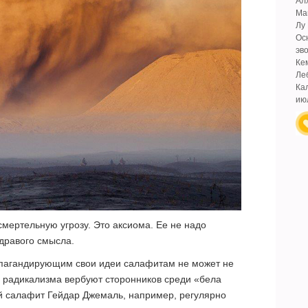
Ал
Ма
Лу
Ос
эв
Ке
Ле
Ка
ию
смертельную угрозу. Это аксиома. Ее не надо
здравого смысла.
опагандирующим свои идеи салафитам не может не
 радикализма вербуют сторонников среди «бела
ый салафит Гейдар Джемаль, например, регулярно