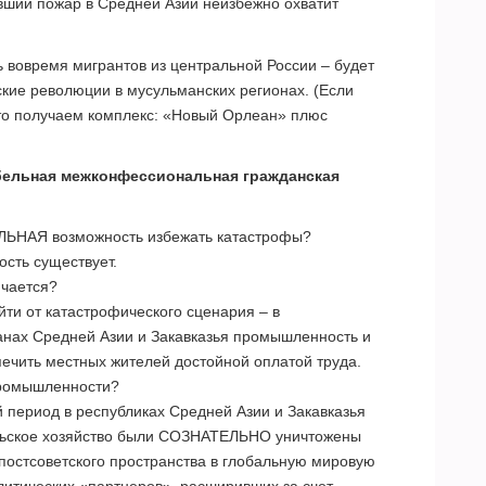
вший пожар в Средней Азии неизбежно охватит
ь вовремя мигрантов из центральной России – будет
кие революции в мусульманских регионах. (Если
 то получаем комплекс: «Новый Орлеан» плюс
ельная межконфессиональная гражданская
ЬНАЯ возможность избежать катастрофы?
сть существует.
ючается?
ти от катастрофического сценария – в
нах Средней Азии и Закавказья промышленность и
печить местных жителей достойной оплатой труда.
 промышленности?
й период в республиках Средней Азии и Закавказья
ьское хозяйство были СОЗНАТЕЛЬНО уничтожены
постсоветского пространства в глобальную мировую
литических «партнеров», расширивших за счет