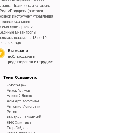
химия сновидений Густава
йринка: Трагический катарсис
 Рид: «Подарок» (рассказ)
новной инструмент управления
олюцией сознания
м был Луис Ортега?
бединые мизантропы
лендарь перемен с 13 по 19
ля 2026 года
Вы можете
поблагодарить
редакторов за их труд >>
Tемы Осьминога
«Матрица»
Айзек Азимов
Алексей Лосев
Альберт Хоффман
Антонио Менегетти
Вотан
Дмитрий Галковский
ДНК Христова
Егор Гайдар