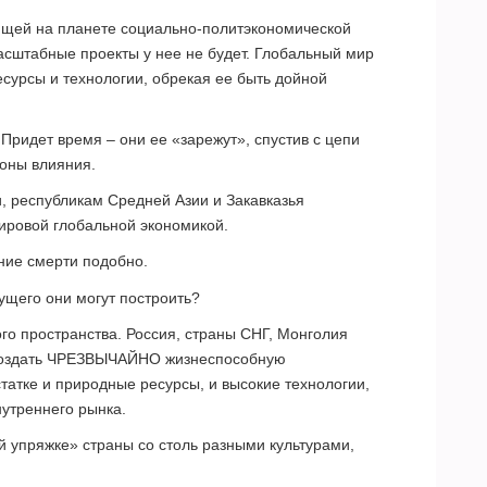
ующей на планете социально-политэкономической
сштабные проекты у нее не будет. Глобальный мир
есурсы и технологии, обрекая ее быть дойной
Придет время – они ее «зарежут», спустив с цепи
зоны влияния.
и, республикам Средней Азии и Закавказья
ровой глобальной экономикой.
ние смерти подобно.
ущего они могут построить?
го пространства. Россия, страны СНГ, Монголия
 создать ЧРЕЗВЫЧАЙНО жизнеспособную
остатке и природные ресурсы, и высокие технологии,
нутреннего рынка.
й упряжке» страны со столь разными культурами,