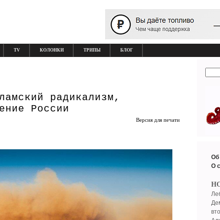
TV
КОЛОНКИ
ТРИПЫ
БЛОГ
ламский радикализм,
ение России
Версия для печати
Об
О 
Н
Ле
Де
вт