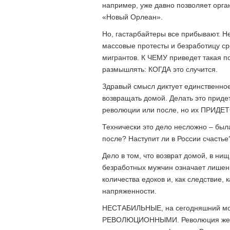
например, уже давно позволяет орга
«Новый Орлеан».
Но, гастарбайтеры все прибывают. Н
массовые протесты и безработицу ср
мигрантов. К ЧЕМУ приведет такая п
размышлять: КОГДА это случится.
Здравый смысл диктует единственно
возвращать домой. Делать это придет
революции или после, но их ПРИДЕТ
Технически это дело несложно – была
после? Наступит ли в России счастье?
Дело в том, что возврат домой, в ни
безработных мужчин означает лишен
количества едоков и, как следствие,
напряженности.
НЕСТАБИЛЬНЫЕ, на сегодняшний мом
РЕВОЛЮЦИОННЫМИ. Революция же в 