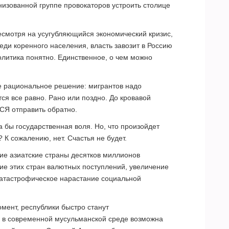
низованной группе провокаторов устроить столице
есмотря на усугубляющийся экономический кризис,
еди коренного населения, власть завозит в Россию
олитика понятно. Единственное, о чем можно
е рациональное решение: мигрантов надо
ся все равно. Рано или поздно. До кровавой
СЯ отправить обратно.
 бы государственная воля. Но, что произойдет
 К сожалению, нет. Счастья не будет.
щие азиатские страны десятков миллионов
ие этих стран валютных поступлений, увеличение
 катастрофическое нарастание социальной
ент, республики быстро станут
современной мусульманской среде возможна