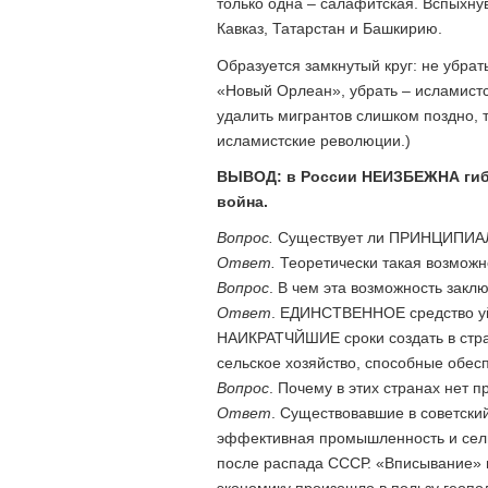
только одна – салафитская. Вспыхну
Кавказ, Татарстан и Башкирию.
Образуется замкнутый круг: не убрат
«Новый Орлеан», убрать – исламистс
удалить мигрантов слишком поздно,
исламистские революции.)
ВЫВОД: в России НЕИЗБЕЖНА гиб
война.
Вопрос.
Существует ли ПРИНЦИПИАЛ
Ответ.
Теоретически такая возможно
Вопрос
. В чем эта возможность закл
Ответ
. ЕДИНСТВЕННОЕ средство уй
НАИКРАТЧЙШИЕ сроки создать в стра
сельское хозяйство, способные обес
Вопрос
. Почему в этих странах нет
Ответ
. Существовавшие в советски
эффективная промышленность и сел
после распада СССР. «Вписывание» 
экономику произошло в пользу геопо