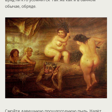
обычае, обряде.
Смойте давешнюю прошлогоднюю пыль. Налёт