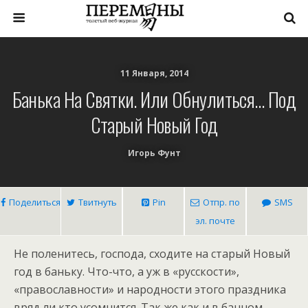
11 Января, 2014
Банька На Святки. Или Обнулиться… Под
Старый Новый Год
Игорь Фунт
Поделиться
Твитнуть
Pin
Отпр. по
SMS
эл. почте
Не поленитесь, господа, сходите на старый Новый
год в баньку. Что-что, а уж в «русскости»,
«православности» и народности этого праздника
вряд ли кто усомнится. Так же как и в банном