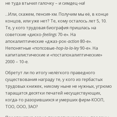
не туда втычил галочку – и симдец-на!
…Или, скажем, пенсия-хм. Получим мы её, в конце
концов, или уже нет? Те, кому осталось лет 5, 10.
Те, у кого трудовая биография пришлась на
советские «диско-
feelings
70-е». На
апокалиптические «джаз-рок-
action
80-е».
Непонятные «попсовые-
hop-la-la-ley
90-е». На
капиталистические и «постапокалиптические»
2000 – 10-е.
Обретут ли по итогу нелёгкого праведного
существования награду те, у кого из гербастых
трудовых книжек, никому ныне не нужных, угрюмо
таращатся десятки печатей несуществующих,
когда-то разорившихся и умерших фирм-КООП,
ТОО, ООО, ЗАО?