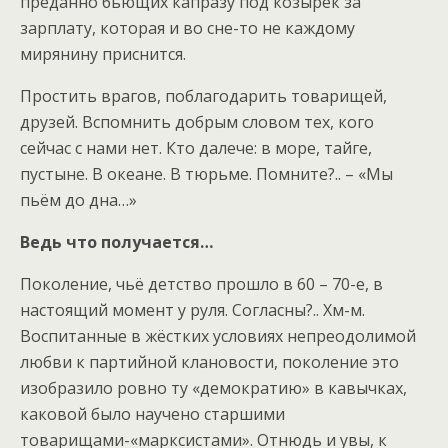
преданно бьющих капразу под козырёк за
зарплату, которая и во сне-то не каждому
мирянину приснится.
Простить врагов, поблагодарить товарищей,
друзей. Вспомнить добрым словом тех, кого
сейчас с нами нет. Кто далече: в море, тайге,
пустыне. В океане. В тюрьме. Помните?.. – «Мы
пьём до дна…»
Ведь что получается…
Поколение, чьё детство прошло в 60 – 70-е, в
настоящий момент у руля. Согласны?.. Хм-м.
Воспитанные в жёстких условиях непреодолимой
любви к партийной клановости, поколение это
изобразило ровно ту «демократию» в кавычках,
каковой было научено старшими
товарищами-«марксистами». Отнюдь и увы, к