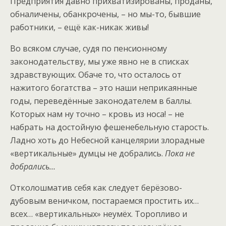
Предприятия давно прихватизированы, проданы,
обналичены, обанкрочены, – но мы-то, бывшие
работники, – ещё как-никак живы!
Во всяком случае, судя по пенсионному
законодательству, мы уже явно не в списках
здравствующих. Обаче то, что осталось от
нажитого богатства – это наши неприкаянные
годы, переведённые законодателем в баллы.
Которых нам ну точно – кровь из носа! – не
набрать на достойную фешенебельную старость.
Ладно хоть до Небесной канцелярии злорадные
«вертикальные» думцы не добрались.
Пока не
добрались…
Отколошматив себя как следует берёзово-
дубовым веничком, постараемся простить их…
всех… «вертикальных» неумёх. Торопливо и