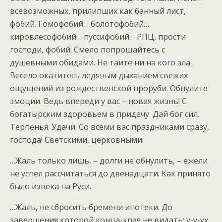
всевозможных, прилипших как банный лист,
фобий. Гомофобий… болотофобий…
кировлесофобий… пуссифобий… РПЦ, прости
господи, фобий. Смело попрощайтесь с
душевными обидами. Не таите ни на кого зла.
Весело окатитесь ледяным дыханием свежих
ощущений из рождественской проруби. Обнулите
эмоции. Ведь впереди у вас – новая жизнь! С
богатырским здоровьем в придачу. Дай бог сил.
Терпенья. Удачи. Со всеми вас праздниками сразу,
господа! Светскими, церковными.
…Жаль только лишь, – долги не обнулить, – ежели
не успел рассчитаться до двенадцати. Как принято
было извека на Руси.
…Жаль, не сбросить бремени ипотеки. До
завершения которой конца-края не видать: у-у-ух.