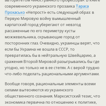
авторитетом «иностранного профессора». В книге
современного украинского прозаика
Тараса
Прохасько
«Непростi» есть следующий образ: в
Первую Мировую войну вымышленный
карпатский город уберегают от невзгод
рассаженные по его периметру кусты
можжевельника, скрывающие город от
посторонних глаз. Очевидно, украинцы верят, что
если бы Украина не вошла в СССР, то
превратилась бы в нейтральную Швейцарию, а
сражения Второй Мировой разыгрывались бы где
угодно, но только не в ее степях. А с верой трудно
что-либо поделать рациональными аргументами.
Вообще говоря, рациональные элементы всеми
силами вытесняются из украинского
общественного сознания. Марксистский тезис, что
экономика первична по отношению к политике,