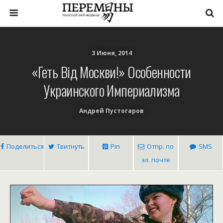
3 Июня, 2014
«Геть Вiд Москви!» Особенности
Украинского Империализма
Андрей Пустогаров
Поделиться
Твитнуть
Pin
Отпр. по
SMS
эл. почте