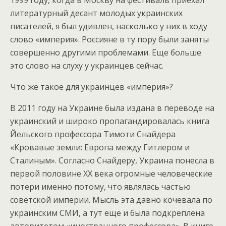
1999 году, когда в Москву на фестиваль приехал
литературный десант молодых украинских
писателей, я был удивлен, насколько у них в ходу
слово «империя». Россияне в ту пору были заняты
совершенно другими проблемами. Еще больше
это слово на слуху у украинцев сейчас.
Что же такое для украинцев «империя»?
В 2011 году на Украине была издана в переводе на
украинский и широко пропагандировалась книга
Йельского профессора Тимоти Снайдера
«Кровавые земли: Европа между Гитлером и
Сталиным». Согласно Снайдеру, Украина понесла в
первой половине XX века огромные человеческие
потери именно потому, что являлась частью
советской империи. Мысль эта давно кочевала по
украинским СМИ, а тут еще и была подкреплена