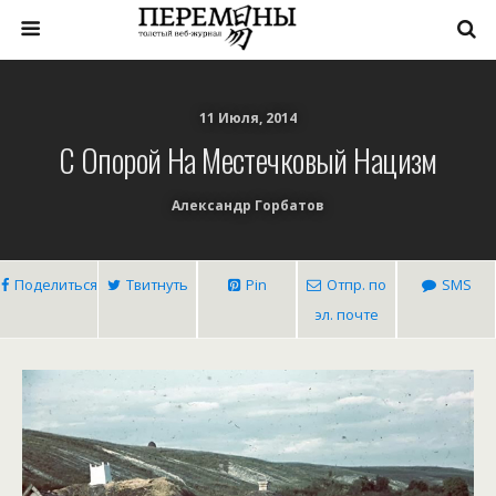
11 Июля, 2014
С Опорой На Местечковый Нацизм
Александр Горбатов
Поделиться
Твитнуть
Pin
Отпр. по
SMS
эл. почте