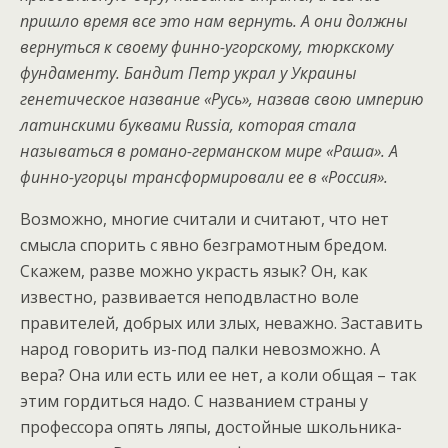
пришло время все это нам вернуть. А они должны
вернуться к своему финно-угорскому, тюркскому
фундаменту. Бандит Петр украл у Украины
генетическое название «Русь», назвав свою империю
латинскими буквами Russia, которая стала
называться в романо-германском мире «Раша». А
финно-угорцы трансформировали ее в «Россия».
Возможно, многие считали и считают, что нет
смысла спорить с явно безграмотным бредом.
Скажем, разве можно украсть язык? Он, как
известно, развивается неподвластно воле
правителей, добрых или злых, неважно. Заставить
народ говорить из-под палки невозможно. А
вера? Она или есть или ее нет, а коли общая – так
этим гордиться надо. С названием страны у
профессора опять ляпы, достойные школьника-