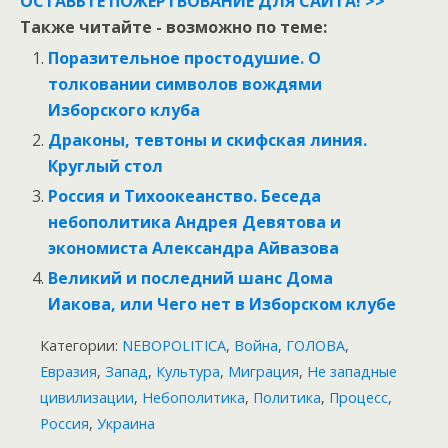
ОСТАВЬТЕ ПОЖЕРТВОВАНИЕ ДЛЯ САЙТА! >>
Также читайте - возможно по теме:
Поразительное простодушие. О
толковании символов вождями
Изборского клуба
Драконы, тевтоны и скифская линия.
Круглый стол
Россия и Тихоокеанство. Беседа
небополитика Андрея Девятова и
экономиста Александра Айвазова
Великий и последний шанс Дома
Иакова, или Чего нет в Изборском клубе
Категории:
NEBOPOLITICA
,
Война
,
ГОЛОВА
,
Евразия
,
Запад
,
Культура
,
Миграция
,
Не западные
цивилизации
,
Небополитика
,
Политика
,
Процесс
,
Россия
,
Украина