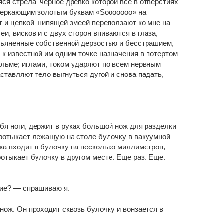
я стрела, черное древко которой все в отверстиях
сверкающим золотым буквам «Sooooooo» на
т и цепкой шипящей змеей переползают ко мне на
еи, висков и с двух сторон впиваются в глаза,
опьяненные собственной дерзостью и бесстрашием,
к известной им одним точке назначения в потертом
ьме; иглами, током ударяют по всем нервным
ставляют тело выгнуться дугой и снова падать,
ебя ноги, держит в руках большой нож для разделки
протыкает лежащую на столе булочку в вакуумной
жа входит в булочку на несколько миллиметров,
ротыкает булочку в другом месте. Еще раз. Еще.
вие? — спрашиваю я.
нож. Он проходит сквозь булочку и вонзается в