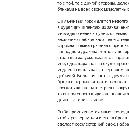
то с той, то с другой стороны, да
бликами на всех своих мимолетных
Обманчивый покой длится недолго 
в бурлящих шлейфах из захваченно
мириады огненных лучей, отражающ
несколько гребков вниз, чья-то тен
Огромная темная рыбина с приплюс
подводного дракона, летает у пове
стрел все же ускользают от порази
мне, одна царапает по скуле, прон
медленно всплывать, оперением вв
добычей. Большая пасть с двумя т
брюхо в черных пятнах и разводах 
проглатывая по пути стрелы, закру
кончиком своего широкого плавника
длинных толстых усов.
Рыба промахивается мимо последне
чтобы развернуться и снова бросит
сделает рефлекторный вдох, набра