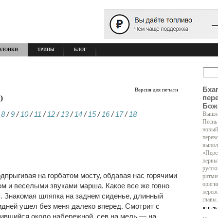
ОЛОНКИ
ТРИПЫ
БЛОГ
Бха
Версия для печати
пер
)
Бож
/
8
/
9
/
10
/
11
/
12
/
13
/
14
/
15
/
16
/
17
/
18
Вышла
Песнь
новый
перев
выпол
«Пере
первы
русск
дпрыгивая на горбатом мосту, обдавая нас горячими
ритми
ориги
м и веселыми звуками марша. Какое все же говно
перев
я. Знакомая шляпка на заднем сиденье, длинный
главы.
идней ушел без меня далеко вперед. Смотрит с
вившийся около набережной, сев на мель — на