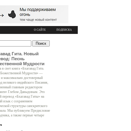
О САЙТЕ
ПОДПИСКА
гавад Гита. Новый
евод: Песнь
ественной Мудрости
 в свет книга «Бхагавад Гита.
 Божественной Мудрости» —
 и максимально достоверный
од великого индийского Писания,
ненный главным редактором
мен» Глебом Давыдовым. Это
й перевод «Бхагавад Гиты» на
ий язык с сохранением
ческой структуры санскритского
нала. Мы публикуем Предисловие
одчика, а также первые четыре