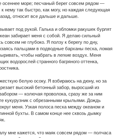
е осеннее море; песчаный берег совсем рядом —
 к нему так быстро, как могу, но каждая следующая
назад, относит все дальше и дальше.
ывает под рукой. Галька и обломки ракушек бурлят
Океан забирает меня с собой. Я делаю сильный
ь совсем не глубоко. Я ползу к берегу по дну,
рызаясь пальцами в подводные барханы песка, ломая
ныривать, чтобы набрать в легкие воздух. Меня
щих водорослей странного багряного оттенка,
ростника.
 жесткую белую осоку. Я взбираюсь на дюну, но за
зрезает высокий бетонный забор, выросший из
забором — колючая проволока, сразу же за ним
те кукурузник с обрезанными крыльями. Дождь
округ меня. Узкая полоса песка между океаном и
инной бухты. В самом конце нее сквозь дымку
як.
алу мне кажется, что маяк совсем рядом — полчаса