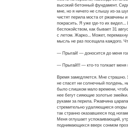
высокий бетонный фундамент. Сидн
мне, но я ничего не слышу из-за 
чистят перила моста от ржавчины и
покрасить. Я уже где-то их видел..
беспокойством, как бывает 31 авгу
с летом. Жарко... Может, перемахну
мысль не раз посещала каждого. Ч
— Прыгай! — доносится до меня гол
— Прыгай!!! — кто-то толкает меня 
Время замедляется. Мне страшно. Я
не спасет ни солнечный полдень, н
было слишком мало времени, чтобы 
нее бегут сияющие золотые змейки.
руками за перила. Ржавчина царапа
стремительно удаляющиеся опоры м
так странно оказавшееся под ногам
Меня оглушает успокаивающий, утр
поднимающихся вверх сонмом проз