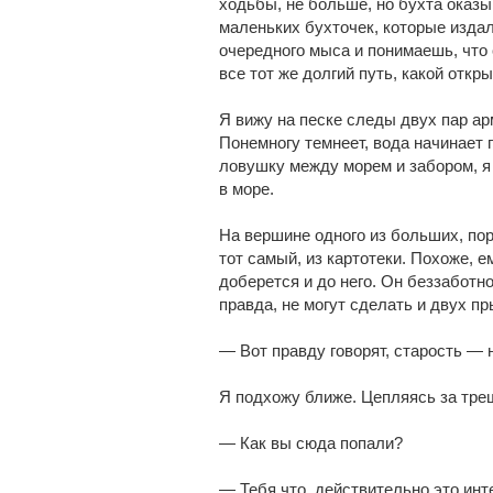
ходьбы, не больше, но бухта оказы
маленьких бухточек, которые изда
очередного мыса и понимаешь, что 
все тот же долгий путь, какой откр
Я вижу на песке следы двух пар ар
Понемногу темнеет, вода начинает 
ловушку между морем и забором, я 
в море.
На вершине одного из больших, по
тот самый, из картотеки. Похоже, е
доберется и до него. Он беззаботн
правда, не могут сделать и двух п
— Вот правду говорят, старость — н
Я подхожу ближе. Цепляясь за тре
— Как вы сюда попали?
— Тебя что, действительно это инт