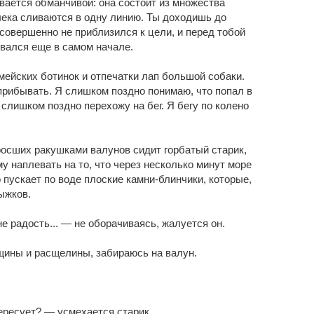
вается обманчивой: она состоит из множества
лека сливаются в одну линию. Ты доходишь до
совершенно не приблизился к цели, и перед тобой
ывался еще в самом начале.
мейских ботинок и отпечатки лап большой собаки.
прибывать. Я слишком поздно понимаю, что попал в
слишком поздно перехожу на бег. Я бегу по колено
росших ракушками валунов сидит горбатый старик,
му наплевать на то, что через несколько минут море
о пускает по воде плоские камни-блинчики, которые,
рыжков.
е радость... — не оборачиваясь, жалуется он.
щины и расщелины, забираюсь на валун.
ересует? — усмехается старик.