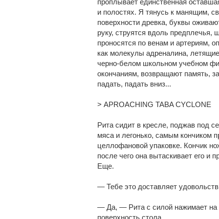
проплывает единственная оставшаяс
и полостях. Я тянусь к манящим, 
поверхности древка, буквы оживаю
руку, струятся вдоль предплечья, ш
проносятся по венам и артериям, 
как молекулы адреналина, летящие 
черно-белом школьном учебном фил
окончаниям, возвращают память, за
падать, падать вниз...
> APROACHING TABA CYCLONE
Рита сидит в кресле, поджав под с
мяса и легонько, самым кончиком 
целлофановой упаковке. Кончик но
после чего она вытаскивает его и п
Еще.
— Тебе это доставляет удовольст
— Да, — Рита с силой нажимает на 
поверхность стола.