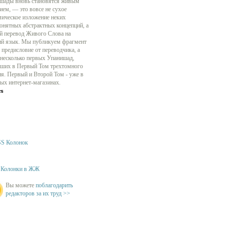
шады вновь становятся живым
ием, — это вовсе не сухое
мическое изложение неких
онятных абстрактных концепций, а
й перевод Живого Слова на
ий язык. Мы публикуем фрагмент
 предисловие от переводчика, а
 несколько первых Упанишад,
ших в Первый Том трехтомного
ия. Первый и Второй Том - уже в
ых интернет-магазинах.
S Колонок
Колонки в ЖЖ
Вы можете
поблагодарить
редакторов за их труд >>