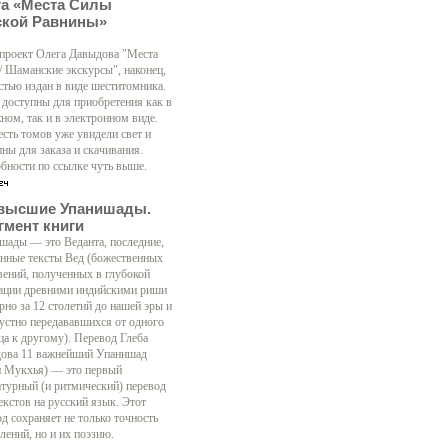
га «Места Силы
ской Равнины»
 проект Олега Давыдова "Места
/ Шаманские экскурсы", наконец,
стью издан в виде шеститомника.
 доступны для приобретения как в
ном, так и в электронном виде.
есть томов уже увидели свет и
ны для заказа и скачивания.
бности по ссылке чуть выше.
высшие Упанишады.
гмент книги
шады — это Веданта, последние,
нные тексты Вед (божественных
вений, полученных в глубокой
ации древними индийскими риши
рно за 12 столетий до нашей эры и
 устно передававшихся от одного
ца к другому). Перевод Глеба
ова 11 важнейший Упанишад
н Мукхья) — это первый
атурный (и ритмический) перевод
екстов на русский язык. Этот
д сохраняет не только точность
лений, но и их поэзию.