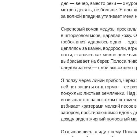
дня — вечер, вместо реки — хмуро
метров десять, не больше. Я плыву
за волной впадина утягивает меня 
Сиреневый комок медузы проскальз
в штормовом море, царапая кожу. 
гребок вниз, ударяюсь о дно — здес
цепляясь за камни, водоросли, вг
ногти, стараясь как можно реже вы
выбрасывает на берег. Полоса гнию
следом за ней — слой высохшего т
Я ползу через линии прибоя, через
ней нет защиты от шторма — ее ра
пожухлых листьев земляники. Над 
возвышается на высоком постамен
взбивает кратерами мелкий песок в
забором, простирающимся вдоль дл
дождя виден жирный полосатый ма
Отдышавшись, я иду к нему. Понач