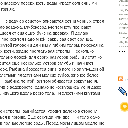
Упани
леко наверху поверхность воды играет солнечными
Писан
 гранях.
акаде
малоп
точны
— в воду со свистом впиваются сотни черных стрел
русск
го воздуха, глубоководную темноту пронзают
книги:
иеся от сияющих букв на древках. Я делаю
также
вошед
ь проносится надо мной, закрывая свет солнца.
издан
нутой головой и длинным гибким телом, похожая на
книжн
рхности, жадно проглатывая стрелы. Несколько
тельно ловкой для своих размеров рыбы и летят ко
осится еще несколько метров вглубь и начинает
ерх. Рыбина бросается вниз, в погоню за упущенной
олстыми пластинами мелких зубов, жирное белое
RS
— рыбина лентой, винтом обивается вокруг меня,
тив в водовороте, однако не коснувшись меня даже
, идущего вдоль всего тела, ни хлесткими кнутами
й стрелы, выгибается, уходит далеко в сторону,
ься в погоню. Еще секунда или две — и тело само
в полные легкие воды. Перед моим лицом медленно