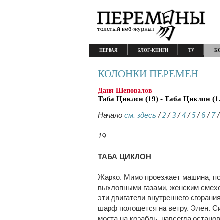
ПЕРВАЯ
БЛОГ-КНИГИ
TV
К
КОЛОНКИ ПЕРЕМЕН
Даня Шеповалов
Таба Циклон (19) - Таба Циклон (1.
Начало
см. здесь
/
2
/
3
/
4
/
5
/
6
/
7
19
ТАБА ЦИКЛОН
Жарко. Мимо проезжает машина, по
выхлопными газами, женским смехо
эти двигатели внутреннего сгорани
шарф полощется на ветру. Элен. С
моста на корабль, навсегда остано