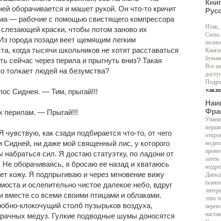
Кни
ей оборачивается и машет рукой. Он что-то кричит
Рус
шума — рабочие с помощью свистящего компрессора
Итак,
 слезающей краски, чтобы потом заново их
Силы 
. Из города позади веет щемящим легким
полно
ста, когда тысячи школьников не хотят расставаться
Книги
бумаж
ть сейчас через перила и прыгнуть вниз? Такая
Все ш
то толкает людей на безумства?
доступ
Подро
ос Сиднея. — Тим, прыгай!!!
Наи
Фра
к перилам. — Прыгай!!!
Упани
верши
 чувствую, как сзади подбирается что-то, от чего
откро
и Сидней, ни даже мой священный лис, у которого
медит
приме
набраться сил. Я достаю статуэтку, по ладони от
затем
 Не оборачиваясь, я бросаю ее назад и хватаюсь
мудре
ет кожу. Я подпрыгиваю и через мгновение вижу
Давыд
(кано
оста и ослепительно чистое далекое небо, вдруг
литер
и вместе со всеми своими птицами и облаками.
этих т
обно-клокочущий столб пузырьков воздуха,
перево
настав
рачных медуз. Гулкие подводные шумы доносятся