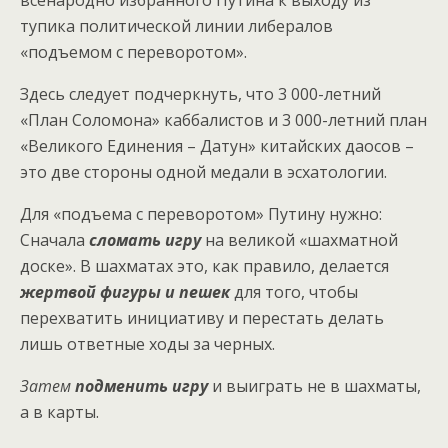
всенародно избранного Путина к выходу из
тупика политической линии либералов
«подъемом с переворотом».
Здесь следует подчеркнуть, что 3 000-летний
«План Соломона» каббалистов и 3 000-летний план
«Великого Единения – Датун» китайских даосов –
это две стороны одной медали в эсхатологии.
Для «подъема с переворотом» Путину нужно:
Сначала
сломать игру
на великой «шахматной
доске». В шахматах это, как правило, делается
жертвой фигуры и пешек
для того, чтобы
перехватить инициативу и перестать делать
лишь ответные ходы за черных.
Затем
подменить игру
и выиграть не в шахматы,
а в карты.