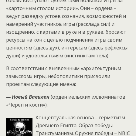
союзы выступают субъектами Большой Игры за
«карточным столом истории». Они – ордена –
ведут разведку устоев сознания, возможностей и
намерений участников игры (расклада сил) и
изощренно, с картами в руке и в рукаве, бросают
ресурсы на кон с целью подчинения игры своим
ценностям (здесь дух), интересам (здесь рефлексы
души) и удовольствиям (инстинктам тела).
В соответствии с выявленным «архитектурным
замыслом» игры, небополитики присвоили
проектам следующие имена:
— Новый Вавилон
(орден иельских иллюминатов
«Череп и кости»).
Концептуальная основа – герметизм
Древнего Египта. Образ победы –
Трансгуманизм. Оружие победы – NBIC