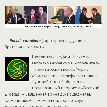
— Новый халифат
(ядро проекта: духовные
братства – тарикаты).
Наставники – суфии. Носители –
муссульманская умма. Исполнители
– политический ислам. Форма
объединения – Халифат во главе с
Турцией. Способ обретения –
предписанный пророком «Великий
Джихад» – Священная война духа с Даджалем
(обманщиком – лжемессией, соответсвует
Антихристу) и всеми лицемерами.