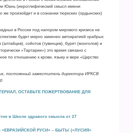
тии Юань (иероглифический смысл имени:
о же произойдет и в сознании тюркских (ордынских)
жадных в России под напором мирового кризиса не
спективе будет мирно заменен автократией храбрых
(алтайцев), сойотов (тувинцев), бурят (монголов) и
торически «Тартарии») это время связано с
ое по отношению к крови, языку и вере «Царство
ник, постоянный заместитель директора ИРКСВ
10
ТЕРИАЛ, ОСТАВЬТЕ ПОЖЕРТВОВАНИЕ ДЛЯ
тие в Школе здравого смысла от 27
ли «ЕВРАЗИЙСКОЙ РУСИ» – БЫТЬ! («ЛУСИЯ»