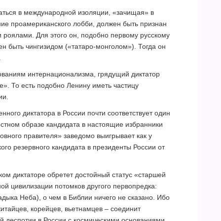
заться в международной изоляции, «зачищая» в
ние проамериканского лобби, должен быть признан
роялами. Для этого он, подобно первому русскому
ен быть чингизидом («татаро-монголом»). Тогда он
.
бованиям интернационализма, грядущий диктатор
е». То есть подобно Ленину иметь частицу
ии.
нного диктатора в России почти соответствует один
лостном образе кандидата в настоящие избранники
ховного правителя» заведомо выигрывает как у
кого резервного кандидата в президенты России от
аком диктаторе обретет достойный статус «старшей
ой цивилизации потомков другого первопредка:
дыка Неба), о чем в Библии ничего не сказано. Ибо
китайцев, корейцев, вьетнамцев – соединит
й деспотии в России с космическими основаниями