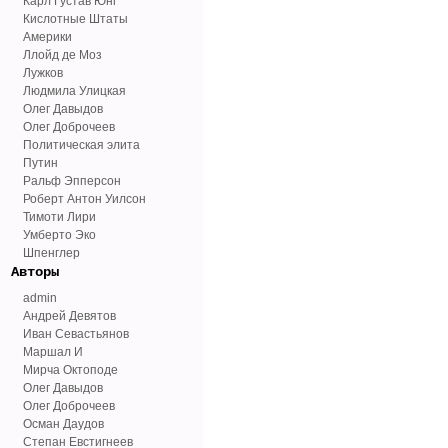
Карл Густав Юнг
Кислотные Штаты
Америки
Ллойд де Моз
Лужков
Людмила Улицкая
Олег Давыдов
Олег Доброчеев
Политическая элита
Путин
Ральф Эпперсон
Роберт Антон Уилсон
Тимоти Лири
Умберто Эко
Шпенглер
Авторы
admin
Андрей Девятов
Иван Севастьянов
Маршал И
Мирча Октоподе
Олег Давыдов
Олег Доброчеев
Осман Даудов
Степан Евстигнеев