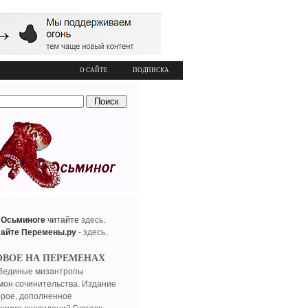
О САЙТЕ
ПОДПИСКА
 Осьминоге
читайте
здесь
.
сайте Перемены.ру
-
здесь
.
ОВОЕ НА ПЕРЕМЕНАХ
бединые мизантропы
мон сочинительства. Издание
орое, дополненное