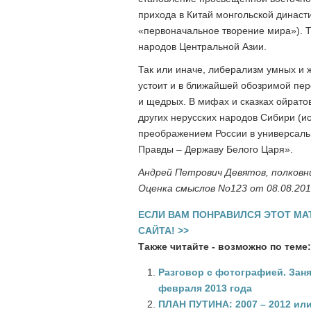
прихода в Китай монгольской динас
«первоначальное творение мира»). Т
народов Центральной Азии.
Так или иначе, либерализм умных и 
устоит и в ближайшей обозримой пер
и щедрых. В мифах и сказках ойратов 
других нерусских народов Сибири (ис
преображением России в универсальн
Правды – Державу Белого Царя».
Андрей Петрович Девятов, полков
Оценка смыслов No123 от 08.08.20
ЕСЛИ ВАМ ПОНРАВИЛСЯ ЭТОТ МА
САЙТА! >>
Также читайте - возможно по теме:
Разговор с фотографией. Заня
февраля 2013 года
ПЛАН ПУТИНА: 2007 – 2012 и