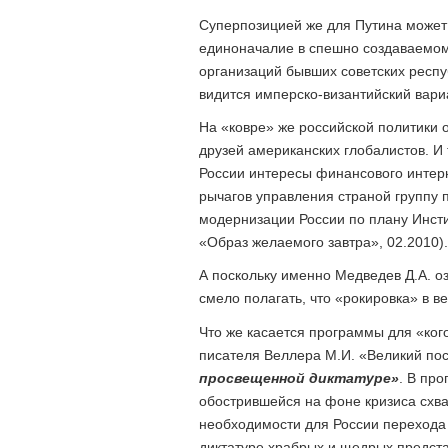
Суперпозицией же для Путина может 
единоначалие в спешно создаваемом
организаций бывших советских респу
видится имперско-византийский вари
На «ковре» же российской политики 
друзей американских глобалистов. И 
России интересы финансового интерн
рычагов управления страной группу 
модернизации России по плану Инсти
«Образ желаемого завтра», 02.2010).
А поскольку именно Медведев Д.А. оз
смело полагать, что «рокировка» в в
Что же касается программы для «кого
писателя Веллера М.И. «Великий пос
просвещенной диктатуре»
. В пр
обострившейся на фоне кризиса схва
необходимости для России перехода
диктатуре храбрых и щедрых предста