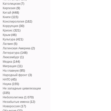
Католицизм
(7)
Киргизия
(9)
Китай
(448)
Книги
(115)
Конспирология
(162)
Коррупция
(30)
Кризис
(321)
Крым
(46)
Культура
(421)
Латвия
(5)
Латинская Америка
(2)
Литература
(148)
Люксембург
(1)
Медиа
(144)
Миграция
(11)
На главную
(95)
Народный фронт
(3)
НАТО
(45)
Наука
(155)
Не западные цивилизации
(335)
Небополитика
(1 070)
Незабытые имена
(12)
Новороссия
(17)
Объектив
(22)