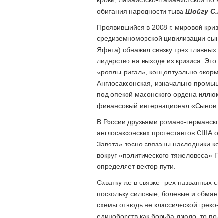
обитания народности тыва
Шойгу С.
Проявившийся в 2008 г. мировой кри
средиземноморской цивилизации сын
Яфета) обнажил связку трех главных
лидерство на выходе из кризиса. Эт
«роялы-ригал», концептуально окор
Англосаксонская, изначально промы
под опекой масонского ордена иллю
финансовый интернационал «Сынов З
В России друзьями романо-германск
англосаксонских протестантов США 
Завета» тесно связаны наследники 
вокруг «политического тяжеловеса» П
определяет вектор пути.
Схватку же в связке трех названных 
поскольку силовые, болевые и обман
схемы отнюдь не классической греко
единоборств как борьба дзюдо, то п