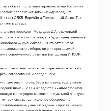
стать обмен поста главы правительства России на
 органе сопряжения таких международных
блик как ОДКБ, ЕврАзЭс и Таможенный Союз. Так
ант его маневра.
останется президент Медведев Д.А. с командой
тот самый «кто-то третий», кто будет представлять в
ационала «Дома Иакова». И кто оттеснит от
проамериканских либералов с их программой
тута современного развития (см. доклад ИНСОР:
вучил тезис власти о «ком-то третьем», то можно
ерхах согласованна и предрешена.
-то третьего», то она была изложена ещё в книге
ледний шанс» (2006) и сводится к
«абсолютной
опаганде же текущего момента, актуальной в ракурсе
тки трех сил, концептуальное обоснование
 от либерализма умных и жадных к просвещенной
вляет друг государства Израиль наследник