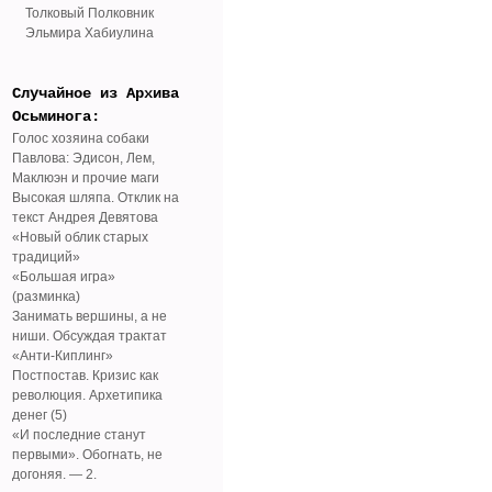
Толковый Полковник
Эльмира Хабиулина
Случайное из Архива
Осьминога:
Голос хозяина собаки
Павлова: Эдисон, Лем,
Маклюэн и прочие маги
Высокая шляпа. Отклик на
текст Андрея Девятова
«Новый облик старых
традиций»
«Большая игра»
(разминка)
Занимать вершины, а не
ниши. Обсуждая трактат
«Анти-Киплинг»
Постпостав. Кризис как
революция. Архетипика
денег (5)
«И последние станут
первыми». Обогнать, не
догоняя. — 2.