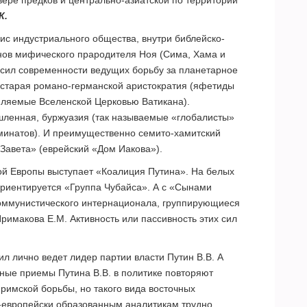
К.
зис индустриального общества, внутри библейско-
ов мифического прародителя Ноя (Сима, Хама и
 сил современности ведущих борьбу за планетарное
о старая романо-германской аристократия (яфетиды
мляемые Вселенской Церковью Ватикана).
шленная, буржуазия (так называемые «глобалисты»
минатов). И преимущественно семито-хамитский
авета» (еврейский «Дом Иакова»).
ой Европы выступает «Коалиция Путина». На белых
ориентируется «Группа Чубайса». А с «Сынами
коммунистического интернационала, группирующиеся
римакова Е.М. Активность или пассивность этих сил
сил лично ведет лидер партии власти Путин В.В. А
ные приемы Путина В.В. в политике повторяют
-римской борьбы, но такого вида восточных
о-европейски образованным аналитикам трудно