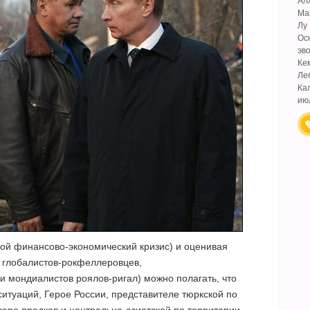
Ал
Ма
Лу
Ос
эв
Ке
Ле
Ка
ию
ой финансово-экономический кризис) и оценивая
а глобалистов-рокфеллеровцев,
 мондиалистов роялов-ригал) можно полагать, что
ситуаций, Герое России, представителе тюркской по
вере предков и центрально-азиатской по территории