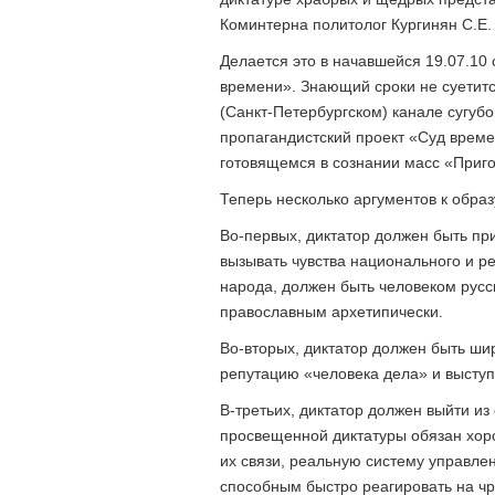
Коминтерна политолог Кургинян С.Е.
Делается это в начавшейся 19.07.10 
времени». Знающий сроки не суетитс
(Санкт-Петербургском) канале сугуб
пропагандистский проект «Суд време
готовящемся в сознании масс «Приг
Теперь несколько аргументов к обра
Во-первых, диктатор должен быть пр
вызывать чувства национального и ре
народа, должен быть человеком русск
православным архетипически.
Во-вторых, диктатор должен быть ши
репутацию «человека дела» и высту
В-третьих, диктатор должен выйти из
просвещенной диктатуры обязан хоро
их связи, реальную систему управлен
способным быстро реагировать на ч