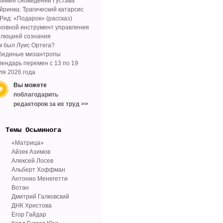
химия сновидений Густава
йринка: Трагический катарсис
 Рид: «Подарок» (рассказ)
новной инструмент управления
олюцией сознания
м был Луис Ортега?
бединые мизантропы
лендарь перемен с 13 по 19
ля 2026 года
Вы можете
поблагодарить
редакторов за их труд >>
Tемы Осьминога
«Матрица»
Айзек Азимов
Алексей Лосев
Альберт Хоффман
Антонио Менегетти
Вотан
Дмитрий Галковский
ДНК Христова
Егор Гайдар