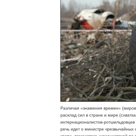
Различая «знамения времен» (миров
расклад сил в стране и мире (схватк
интернационалистов-ротшильдовцев и
речь идет о министре чрезвычайных 
крови, ламаистско-шаманистской по 