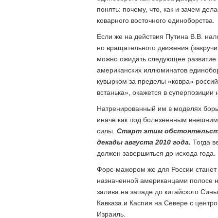
понять: почему, что, как и зачем дел
коварного восточного единоборства.
Если же на действия Путина В.В. нал
но вращательного движения (закручив
можно ожидать следующее развитие 
американских иллюминатов единобор
кувырком за пределы «ковра» российс
встанька», окажется в суперпозиции н
Натренированный им в моделях борь
иначе как под болезненным внешним
силы.
Старт этим обстоятельств
декады августа 2010 года.
Тогда в
должен завершиться до исхода года.
Форс-мажором же для России станет
назначенной американцами полосе не
залива на западе до китайского Синь
Кавказа и Каспия на Севере с центр
Израиль.