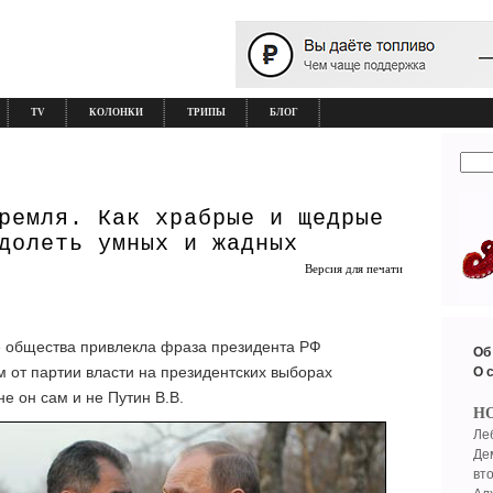
TV
КОЛОНКИ
ТРИПЫ
БЛОГ
ремля. Как храбрые и щедрые
долеть умных и жадных
Версия для печати
е общества привлекла фраза президента РФ
Об
м от партии власти на президентских выборах
О 
не он сам и не Путин В.В.
Н
Ле
Де
вт