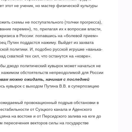
ает этот не ученик, но мастер физической культуры
ожить схемы не поступательного (толчки прогресса),
ание перемен), то, прилагая их к вопросам власти,
кризиса в России: попавшись на «болевой прием»
ец Путин поддастся нажиму. Выйдет из захвата
кой политики. И, подобно русской игрушке «ванька-
ад схваткой тех сил, что останутся на «ковре».
бы дзюдо политический кувырок может начаться не
 нажимом обстоятельств непреодолимой для России
ам можно ожидать, начиная с последней
есь кувырок с выходом Путина В.В. в суперпозицию
 ожидаемый провокационный подрыв обстановки в
стабильности от Суэцкого канала и Аденского
цзяна на востоке и от Персидского залива на юге до
ом пересечения векторов силы на государстве