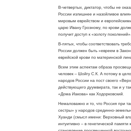
В-четвертых, диктатор, чтобы не ока
России излишнее и назойливое влия
мировым еврейством и европейскими 
царю Ивану Грозному, по крови долж
получит доступ к «золоту поколений»
В-пятых, чтобы соответствовать тре
России должен быть «евреем в Закон
еврейской крови по материнской лин
Всем этим аспектам образа просвеще
человек – Шойгу С.К. А потому в це
народов России на пост своего «Вер
действующего дуумвирата, так и у та
«Дома Иакова» как Ходорковский.
Немаловажно и то, что Россия при т
сестры» у народов срединно-земельн
Хуанди (смысл имени: Верховный вла
интуитивно – в генетической памяти 
становление просвещенной восточно