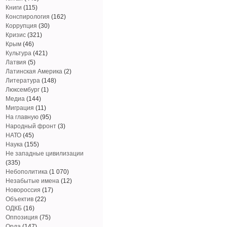
Книги
(115)
Конспирология
(162)
Коррупция
(30)
Кризис
(321)
Крым
(46)
Культура
(421)
Латвия
(5)
Латинская Америка
(2)
Литература
(148)
Люксембург
(1)
Медиа
(144)
Миграция
(11)
На главную
(95)
Народный фронт
(3)
НАТО
(45)
Наука
(155)
Не западные цивилизации
(335)
Небополитика
(1 070)
Незабытые имена
(12)
Новороссия
(17)
Объектив
(22)
ОДКБ
(16)
Оппозиция
(75)
Орда
(147)