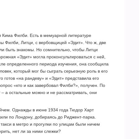
и Кима Филби. Есть в мемуарной литературе
ы Филби, Литци, с вербовщицей «Эдит». Что ж, две
ли быть знакомы. Но сомнительно, чтобы Литци
орожная «Эдит» могла проконсультироваться с ней,
сле определенного периода изучения, она сообщила
ловек, который мог бы сыграть серьезную роль в его
то готов «на рандеву» и «Эдит» представила его
вопрос «кто и как завербовал Филби?», получен. По
т – а остальные можно и не рассматривать, они
ейчем. Однажды в июне 1934 года Тюдор Харт
жили по Лондону, добираясь до Риджент-парка.
 такси в метро и прогулки по улицам были ничем
рить, нет ли за ними слежки?