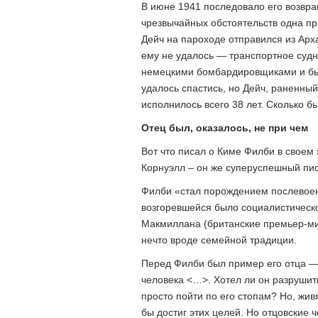
В июне 1941 последовало его возвра
чрезвычайных обстоятельств одна пр
Дейч на пароходе отправился из Арх
ему не удалось — транспортное суд
немецкими бомбардировщиками и быс
удалось спастись, но Дейч, раненный
исполнилось всего 38 лет. Сколько 
Отец был, оказалось, не при чем
Вот что писал о Киме Филби в своем
Корнуэлл – он же суперуспешный пис
Филби «стал порождением послевоен
возгоревшейся было социалистическо
Макмиллана (британские премьер-м
нечто вроде семейной традиции.
Перед Филби был пример его отца —
человека <…>. Хотел ли он разрушит
просто пойти по его стопам? Но, жив
бы достиг этих целей. Но отцовские 