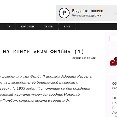
TV
КОЛОНКИ
ТРИПЫ
БЛОГ
 Из книги «Ким Филби» (1)
Версия для печати
я рождения Кима Филби (Гарольда Адриана Рассела
ого из руководителей британской разведки и
Об
ведки (с 1933 года). К столетию со дня рождения
О 
вестный журналист-международник
Николай
Н
м Филби»
, которая вышла в серии ЖЗЛ
Но
Пр
Ле