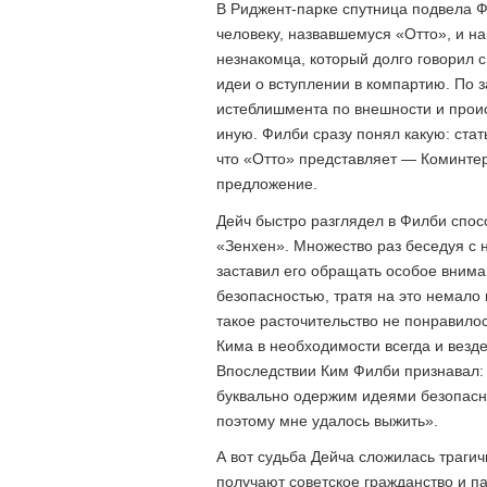
В Риджент-парке спутница подвела Ф
человеку, назвавшемуся «Отто», и нав
незнакомца, который долго говорил с
идеи о вступлении в компартию. По 
истеблишмента по внешности и прои
иную. Филби сразу понял какую: стат
что «Отто» представляет — Коминтер
предложение.
Дейч быстро разглядел в Филби спос
«Зенхен». Множество раз беседуя с н
заставил его обращать особое вним
безопасностью, тратя на это немало
такое расточительство не понравилос
Кима в необходимости всегда и вез
Впоследствии Ким Филби признавал: 
буквально одержим идеями безопасн
поэтому мне удалось выжить».
А вот судьба Дейча сложилась траги
получают советское гражданство и па