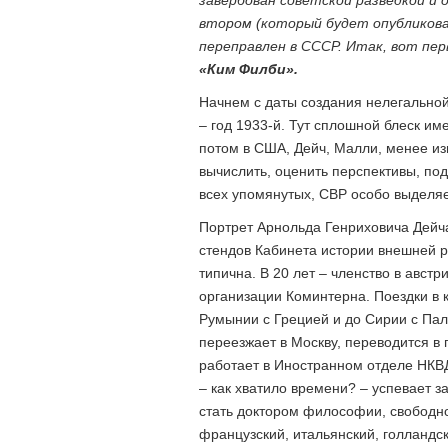
втором (который будет опубликован
переправлен в СССР. Итак, вот пе
«Ким Филби».
Начнем с даты создания нелегальной
– год 1933-й. Тут сплошной блеск им
потом в США, Дейч, Малли, менее и
вычислить, оценить перспективы, под
всех упомянутых, СВР особо выделя
Портрет Арнольда Генриховича Дейча
стендов Кабинета истории внешней р
типична. В 20 лет – членство в австр
организации Коминтерна. Поездки в 
Румынии с Грецией и до Сирии с Пал
переезжает в Москву, переводится в
работает в Иностранном отделе НКВ
– как хватило времени? – успевает з
стать доктором философии, свободно
французский, итальянский, голландск