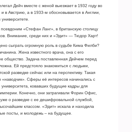
легал Дейч вместе с женой выезжает в 1932 году во
и в Австрию, а в 1933-м обосновывается в Англии,
 университете.
 псевдоним «Стефан Ланг», в британскую столицу
ов. Внимание, среди них и «Эдит» — Тюдор Харт!
ждено сыграть огромную роль в судьбе Кима Филби?
чанина. Жена известного врача, она с его
е общество. Задача поставленная Дейчем перед
ложна. Ей предстояло знакомиться с людьми,
ской разведке сейчас или на перспективу. Такая
я «наводчик». Сферы её интересов начинались с
 университета, ковавших будущие кадры для
империи. Конечно, они затрагивали Форин Офис,
 уже о разведке с ее дешифровальной службой,
 высочайшим классом. «Эдит» искала и находила
е посты, и молодежь – на будущее.