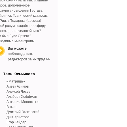
мон сочинительства. Издание
орое, дополненное
химия сновидений Густава
йринка: Трагический катарсис
 Рид: «Подарок» (рассказ)
кой разум создаёт ноосферу
анетарного человейника?
м был Луис Ортега?
бединые мизантропы
Вы можете
поблагодарить
редакторов за их труд >>
Tемы Осьминога
«Матрица»
Айзек Азимов
Алексей Лосев
Альберт Хоффман
Антонио Менегетти
Вотан
Дмитрий Галковский
ДНК Христова
Егор Гайдар