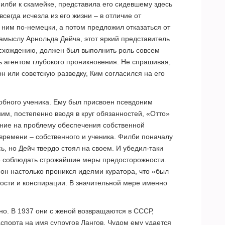
илби к скамейке, представила его сидевшему здесь
сегда исчезла из его жизни – в отличие от
 ним по-немецки, а потом предложил отказаться от
замыслу Арнольда Дейча, этот яркий представитель
схождению, должен был выполнить роль совсем
ь агентом глубокого проникновения. Не спрашивая,
н или советскую разведку, Ким согласился на его
обного ученика. Ему был присвоен псевдоним
им, постепенно вводя в круг обязанностей, «Отто»
ание на проблему обеспечения собственной
 времени – собственного и ученика. Филби поначалу
ь, но Дейч твердо стоял на своем. И убедил-таки
де соблюдать строжайшие меры предосторожности.
он настолько проникся идеями куратора, что «был
ости и конспирации. В значительной мере именно
чно. В 1937 они с женой возвращаются в СССР,
спорта на имя супругов Лангов. Чудом ему удается