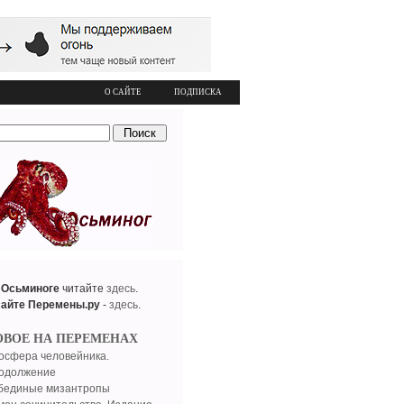
О САЙТЕ
ПОДПИСКА
 Осьминоге
читайте
здесь
.
сайте Перемены.ру
-
здесь
.
ОВОЕ НА ПЕРЕМЕНАХ
осфера человейника.
одолжение
бединые мизантропы