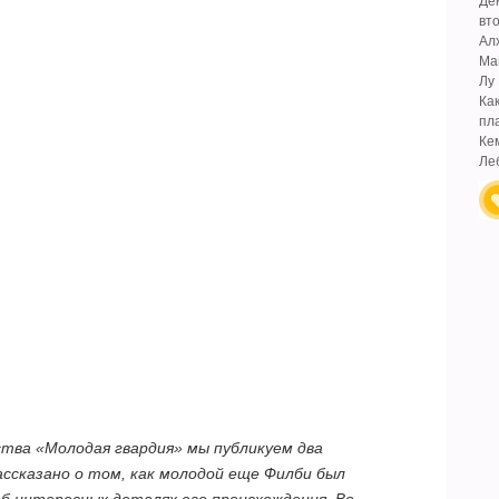
Де
вт
Ал
Ма
Лу
Ка
пл
Ке
Ле
тва «Молодая гвардия» мы публикуем два
ассказано о том, как молодой еще Филби был
об интересных деталях его происхождения. Во