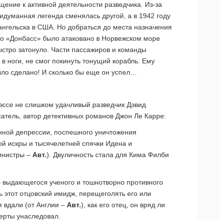
щение к активной деятельности разведчика. Из-за
идуманная легенда сменялась другой, а в 1942 году
ангельска в США. Но добраться до места назначения
но «Донбасс» было атаковано в Норвежском море
тро затонуло. Части пассажиров и команды
 в ноги, не смог покинуть тонущий корабль. Ему
было сделано! И сколько бы еще он успел…
 эссе не слишком удачливый разведчик Дэвид
атель, автор детективных романов Джон Ле Карре:
ной депрессии, поспешного уничтожения
й искры и тысячелетней спячки Идена и
инистры –
Авт.
). Двуличность стала для Кима Филби
 выдающегося ученого и тошнотворно противного
ь этот отцовский имидж, перещеголять его или
я вдали (от Англии –
Авт.
), как его отец, он вряд ли
черты унаследовал.