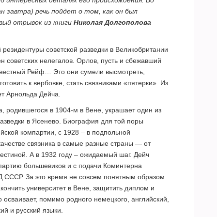
 завтра) речь пойдет о том, как он был
рвый отрывок из книги
Николая Долгополова
 резидентуры советской разведки в Великобритании
ен советских нелегалов. Орлов, пусть и сбежавший
звестный Рейф… Это они сумели высмотреть,
готовить к вербовке, стать связниками «пятерки». Из
ет Арнольда Дейча.
, родившегося в 1904-м в Вене, украшает один из
азведки в Ясенево. Биография для той поры
ийской компартии, с 1928 – в подпольной
качестве связника в самые разные страны — от
естиной. А в 1932 году – ожидаемый шаг. Дейч
 партию большевиков и с подачи Коминтерна
Д СССР. За это время не совсем понятным образом
акончить университет в Вене, защитить диплом и
 осваивает, помимо родного немецкого, английский,
ий и русский языки.