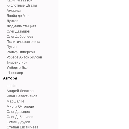
Карл Густав Юнг
Кислотные Штаты
Америки
Ллойд де Моз
Лужков
Людмила Улицкая
Олег Давыдов
Олег Доброчеев
Политическая элита
Путин
Ральф Эпперсон
Роберт Антон Уилсон
Тимоти Лири
Умберто Эко
Шпенглер
Авторы
admin
Андрей Девятов
Иван Севастьянов
Маршал И
Мирча Октоподе
Олег Давыдов
Олег Доброчеев
Осман Даудов
Степан Евстигнеев