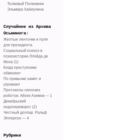
Толковый Полковник
Эльмира Хабиулина
Случайное из Архива
Осьминога:
Желтые ленточки и пуля
для президента.
Социальный психоз в
психоистории Ллойда де
Моза (1)
Когда преступники
обвиняют
По привычке хамят и
угрожают
Протоколы сионских
роботов. Айзек Азимов — 1
Декабрьский
недопереворот (2)
Честный доллар. Ральф
Эпперсон — 4
Рубрики