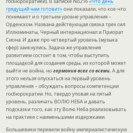
госбюрократией). В записке No216
«Что день
грядущий нам готовит»
они показали, что кое-что
понимают и о третьем уровне управления –
Орденском. Названа действующая связка трех сил:
Иллюминаты, Черный интернационал и Приорат
Сиона. И даже про четвертый уровень (музыка
сфер) заикнулись. Задача же управления
развитием состоит в том, чтобы выступить
площадкой для создания среды, из которой может
выйти не война, но
гармония всех со всеми.
А для
этого нельзя опускаться на первый уровень
управления – обсуждать вопросы компетенции
госбюрократии. Но, твердо уповая на пятый
уровень, различать ВОЛЮ НЕБА и давать
подсказки того, как эту Волю Неба реализовывать
на практике с наименьшими издержками.
Большевики перевели войну империалистическую