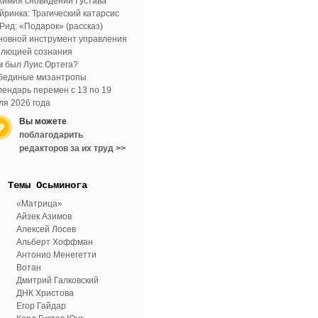
химия сновидений Густава
йринка: Трагический катарсис
 Рид: «Подарок» (рассказ)
новной инструмент управления
олюцией сознания
м был Луис Ортега?
бединые мизантропы
лендарь перемен с 13 по 19
ля 2026 года
Вы можете
поблагодарить
редакторов за их труд >>
Tемы Осьминога
«Матрица»
Айзек Азимов
Алексей Лосев
Альберт Хоффман
Антонио Менегетти
Вотан
Дмитрий Галковский
ДНК Христова
Егор Гайдар