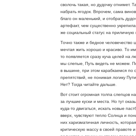
сволочь такая, но дудочку отнимет. Т
набрать ягодок. Впрочем, сама вино
благо он маленький, и отобрать дудо
артефакт, чем существенно укрепила
же социальный статус на приличную 
Точно также и бедное человечество ш
мечтая жить хорошо и красиво. То им
то появляется сразу куча целей на л
мы слепые, Путь видеть не можем. П
в вышине, при этом карабкаемся по 
препятствий, не понимая логику Пути
Нет? Тогда читайте дальше.
Вот стоит огромная толпа слепцов на
за лучшие куски и места. Но тут оказ
куда-то двигаться, искать новые пас
вверх, чувствуют тепло Солнца и пон
них харизматичная личность, которая
критическую массу в своей правоте и