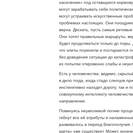
население» под оставшуюся кормовую
могут зарабатывать себе политическ
могут устраивать искусственные про
проблемах настоящих. Они поощряют 
верна. Дескать, пусть самые ретивые
Они топят правильные маршруты, верн
будет продолжаться только до поры,
что элиты поумнели и постараются п
без доведения ситуации до катастро
их попытки откровенно слабы и неук
Есть у человечества, видимо, скрыты
в дело тогда, когда стадо слепцов п
инстинктивно находит дорогу, так и 
совокупному интеллекту человечеств
направление.
Повинуясь неумолимой логике проце
гибнут все её атрибуты и налаженные
развивалось в период благополучия.
карта» уже существует. Может, конеч