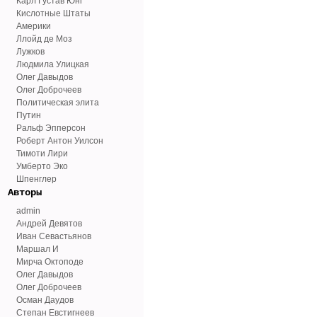
Карл Густав Юнг
Кислотные Штаты
Америки
Ллойд де Моз
Лужков
Людмила Улицкая
Олег Давыдов
Олег Доброчеев
Политическая элита
Путин
Ральф Эпперсон
Роберт Антон Уилсон
Тимоти Лири
Умберто Эко
Шпенглер
Авторы
admin
Андрей Девятов
Иван Севастьянов
Маршал И
Мирча Октоподе
Олег Давыдов
Олег Доброчеев
Осман Даудов
Степан Евстигнеев