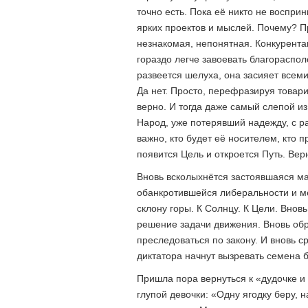
точно есть. Пока её никто не воспри
ярких проектов и мыслей. Почему? П
незнакомая, непонятная. Конкурент
гораздо легче завоевать благораспол
развеется шелуха, она засияет всем
Да нет. Просто, перефразируя товари
верно. И тогда даже самый слепой из
Народ, уже потерявший надежду, с р
важно, кто будет её носителем, кто п
появится Цель и откроется Путь. Вер
Вновь всколыхнётся застоявшаяся м
обанкротившейся либеральности и ме
склону горы. К Солнцу. К Цели. Внов
решение задачи движения. Вновь обр
преследоваться по закону. И вновь 
диктатора начнут вызревать семена 
Пришла пора вернуться к «дудочке и
глупой девочки: «Одну ягодку беру, 