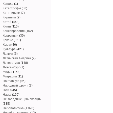
Канада
(1)
Катастрофы
(38)
Католицизм
(7)
Киргизия
(9)
Китай
(448)
Книги
(115)
Конспирология
(162)
Коррупция
(30)
Кризис
(321)
Крым
(46)
Культура
(421)
Латвия
(5)
Латинская Америка
(2)
Литература
(148)
Люксембург
(1)
Медиа
(144)
Миграция
(11)
На главную
(95)
Народный фронт
(3)
НАТО
(45)
Наука
(155)
Не западные цивилизации
(335)
Небополитика
(1 070)
Незабытые имена
(12)