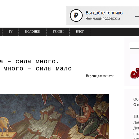
TV
КОЛОНКИ
ТРИПЫ
БЛОГ
а – силы много.
 много – силы мало
Версия для печати
Об
О 
Н
Ле
Де
вт