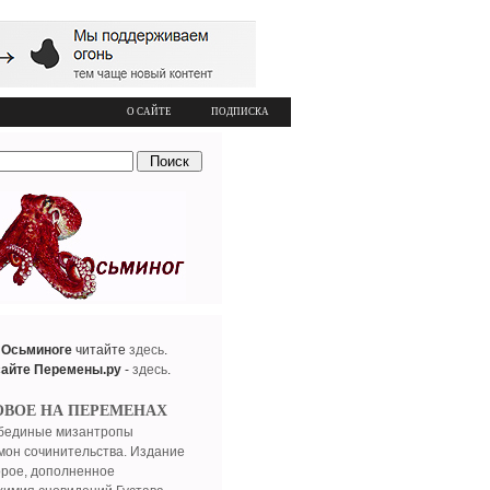
О САЙТЕ
ПОДПИСКА
 Осьминоге
читайте
здесь
.
сайте Перемены.ру
-
здесь
.
ОВОЕ НА ПЕРЕМЕНАХ
бединые мизантропы
мон сочинительства. Издание
орое, дополненное