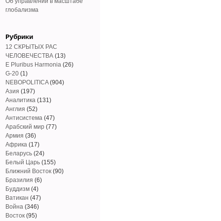
Об управлении в масштабе
глобализма
Рубрики
12 СКРЫТЫХ РАС
ЧЕЛОВЕЧЕСТВА
(13)
E Pluribus Harmonia
(26)
G-20
(1)
NEBOPOLITICA
(904)
Азия
(197)
Аналитика
(131)
Англия
(52)
Антисистема
(47)
Арабский мир
(77)
Армия
(36)
Африка
(17)
Беларусь
(24)
Белый Царь
(155)
Ближний Восток
(90)
Бразилия
(6)
Буддизм
(4)
Ватикан
(47)
Война
(346)
Восток
(95)