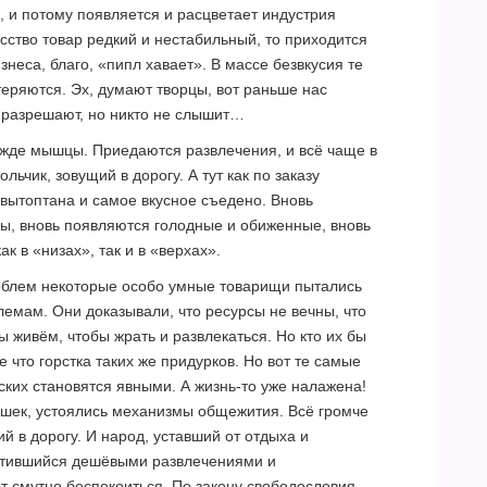
, и потому появляется и расцветает индустрия
сство товар редкий и нестабильный, то приходится
неса, благо, «пипл хавает». В массе безвкусия те
еряются. Эх, думают творцы, вот раньше нас
 разрешают, но никто не слышит…
ежде мышцы. Приедаются развлечения, и всё чаще в
льчик, зовущий в дорогу. А тут как по заказу
 вытоптана и самое вкусное съедено. Вновь
сы, вновь появляются голодные и обиженные, вновь
к в «низах», так и в «верхах».
роблем некоторые особо умные товарищи пытались
емам. Они доказывали, что ресурсы не вечны, что
ы живём, чтобы жрать и развлекаться. Но кто их бы
 что горстка таких же придурков. Но вот те самые
ких становятся явными. А жизнь-то уже налажена!
ушек, устоялись механизмы общежития. Всё громче
ий в дорогу. И народ, уставший от отдыха и
ытившийся дешёвыми развлечениями и
 смутно беспокоиться. По закону свободословия,