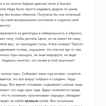
ак и не смогла бедная девочка легко и быстро
вата! Надо было просто надавать дедуле по ушам,
чку без всяких обменов. Получила бы она полезный
 бы своё материальное состояние и подняла свой
высоту.
арахается из диктатуры в либеральность и обратно,
еет силу, чтобы достичь Цели, но не имеет её саму,
юбой вкус, но пропадают силы. А всё почему? Просто
однимаем головы, ощущаем, что счастье где-то там,
склону горы наощупь, не зная маршрута, не видя
. Надеюсь понятно, что почём в этой аналогии?
 склоне горы. Собирают корм под ногами, ссорятся
ывается, что всё вокруг собрано и съедено. Надо
тбища. Все вертят головами, поднимают слепые лица
имают, что надо идти туда. Вдруг появляется среди
 что-то понимает, просчитывает маршрут, убеждает
 ведёт за собой
прямым
путём. Все остальные