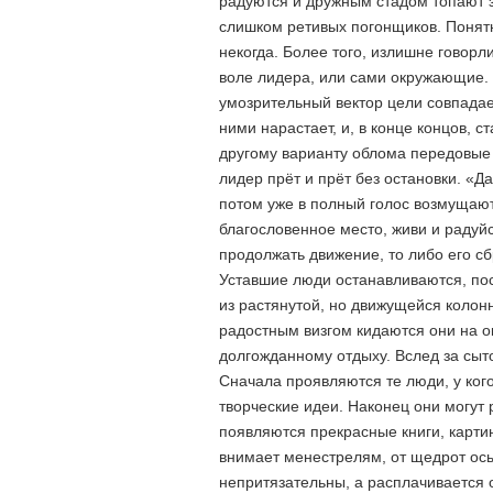
радуются и дружным стадом топают 
слишком ретивых погонщиков. Понятн
некогда. Более того, излишне говор
воле лидера, или сами окружающие. 
умозрительный вектор цели совпада
ними нарастает, и, в конце концов, с
другому варианту облома передовые 
лидер прёт и прёт без остановки. «Д
потом уже в полный голос возмущаю
благословенное место, живи и радуйс
продолжать движение, то либо его сб
Уставшие люди останавливаются, пос
из растянутой, но движущейся колон
радостным визгом кидаются они на о
долгожданному отдыху. Вслед за сыт
Сначала проявляются те люди, у ког
творческие идеи. Наконец они могут 
появляются прекрасные книги, карти
внимает менестрелям, от щедрот осы
непритязательны, а расплачивается 