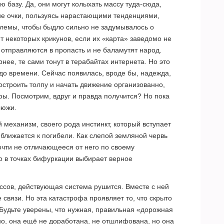
 базу. Да, они могут колыхать массу туда-сюда,
ие очки, пользуясь нарастающими тенденциями,
блемы, чтобы быдло сильно не задумывалось о
некоторых крикунов, если их «карта» заведомо не
 отправляются в пропасть и не баламутят народ.
ее, те сами тонут в терабайтах интернета. Но это
 до времени. Сейчас появилась, вроде бы, надежда,
остроить толпу и начать движение организованно,
фы. Посмотрим, вдруг и правда получится? Но пока
люжи.
й механизм, своего рода инстинкт, который вступает
риближается к погибели. Как слепой земляной червь
почти не отличающееся от него по своему
о в точках бифуркации выбирает верное
ссов, действующая система рушится. Вместе с ней
 связи. Но эта катастрофа проявляет то, что скрыто
 Будьте уверены, что нужная, правильная «дорожная
но, она ещё не доработана, не отшлифована, но она