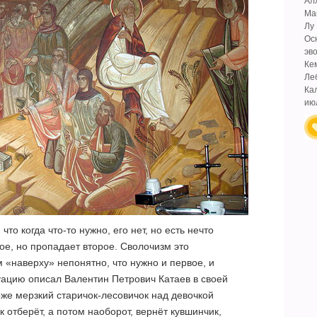
Ал
Ма
Лу
Ос
эв
Ке
Ле
Ка
ию
то когда что-то нужно, его нет, но есть нечто
ое, но пропадает второе. Сволочизм это
 «наверху» непонятно, что нужно и первое, и
ацию описал Валентин Петрович Катаев в своей
оже мерзкий старичок-лесовичок над девочкой
к отберёт, а потом наоборот, вернёт кувшинчик,