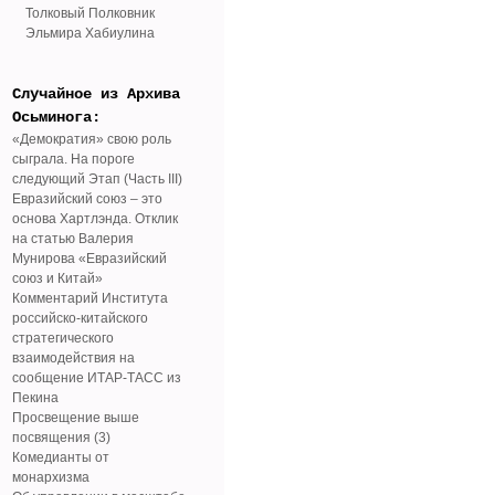
Толковый Полковник
Эльмира Хабиулина
Случайное из Архива
Осьминога:
«Демократия» свою роль
сыграла. На пороге
следующий Этап (Часть III)
Евразийский союз – это
основа Хартлэнда. Отклик
на статью Валерия
Мунирова «Евразийский
союз и Китай»
Комментарий Института
российско-китайского
стратегического
взаимодействия на
сообщение ИТАР-ТАСС из
Пекина
Просвещение выше
посвящения (3)
Комедианты от
монархизма