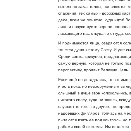
выполняя заказ толпы, появляются м
спасения, тех самых «дорожных карт
деле, всем же понятно, куда идти! В
лицо и почувствуете верное направле
ласкающего нас откуда-то оттуда, св
И поднимаются лица, озаряются сол
тянется душа к этому Свету. И уже с
Среди сонма крикунов, предлагающих
самую верную, которая не только по
перспективу, проявит Великую Цель.
Если ещё не догадались, то вот имен
и есть пока, но невооружённым взгля
слышный в душе звон колокольчика, в
никакого спасу, куда ни ткнись, всю
слушает то того, то другого, но прод
надоевших фигляров, топчась на мес
пытаются взять её под контроль, но 
рабами своей системы. Им остаётся 