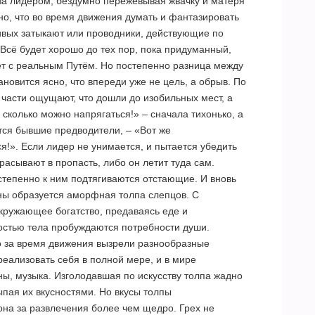
за лидером, бездумно пережёвывая жвачку и матеря
о, что во время движения думать и фантазировать
ливых затыкают или проводники, действующие по
Всё будет хорошо до тех пор, пока придуманный,
ет с реальным Путём. Но постепенно разница между
тановится ясно, что впереди уже не цель, а обрыв. По
части ощущают, что дошли до изобильных мест, а
а сколько можно напрягаться!» – сначала тихонько, а
тся бывшие предводители, – «Вот же
я!». Если лидер не унимается, и пытается убедить
расывают в пропасть, либо он летит туда сам.
тепенно к ним подтягиваются отстающие. И вновь
ны образуется аморфная толпа слепцов. С
кружающее богатство, предаваясь еде и
остью тела пробуждаются потребности души.
о за время движения вызрели разнообразные
реализовать себя в полной мере, и в мире
ны, музыка. Изголодавшая по искусству толпа жадно
пая их вкусностями. Но вкусы толпы
она за развлечения более чем щедро. Грех не