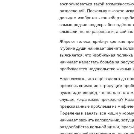
воспользоваться такой возможностью
развлечений. Поскольку высокое иску
дельцам изобретать конвейер шоу-биз
самые редкие шедевры безнадёжно т
слышали, но не разрешали, а сейчас
Жиреют телеса, дрябнут крепкие пр
глубине души начинает звенеть колоко
выясняется, что изобильная полянка
начинает нарастать борьба за ресур
пробуждается недовольство жизнью ка
Надо сказать, что ещё задолго до п
привлечь внимание к грядущим пробл
нужно идти вперёд, что не для того м
слушал, когда жизнь прекрасна? Разве
предсказанные проблемы из мифичес
Поделены и заняты все ниши у корм
начинает звонить колокольчик, зовущ
раздолбайства вольной жизни, прес
расплодившейся мерзостью, начинает