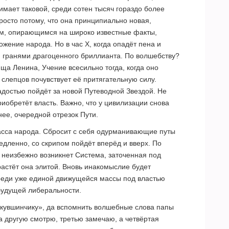
нимает таковой, среди сотен тысяч гораздо более
росто потому, что она принципиально новая,
ам, опирающимся на широко известные факты,
ожение народа. Но в час Х, когда опадёт пена и
и гранями драгоценного бриллианта. По волшебству?
ща Ленина, Учение всесильно тогда, когда оно
 слепцов почувствует её притягательную силу.
адостью пойдёт за новой Путеводной Звездой. Не
риобретёт власть. Важно, что у цивилизации снова
нее, очередной отрезок Пути.
асса народа. Сбросит с себя одурманивающие путы
дленно, со скрипом пойдёт вперёд и вверх. По
ь неизбежно возникнет Система, заточенная под
астёт она элитой. Вновь инакомыслие будет
среди уже единой движущейся массы под властью
будущей либеральности.
 кувшинчику», да вспомнить волшебные слова папы
на другую смотрю, третью замечаю, а четвёртая