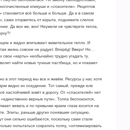
ногочисленные кликуши и «спасители». Рецептов
» становится всё больше и больше. Да и в самом
он, сами оторвитесь от корыта, поднимите слепое
ние. Да вон же, вон! Неужели не чувствуете тепла,
ерху?!
нцем и жадно впитывают живительное тепло. И
ытая жизнь совсем не радует. Вперёд! Вверх! Но…
 свои «карты» необычайно трудно угадать ту,
зволит найти новые тучные пастбища, но и покажет
но в этот период мы все и живём. Ресурсы у нас хотя
дом видно их оскудение. Тот самый, прежде еле
сё настойчивей зовёт в дорогу. От «спасителей» нет
ду «единственно верные пути». Толпа беспокоится,
олжает жевать и по привычке краем глаза косится на
те. Элиты, раньше других понявшие ситуацию,
тут они сильно ошибаются, поскольку сами стали
только попытаться сократить толпу, «оптимизировать