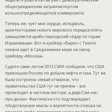
общегражданским загранпаспортом
вольноопределяющегося коммерсанта.
Теперь же, чует мое сердце, исподволь,
архитекторами нового мирового порядка опять
замышляется арабо-персидский «Удар по горам
Израилевым». Вот и крейсер «Варяг» с Тихого
океана идет в Средиземное море на смену
крейсеру «Москва».
Судите сами: летом 2013 СМИ сообщили, что США
превзошли Россию по добыче нефти и газа. Тут же
была состроена «левая отмазка», что
правительство США тут не причём – всё
происходит в частном секторе, а дядя Сэм «не-
при-делах». Фактически это подтверждает
плодотворную мысль о вероятности сговора на
предмет арабо-персидского удара по Израилю