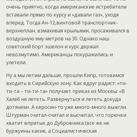
очень приятно, когда американские истребители
вставали прямо по курсу и «давали газ», уходя
вперед. Тогда Ан-12,винтовой транспортник-
верхнеплан, взмахивая крыльями, просаживался в
воздушную яму метров на 30. Однако наш
советский борт эшелон и курс держал
невозмутимо. Американцы покуражились и
улетели.
Ну а мы летим дальше, прошли Кипр, готовимся
входить в Сирийскую зону. Как вдруг радист: «ти-
ти-та – ти-ти-та» получает приказ из Москвы: «В
Халеб не лететь. Развернуться и лететь докуда
дотянем». А керосин-то уже много-много выжгли.
Штурман считал-считал и высчитал, что горючки
хватит впритык до Дубровника (все же не
буржуины какие, а Социалистическая