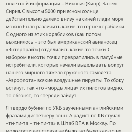
полетной информации – Никосия (Кипр). Затем
Сирия. С высоты 5000 при ясном солнце
действительно далеко внизу на синей глади моря
можно было различить какие-то серые кораблики.
С одного из этих корабликов (как потом
выяснилось – это был американский авианосец
«Энтерпрайз») отделились какие-то точки. С
набором высоты точки превратились в палубные
истребители, которые начали выделывать вокруг
нашего мирного тяжело груженого самолета
«Аэрофлота» всякие воздушные пируэты. То сбоку
встанут, так что «морды лица» их пилотов видно,
то обгонят, то спереди зайдут.
Я твердо бубнил по УКВ заученными английскими
фразами диспетчеру зоны. А радист по КВ стучал
«ти-ти-та – ти-ти-та» в Штаб ВТА в Москву. По
молодости лет страха не было, но было как-то не