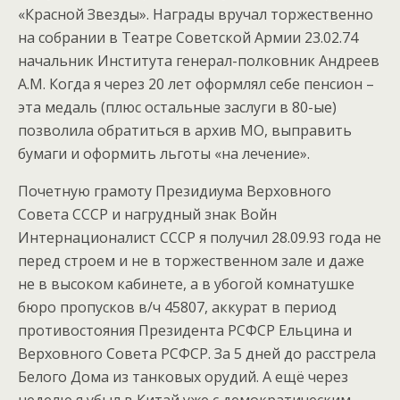
«Красной Звезды». Награды вручал торжественно
на собрании в Театре Советской Армии 23.02.74
начальник Института генерал-полковник Андреев
А.М. Когда я через 20 лет оформлял себе пенсион –
эта медаль (плюс остальные заслуги в 80-ые)
позволила обратиться в архив МО, выправить
бумаги и оформить льготы «на лечение».
Почетную грамоту Президиума Верховного
Совета СССР и нагрудный знак Войн
Интернационалист СССР я получил 28.09.93 года не
перед строем и не в торжественном зале и даже
не в высоком кабинете, а в убогой комнатушке
бюро пропусков в/ч 45807, аккурат в период
противостояния Президента РСФСР Ельцина и
Верховного Совета РСФСР. За 5 дней до расстрела
Белого Дома из танковых орудий. А ещё через
неделю я убыл в Китай уже с демократическим