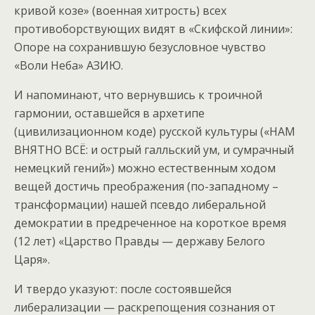
кривой козе» (военная хитрость) всех
противоборствующих видят в «Скифской линии»:
Опоре на сохранившую безусловное чувство
«Воли Неба» АЗИЮ.
И напоминают, что вернувшись к троичной
гармонии, оставшейся в архетипе
(цивилизационном коде) русской культуры («НАМ
ВНЯТНО ВСЁ: и острый галльский ум, и сумрачный
немецкий гений») можно естественным ходом
вещей достичь преображения (по-западному –
трансформации) нашей псевдо либеральной
демократии в предреченное на короткое время
(12 лет) «Царство Правды — державу Белого
Царя».
И твердо указуют: после состоявшейся
либерализации — раскрепощения сознания от