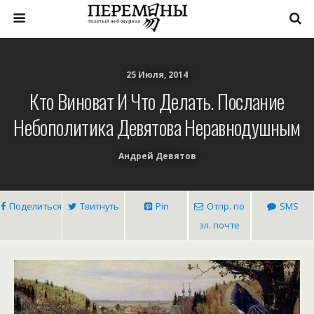
25 Июля, 2014
Кто Виноват И Что Делать. Послание
Небополитика Девятова Неравнодушным
Андрей Девятов
Поделиться
Твитнуть
Pin
Отпр. по
SMS
эл. почте