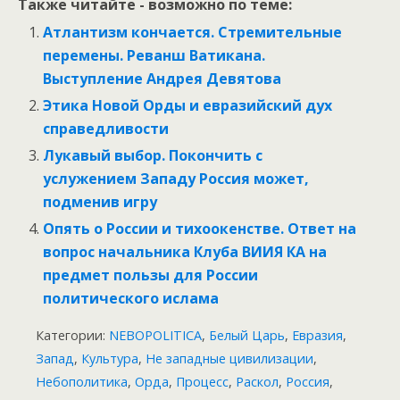
Также читайте - возможно по теме:
Атлантизм кончается. Стремительные
перемены. Реванш Ватикана.
Выступление Андрея Девятова
Этика Новой Орды и евразийский дух
справедливости
Лукавый выбор. Покончить с
услужением Западу Россия может,
подменив игру
Опять о России и тихоокенстве. Ответ на
вопрос начальника Клуба ВИИЯ КА на
предмет пользы для России
политического ислама
Категории:
NEBOPOLITICA
,
Белый Царь
,
Евразия
,
Запад
,
Культура
,
Не западные цивилизации
,
Небополитика
,
Орда
,
Процесс
,
Раскол
,
Россия
,