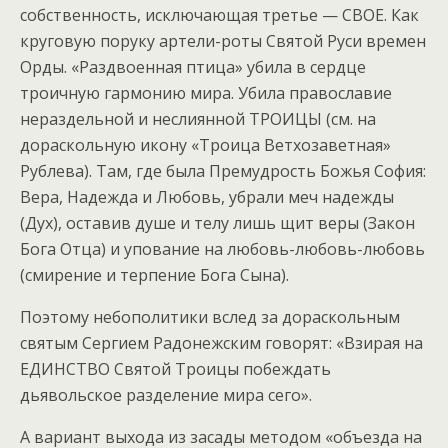
собственность, исключающая третье — СВОЕ. Как
круговую поруку артели-роты Святой Руси времен
Орды. «Раздвоенная птица» убила в сердце
троичную гармонию мира. Убила православие
нераздельной и неслиянной ТРОИЦЫ (см. на
дораскольную икону «Троица Ветхозаветная»
Рублева). Там, где была Премудрость Божья София:
Вера, Надежда и Любовь, убрали меч надежды
(Дух), оставив душе и телу лишь щит веры (Закон
Бога Отца) и упование на любовь-любовь-любовь
(смирение и терпение Бога Сына).
Поэтому небополитики вслед за дораскольным
святым Сергием Радонежским говорят: «Взирая на
ЕДИНСТВО Святой Троицы побеждать
дьявольское разделение мира сего».
А вариант выхода из засады методом «объезда на