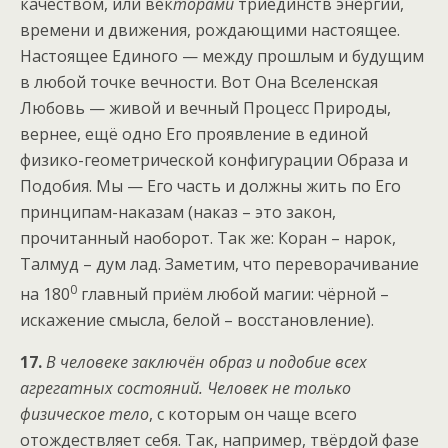
качеством, или век
торами
триединств энергии,
времени и движения, рождающими настоящее.
Настоящее Единого — между прошлым и будущим
в любой точке вечности. Вот Она Вселенская
Любовь — живой и вечный Процесс Природы,
вернее, ещё одно Его проявление в единой
физико-геометрической конфигурации Образа и
Подобия. Мы — Его часть и должны жить по Его
принципам-наказам (наказ – это закон,
прочитанный наоборот. Так же: Коран – нарок,
Талмуд – дум лад. Заметим, что переворачивание
0
на 180
главный приём любой магии: чёрной –
искажение смысла, белой – восстановление).
17.
В человеке заключён образ и подобие всех
агрегатных состояний. Человек не только
физическое тело
, с которым он чаще всего
отождествляет себя. Так, например, твёрдой фазе