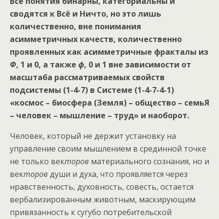
Все понятия бинарны, категориальны и
сводятся к Всё и Ничто, но это лишь
количественно, вне понимания
асимметричных качеств, количественно
проявленных как
асимметричные фракталы
из
Ф
, 1 и 0, а также
ф
, 0 и 1 вне зависимости от
масштаба рассматриваемых свойств
подсистемы (1-4-7) в Системе (1-4-7-4-1)
«космос – биосфера (Земля) – общество – семьЯ
– человек – мышление – труд» и наоборот.
Человек, который не держит установку на
управление своим мышлением в срединной точке
не только век
торов
материального сознания, но и
век
торов
души и духа, что проявляется через
нравственность, духовность, совесть, остается
вербализированным животным, маскирующим
привязанность к сугубо потребительской