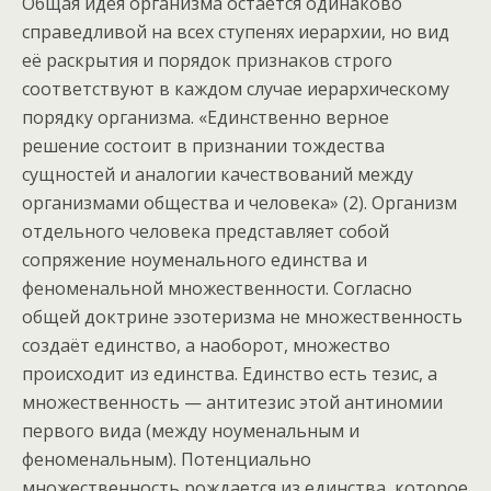
Общая идея организма остаётся одинаково
справедливой на всех ступенях иерархии, но вид
её раскрытия и порядок признаков строго
соответствуют в каждом случае иерархическому
порядку организма. «Единственно верное
решение состоит в признании тождества
сущностей и аналогии качествований между
организмами общества и человека» (2). Организм
отдельного человека представляет собой
сопряжение ноуменального единства и
феноменальной множественности. Согласно
общей доктрине эзотеризма не множественность
создаёт единство, а наоборот, множество
происходит из единства. Единство есть тезис, а
множественность — антитезис этой антиномии
первого вида (между ноуменальным и
феноменальным). Потенциально
множественность рождается из единства, которое