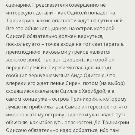
сценарию. Предсказателя совершенно не
интересуют детали – как Одиссей попадет на
Триникрию, какие опасности ждут на пути к ней.
Все это объяснит Цирцея, на остров которой
Одиссей обязательно должен вернуться,
поскольку это – точка входа на тот свет (врата в
преисподнюю, каковыми у греков является
женское лоно). Так вот Цирцея (с которой он
перед встречей с Тиресием спал целый год)
сообщит вернувшемуся из Аида Одиссею, что
впереди его ждет пенье Сирен, потом (на выбор)
сходящиеся скалы или Сцилла с Харибдой, а в
самом конце уже – остров Триникрия, к которому
лучше не приближаться. Самое интересное то, что
именно к этому острову Цирцея и указывает путь,
объясняя, как избегнуть опасностей. До Триникрии
Одиссею обязательно надо добраться, ибо там