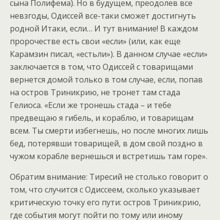
сына Полифема). Но в будущем, преодолев все
невзгоды, Одиссей все-таки сможет достигнуть
родной Итаки, если… И тут внимание! В каждом
пророчестве есть свои «если» (или, как еще
Карамзин писал, «естьли»). В данном случае «если»
заключается в том, что Одиссей с товарищами
вернется домой только в том случае, если, попав
на остров Триникрию, не тронет там стада
Гелиоса. «Если же тронешь стада – и тебе
предвещаю я гибель, и кораблю, и товарищам
всем. Ты смерти избегнешь, но после многих лишь
бед, потерявши товарищей, в дом свой поздно в
чужом корабле вернешься и встретишь там горе».
Обратим внимание: Тиресий не столько говорит о
том, что случится с Одиссеем, сколько указывает
критическую точку его пути: остров Триникрию,
где события могут пойти по тому или иному