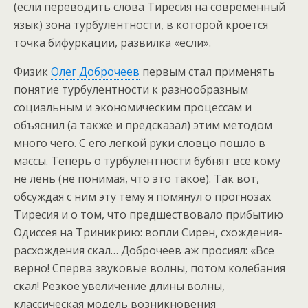
(если переводить слова Тиресия на современный
язык) зона турбулентности, в которой кроется
точка бифуркации, развилка «если».
Физик
Олег Доброчеев
первым стал применять
понятие турбулентности к разнообразным
социальным и экономическим процессам и
объяснил (а также и предсказал) этим методом
много чего. С его легкой руки словцо пошло в
массы. Теперь о турбулентности бубнят все кому
не лень (не понимая, что это такое). Так вот,
обсуждая с ним эту тему я помянул о прогнозах
Тиресия и о том, что предшествовало прибытию
Одиссея на Триникрию: вопли Сирен, схождения-
расхождения скал… Доброчеев аж просиял: «Все
верно! Сперва звуковые волны, потом колебания
скал! Резкое увеличение длины волны,
классическая модель возникновения