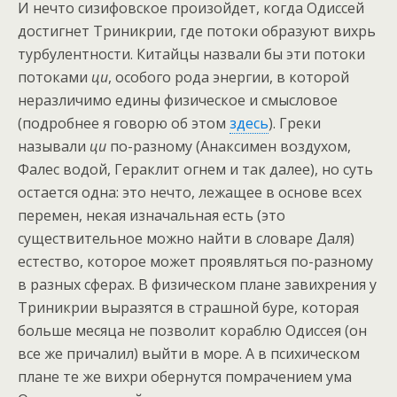
И нечто сизифовское произойдет, когда Одиссей
достигнет Триникрии, где потоки образуют вихрь
турбулентности. Китайцы назвали бы эти потоки
потоками
ци
, особого рода энергии, в которой
неразличимо едины физическое и смысловое
(подробнее я говорю об этом
здесь
). Греки
называли
ци
по-разному (Анаксимен воздухом,
Фалес водой, Гераклит огнем и так далее), но суть
остается одна: это нечто, лежащее в основе всех
перемен, некая изначальная есть (это
существительное можно найти в словаре Даля)
естество, которое может проявляться по-разному
в разных сферах. В физическом плане завихрения у
Триникрии выразятся в страшной буре, которая
больше месяца не позволит кораблю Одиссея (он
все же причалил) выйти в море. А в психическом
плане те же вихри обернутся помрачением ума