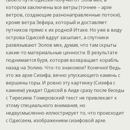
котором заключены все ветры (точнее – архе
ветров, создающие разнонаправленные потоки),
кроме ветра Зефира, который и доставляет
путников прямо к их родной Итаке. Но уже в виду
острова Одиссей вдруг засыпает, а спутники
развязывают Эолов мех, думая, что там скрыты
какие-то материальные ценности. В результате
поднимается буря, которая возвращает корабль
назад на Эолию. Что-то знакомое? Конечно! Ведь
это же архе Сизифа, вечно упускающего камень с
вершины горы. И ровно эту картинку (Сизифа с
камнем) увидит Одиссей в Аиде сразу после беседы
с Тиресием. Гомеровский текст не привлекает к
этому специального внимания, но
недвусмысленно иллюстрирует то, что происходит
с Одиссеем, изображением сизифовой архе.