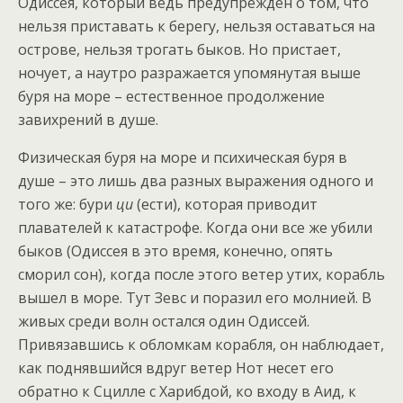
Одиссея, который ведь предупрежден о том, что
нельзя приставать к берегу, нельзя оставаться на
острове, нельзя трогать быков. Но пристает,
ночует, а наутро разражается упомянутая выше
буря на море – естественное продолжение
завихрений в душе.
Физическая буря на море и психическая буря в
душе – это лишь два разных выражения одного и
того же: бури
ци
(ести), которая приводит
плавателей к катастрофе. Когда они все же убили
быков (Одиссея в это время, конечно, опять
сморил сон), когда после этого ветер утих, корабль
вышел в море. Тут Зевс и поразил его молнией. В
живых среди волн остался один Одиссей.
Привязавшись к обломкам корабля, он наблюдает,
как поднявшийся вдруг ветер Нот несет его
обратно к Сцилле с Харибдой, ко входу в Аид, к