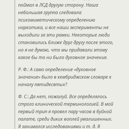
поймал в ЛСД другую сторону. Наша
небольшая группа следовала
психомиметическому определению
наркотика, и все наши эксперименты не
выходили за эти рамки. Некоторые люди
становились ближе друг другу после этого,
но я не думаю, что мы придавали этому
какое бы то ни было духовное значение.
Р. Ф.: А само определение «духовное
значение» было в кембриджском словаре к
началу пятидесятых?
Ф. С.: Да нет, пожалуй. Все определялось
строго клинической терминологией. В мой
первый трип я провел пару часов в буйной
палате, среди диких воплей умалишенных.
Я занимался исследованиями и т. д. Я