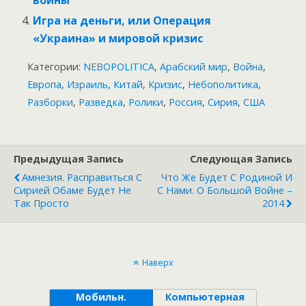
Игра на деньги, или Операция
«Украина» и мировой кризис
Категории:
NEBOPOLITICA
,
Арабский мир
,
Война
,
Европа
,
Израиль
,
Китай
,
Кризис
,
Небополитика
,
Разборки
,
Разведка
,
Ролики
,
Россия
,
Сирия
,
США
Предыдущая Запись
Следующая Запись
Амнезия. Расправиться С
Что Же Будет С Родиной И
Сирией Обаме Будет Не
С Нами. О Большой Войне –
Так Просто
2014
Наверх
Мобильн.
Компьютерная