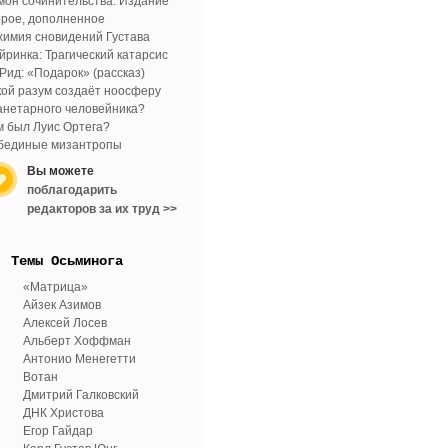
мон сочинительства. Издание
орое, дополненное
химия сновидений Густава
йринка: Трагический катарсис
 Рид: «Подарок» (рассказ)
кой разум создаёт ноосферу
анетарного человейника?
м был Луис Ортега?
бединые мизантропы
Вы можете
поблагодарить
редакторов за их труд >>
Tемы Осьминога
«Матрица»
Айзек Азимов
Алексей Лосев
Альберт Хоффман
Антонио Менегетти
Вотан
Дмитрий Галковский
ДНК Христова
Егор Гайдар