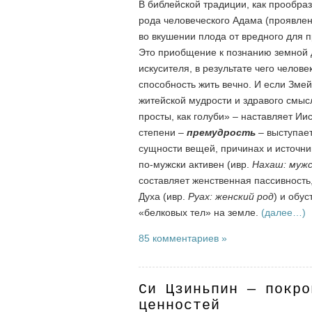
В библейской традиции, как прообра
рода человеческого Адама (проявлен
во вкушении плода от вредного для 
Это приобщение к познанию земной 
искусителя, в результате чего челове
способность жить вечно. И если Зме
житейской мудрости и здравого смысл
просты, как голуби» – наставляет Ии
степени –
премудрость
– выступае
сущности вещей, причинах и источни
по-мужски активен (ивр.
Нахаш: мужс
составляет женственная пассивност
Духа (ивр.
Руах: женский род
) и обу
«белковых тел» на земле.
(далее…)
85 комментариев »
Си Цзиньпин — покро
ценностей