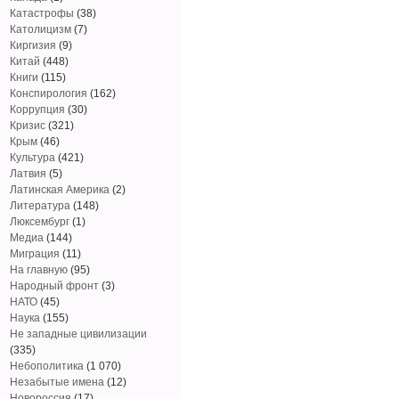
Катастрофы
(38)
Католицизм
(7)
Киргизия
(9)
Китай
(448)
Книги
(115)
Конспирология
(162)
Коррупция
(30)
Кризис
(321)
Крым
(46)
Культура
(421)
Латвия
(5)
Латинская Америка
(2)
Литература
(148)
Люксембург
(1)
Медиа
(144)
Миграция
(11)
На главную
(95)
Народный фронт
(3)
НАТО
(45)
Наука
(155)
Не западные цивилизации
(335)
Небополитика
(1 070)
Незабытые имена
(12)
Новороссия
(17)