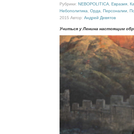
Рубрики:
NEBOPOLITICA
,
Евразия
,
К
Небополитика
,
Орда
,
Персоналии
,
П
2015 Автор:
Андрей Девятов
Учиться у Ленина настоящим об