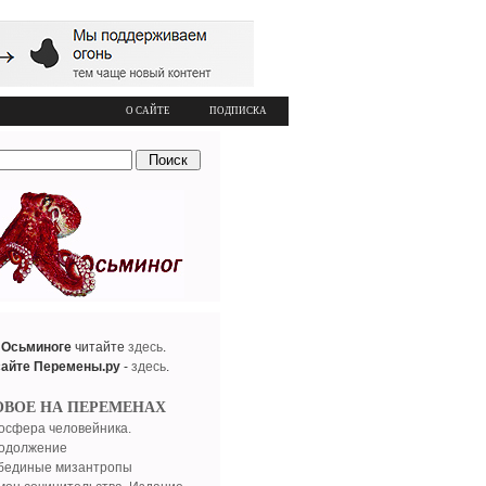
О САЙТЕ
ПОДПИСКА
 Осьминоге
читайте
здесь
.
сайте Перемены.ру
-
здесь
.
ОВОЕ НА ПЕРЕМЕНАХ
осфера человейника.
одолжение
бединые мизантропы