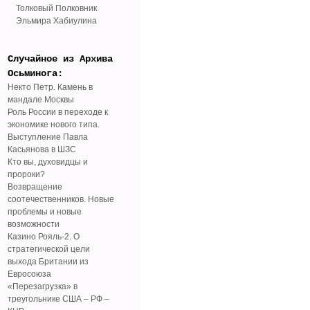
Толковый Полковник
Эльмира Хабиулина
Случайное из Архива
Осьминога:
Некто Петр. Камень в
мандале Москвы
Роль России в переходе к
экономике нового типа.
Выступление Павла
Касьянова в ШЗС
Кто вы, духовидцы и
пророки?
Возвращение
соотечественников. Новые
проблемы и новые
возможности
Казино Рояль-2. О
стратегической цели
выхода Британии из
Евросоюза
«Перезагрузка» в
треугольнике США – РФ –