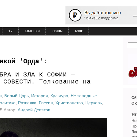
TV
КОЛОНКИ
ТРИПЫ
БЛОГ
икой 'Орда':
БРА И ЗЛА К СОФИИ —
 СОВЕСТИ. Толкование на
я
,
Белый Царь
,
История
,
Культура
,
Не западные
Об
олитика
,
Разведка
,
Россия
,
Христианство
,
Церковь
,
О 
15 Автор:
Андрей Девятов
Н
Но
Пр
Ле