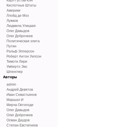
Карл Густав Юнг
Кислотные Штаты
Америки
Ллойд де Моз
Лужков
Людмила Улицкая
Олег Давыдов
Олег Доброчеев
Политическая элита
Путин
Ральф Эпперсон
Роберт Антон Уилсон
Тимоти Лири
Умберто Эко
Шпенглер
Авторы
admin
Андрей Девятов
Иван Севастьянов
Маршал И
Мирча Октоподе
Олег Давыдов
Олег Доброчеев
Осман Даудов
Степан Евстигнеев