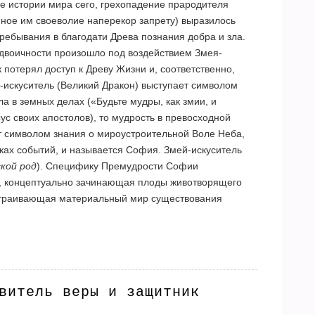
зе истории мира сего, грехопадение прародителя
ное им своеволие наперекор запрету) выразилось
пребывания в благодати Древа познания добра и зла.
двоичности произошло под воздействием Змея-
к потерял доступ к Древу Жизни и, соответственно,
й-искуситель (Великий Дракон) выступает символом
а в земных делах («Будьте мудры, как змии, и
сус своих апостолов), то мудрость в превосходной
т символом знания о мироустроительной Воле Неба,
ках событий, и называется София. Змей-искуситель
кой род
). Специфику Премудрости Софии
ь, концептуально зачинающая плоды животворящего
страивающая материальный мир существования
витель веры и защитник