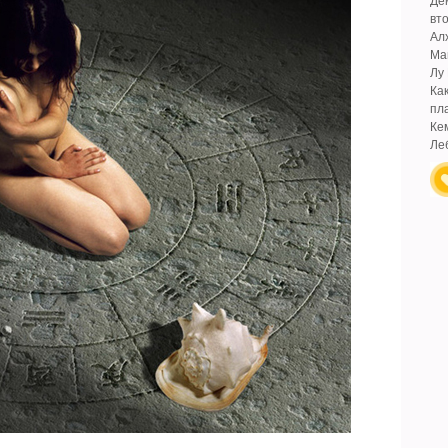
Де
вт
Ал
Ма
Лу
Ка
пл
Ке
Ле