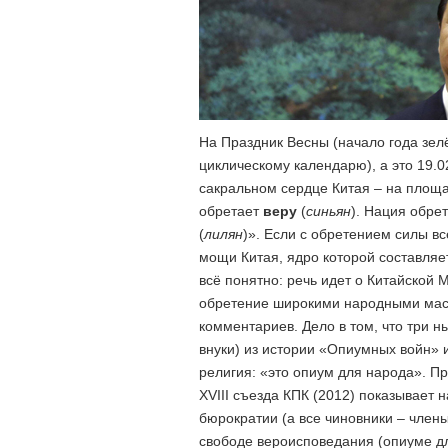
На Праздник Весны (начало года зелё
циклическому календарю), а это 19.0
сакральном сердце Китая – на площа
обретает
веру
(
синьян
). Нация обре
(
лилян
)». Если с обретением силы в
мощи Китая, ядро которой составля
всё понятно: речь идет о Китайской
обретение широкими народными мас
комментариев. Дело в том, что три 
внуки) из истории «Опиумных войн» 
религия: «это опиум для народа». П
XVIII съезда КПК (2012) показывает 
бюрократии (а все чиновники – члены 
свободе вероисповедания (опиуме дл