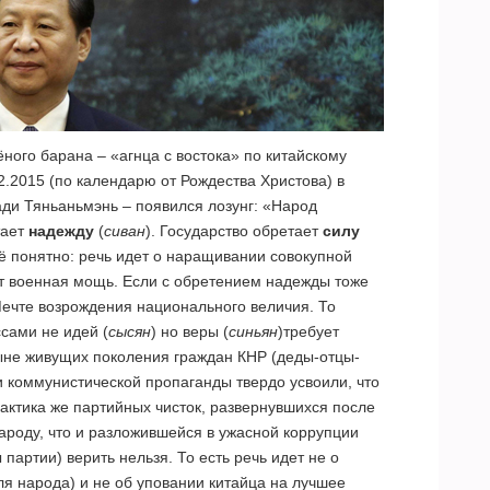
ного барана – «агнца с востока» по китайскому
2.2015 (по календарю от Рождества Христова) в
ди Тяньаньмэнь – появился лозунг: «Народ
тает
надежду
(
сиван
). Государство обретает
силу
сё понятно: речь идет о наращивании совокупной
ет военная мощь. Если с обретением надежды тоже
 Мечте возрождения национального величия. То
сами не идей (
сысян
) но веры (
синьян
)требует
ныне живущих поколения граждан КНР (деды-отцы-
и коммунистической пропаганды твердо усвоили, что
рактика же партийных чисток, развернувшихся после
народу, что и разложившейся в ужасной коррупции
партии) верить нельзя. То есть речь идет не о
я народа) и не об уповании китайца на лучшее