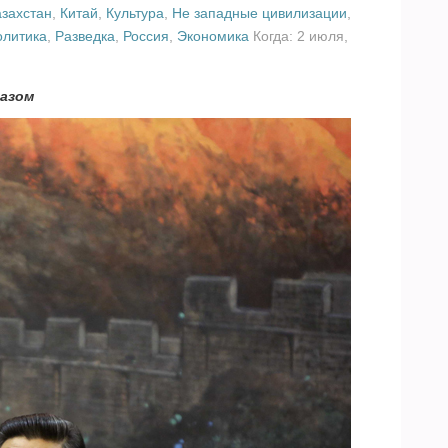
азахстан
,
Китай
,
Культура
,
Не западные цивилизации
,
олитика
,
Разведка
,
Россия
,
Экономика
Когда: 2 июля,
разом