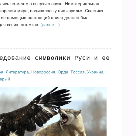
лись на мечте о сверхчеловеке. Нематериальная
корения мира, называлась у них «вриль». Свастика
 с ее помощью настоящий ариец должен был
для своих потомков.
(далее…)
едование символики Руси и ее
ра
,
Литература
,
Новороссия
,
Орда
,
Россия
,
Украина
Карый