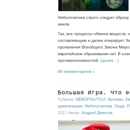
Небополитика строго следует образу
земле.
Так, все процессы обмена веществ, 
составляющим и далее оперирует Зак
проявления Всеобщего Закона Мирозд
европейском образовании нет. В соз
противоположностей.
(далее…)
68 комментариев »
Большая Игра. Что е
Рубрики:
NEBOPOLITICA
,
Ватикан
,
Е
цивилизации
,
Небополитика
,
Орда
,
П
2017 Автор:
Андрей Девятов