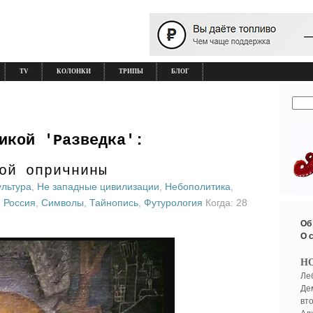
TV
КОЛОНКИ
ТРИПЫ
БЛОГ
икой 'Разведка':
ой опричнины
ультура
,
Не западные цивилизации
,
Небополитика
,
,
Россия
,
Символы
,
Тайнопись
,
Футурология
Когда: 28
Об
О 
Н
Ле
Де
вт