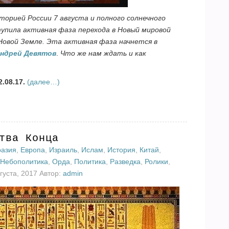
орией России 7 августа и полного солнечного
упила активная фаза перехода в Новый мировой
 Новой Земле. Эта активная фаза начнется в
ндрей Девятов
.
Что же нам ждать и как
.08.17.
(далее…)
тва Конца
разия
,
Европа
,
Израиль
,
Ислам
,
История
,
Китай
,
Небополитика
,
Орда
,
Политика
,
Разведка
,
Ролики
,
густа, 2017 Автор:
admin