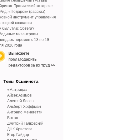
химия сновидений Густава
йринка: Трагический катарсис
 Рид: «Подарок» (рассказ)
новной инструмент управления
олюцией сознания
м был Луис Ортега?
бединые мизантропы
лендарь перемен с 13 по 19
ля 2026 года
Вы можете
поблагодарить
редакторов за их труд >>
Tемы Осьминога
«Матрица»
Айзек Азимов
Алексей Лосев
Альберт Хоффман
Антонио Менегетти
Вотан
Дмитрий Галковский
ДНК Христова
Егор Гайдар