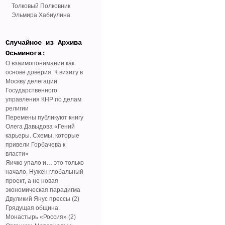
Толковый Полковник
Эльмира Хабиулина
Случайное из Архива
Осьминога:
О взаимопонимании как
основе доверия. К визиту в
Москву делегации
Государственного
управления КНР по делам
религии
Перемены публикуют книгу
Олега Давыдова «Гений
карьеры. Схемы, которые
привели Горбачева к
власти»
Яичко упало и… это только
начало. Нужен глобальный
проект, а не новая
экономическая парадигма
Двуликий Янус прессы (2)
Грядущая община.
Монастырь «Россия» (2)