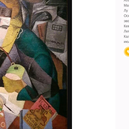
Ал
Ма
Лу
Ос
эв
Ке
Ле
Ка
ию