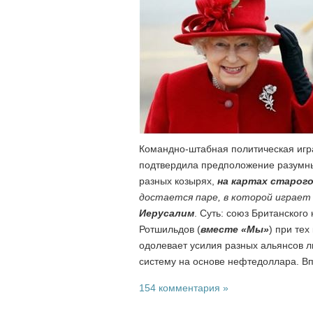
Командно-штабная политическая игра
подтвердила предположение разумных
разных козырях,
на картах старог
достается паре, в которой играе
Иерусалим
. Суть: союз Британског
Ротшильдов (
вместе «Мы»
) при тех
одолевает усилия разных альянсов 
систему на основе нефтедоллара. В
154 комментария »