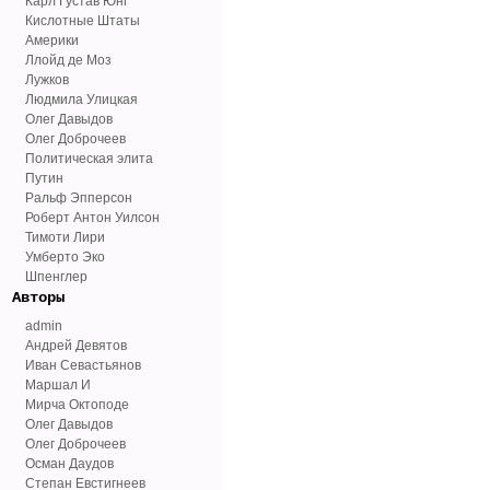
Карл Густав Юнг
Кислотные Штаты
Америки
Ллойд де Моз
Лужков
Людмила Улицкая
Олег Давыдов
Олег Доброчеев
Политическая элита
Путин
Ральф Эпперсон
Роберт Антон Уилсон
Тимоти Лири
Умберто Эко
Шпенглер
Авторы
admin
Андрей Девятов
Иван Севастьянов
Маршал И
Мирча Октоподе
Олег Давыдов
Олег Доброчеев
Осман Даудов
Степан Евстигнеев