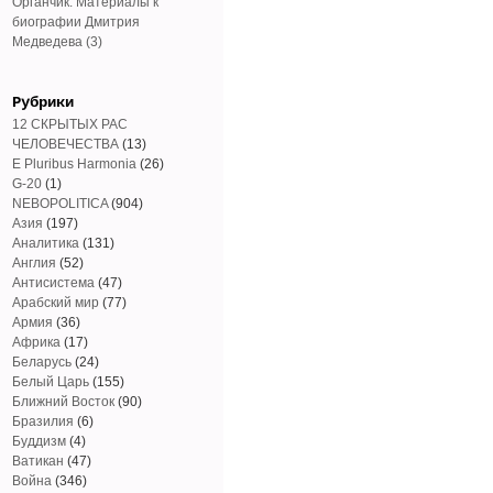
Органчик. Материалы к
биографии Дмитрия
Медведева (3)
Рубрики
12 СКРЫТЫХ РАС
ЧЕЛОВЕЧЕСТВА
(13)
E Pluribus Harmonia
(26)
G-20
(1)
NEBOPOLITICA
(904)
Азия
(197)
Аналитика
(131)
Англия
(52)
Антисистема
(47)
Арабский мир
(77)
Армия
(36)
Африка
(17)
Беларусь
(24)
Белый Царь
(155)
Ближний Восток
(90)
Бразилия
(6)
Буддизм
(4)
Ватикан
(47)
Война
(346)