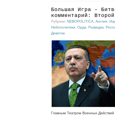
Большая Игра – Битв
комментарий: Второй
Рубрики:
NEBOPOLITICA
,
Англия
,
Из
Небополитика
,
Орда
,
Разведка
,
Росс
Девятов
Главным Театром Военных Действий 