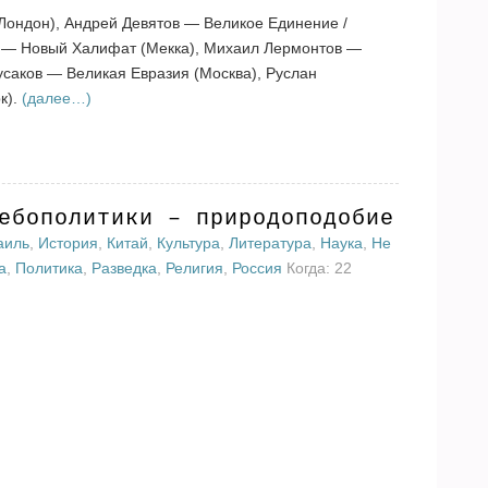
ондон), Андрей Девятов — Великое Единение /
в — Новый Халифат (Мекка), Михаил Лермонтов —
саков — Великая Евразия (Москва), Руслан
к).
(далее…)
ебополитики – природоподобие
аиль
,
История
,
Китай
,
Культура
,
Литература
,
Наука
,
Не
а
,
Политика
,
Разведка
,
Религия
,
Россия
Когда: 22