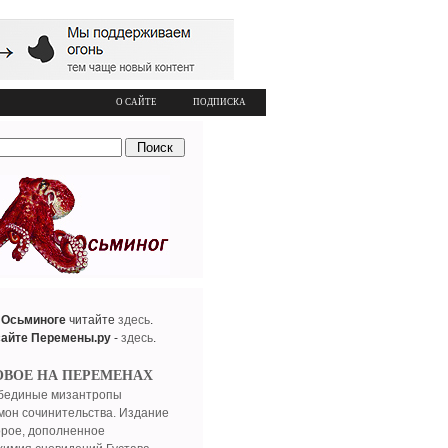
О САЙТЕ
ПОДПИСКА
 Осьминоге
читайте
здесь
.
сайте Перемены.ру
-
здесь
.
ОВОЕ НА ПЕРЕМЕНАХ
бединые мизантропы
мон сочинительства. Издание
орое, дополненное