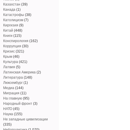
Казахстан
(39)
Канада
(1)
Катастрофы
(38)
Католицизм
(7)
Киргизия
(9)
Китай
(448)
Книги
(115)
Конспирология
(162)
Коррупция
(30)
Кризис
(321)
Крым
(46)
Культура
(421)
Латвия
(5)
Латинская Америка
(2)
Литература
(148)
Люксембург
(1)
Медиа
(144)
Миграция
(11)
На главную
(95)
Народный фронт
(3)
НАТО
(45)
Наука
(155)
Не западные цивилизации
(335)
Небополитика
(1 070)