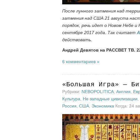
После лунного затмения над террит
затмения над США 21 августа наст
порядок, речь идет о Новом Небе и
сентябре 2017 года. Так считает
А
действовать.
Андрей Девятов на РАССВЕТ ТВ. 22
6 комментариев »
«Большая Игра» — Би
Рубрики:
NEBOPOLITICA
,
Англия
,
Ев
Культура
,
Не западные цивилизации
,
Россия
,
США
,
Экономика
Когда: 24 ав