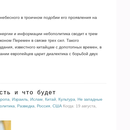
 небесного в троичном подобии его проявления на
энергии и информации небополитика сводит к трем
оном Перемен в связке трех сил. Такого
ания, известного китайцам с допотопных времен, в
нании европейцев царит диалектика с борьбой двух
сть и что будет
вропа
,
Израиль
,
Ислам
,
Китай
,
Культура
,
Не западные
олитика
,
Разведка
,
Россия
,
США
Когда: 19 августа,