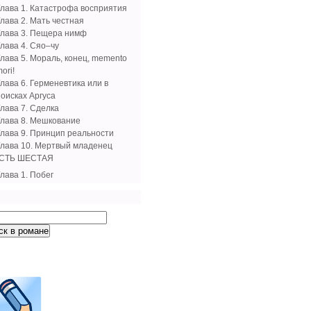
Глава 1. Катастрофа восприятия
Глава 2. Мать честная
Глава 3. Пещера нимф
Глава 4. Сяо–чу
Глава 5. Мораль, конец, memento
ori!
лава 6. Герменевтика или в
поисках Аргуса
Глава 7. Сделка
Глава 8. Мешкование
Глава 9. Принцип реальности
Глава 10. Мертвый младенец
СТЬ ШЕСТАЯ
лава 1. Побег