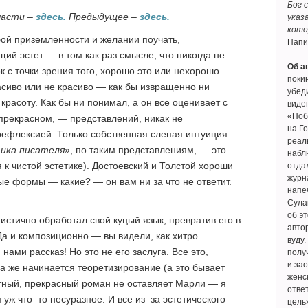
Бог 
части –
здесь.
Предыдущее –
здесь.
указ
кото
бой приземленности и желании поучать,
Папи
й эстет — в том как раз смысле, что никогда не
Об а
к с точки зрения того, хорошо это или нехорошо
покин
красиво или не красиво — как бы извращенно ни
убеди
красоту. Как бы ни понимал, а он все оценивает с
виде
«Поб
 прекрасном, — представлений, никак не
на Г
рефлексией. Только собственная слепая интуиция
реал
ика писателя»
, по таким представлениям, — это
наблю
я к чистой эстетике). Достоевский и Толстой хороши
отда
журн
вые формы — какие? — он вам ни за что не ответит.
напе
Сула
об э
тистично обработал свой куцый язык, превратив его в
авто
а и композиционно — вы видели, как хитро
вуду.
нами рассказ! Но это не его заслуга. Все это,
полу
и за
да же начинается теоретизирование (а это бывает
женс
стный, прекрасный роман не оставляет Марли — я
ответ
 уж что–то несуразное. И все из–за эстетического
цель»