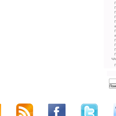
m
Г
ЧА
Г