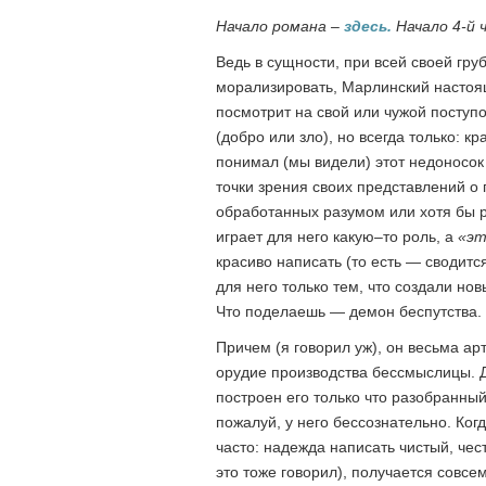
Начало романа –
здесь.
Начало 4-й 
Ведь в сущности, при всей своей гру
морализировать, Марлинский настоящи
посмотрит на свой или чужой поступо
(добро или зло), но всегда только: 
понимал (мы видели) этот недоносок 
точки зрения своих представлений о
обработанных разумом или хотя бы 
играет для него какую–то роль, а
«эт
красиво написать (то есть — сводитс
для него только тем, что создали но
Что поделаешь — демон беспутства.
Причем (я говорил уж), он весьма ар
орудие производства бессмыслицы. Д
построен его только что разобранный 
пожалуй, у него бессознательно. Ког
часто: надежда написать чистый, че
это тоже говорил), получается совсем