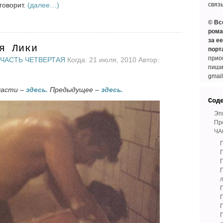
говорит.
(далее…)
связ
© Вс
рома
за е
я Лики
порт
прио
ЧАСТЬ ЧЕТВЕРТАЯ
Когда: 21 июля, 2010 Автор:
пиши
gmai
части –
здесь.
Предыдущее –
здесь.
Сод
Эп
Пр
ЧА
Г
Г
Г