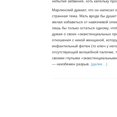
небытия забвения, хоть капельку про
Марлинский думает, что он написал о
странная тема. Мать вроде бы душит
желая избавиться от навязчивой опек
лишь бы только остаться одному, что
думая о своих «экзистенциальных п
отношения с некой женщиной, котору
инфантильный фетюк (то ключ у него 
отсутствующей волшебной палочке, то 
своими глупыми «экзистенциальными
— неизбежен разрыв.
(далее…)