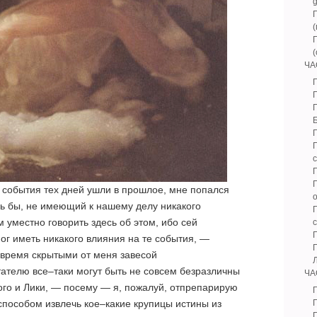
ЧА
Г
а события тех дней ушли в прошлое, мне попался
сь бы, не имеющий к нашему делу никакого
м уместно говорить здесь об этом, ибо сей
Г
ог иметь никакого влияния на те события, —
о время скрытыми от меня завесой
тателю все–таки могут быть не совсем безразличны
ЧА
го и Лики, — посему — я, пожалуй, отпрепарирую
т способом извлечь кое–какие крупицы истины из