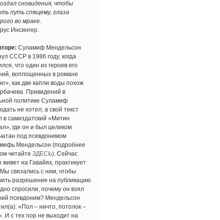
создал сновидения, чтобы
ать путь спящему, глаза
рого во мраке.
рус Инсингер.
вторе:
Суламиф Мендельсон
ул СССР в 1986 году, когда
лся, что один из героев его
ний, воплощенных в романе
ег», как две капли воды похож
орбачева. Привидений в
ьной политике Суламиф
дать не хотел, а свой текст
л в самиздатский «Митин
ал», где он и был целиком
чатан под псевдонимом
мифь Мендельсон (подробнее
том читайте
ЗДЕСЬ
). Сейчас
р живет на Гавайях, практикует
 Мы связались с ним, чтобы
чить разрешение на публикацию
одно спросили, почему он взял
кий псевдоним? Мендельсон
ил(а): «Пол – ничто, потолок –
. И с тех пор не выходит на