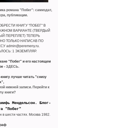
ика романа "Побег": самиздат,
ура, публикации.
БРЕСТИ КНИГУ "ПОБЕГ" В
АЖНОМ ВАРИАНТЕ (ТВЕРДЫЙ
ЫЙ ПЕРЕПЛЕТ) ТЕПЕРЬ
НО ТОЛЬКО НАПИСАВ ПО
СУ admin@peremeny.ru.
ЛОСЬ: 1 ЭКЗЕМПЛЯР.
мане "Побег" и его настоящем
ре -
ЗДЕСЬ.
-книгу лучше читать "снизу
х",
мой нижней записи. Перейти к
лу книги?
амифь Мендельсон. Блог-
га "Побег"
н в шести частях. Москва 1982.
граф