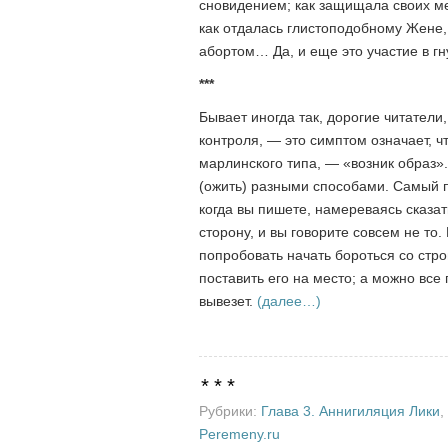
сновидением; как защищала своих ме
как отдалась глистоподобному Жене,
абортом… Да, и еще это участие в г
***
Бывает иногда так, дорогие читатели
контроля, — это симптом означает, чт
марлинского типа, — «возник образ».
(ожить) разными способами. Самый п
когда вы пишете, намереваясь сказать
сторону, и вы говорите совсем не то.
попробовать начать бороться со стро
поставить его на место; а можно все 
вывезет.
(далее…)
***
Рубрики:
Глава 3. Аннигиляция Лики
,
Peremeny.ru