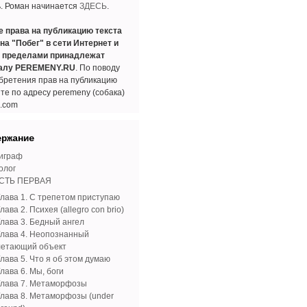
ь. Роман начинается
ЗДЕСЬ
.
е права на публикацию текста
на "Побег" в сети Интернет и
е пределами принадлежат
алу PEREMENY.RU
. По поводу
бретения прав на публикацию
те по адресу peremeny (собака)
l.com
ержание
играф
олог
СТЬ ПЕРВАЯ
Глава 1. С трепетом приступаю
лава 2. Психея (allegro con brio)
Глава 3. Бедный ангел
Глава 4. Неопознанный
летающий объект
лава 5. Что я об этом думаю
лава 6. Мы, боги
Глава 7. Метаморфозы
Глава 8. Метаморфозы (under