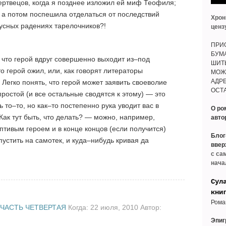
ртвецов, когда я позднее изложил ей миф Теофиля;
 а потом поспешила отделаться от последствий
Хрон
нусных радениях тарелочников?!
ценз
ПРИО
БУМ
, что герой вдруг совершенно выходит из–под
ШИТ
о герой ожил, или, как говорят литераторы
МОЖ
АДРЕ
 Легко понять, что герой может заявить своеволие
ОСТА
ростой (и все остальные сводятся к этому) — это
 то–то, но как–то постепенно рука уводит вас в
О ро
 Как тут быть, что делать? — можно, например,
авто
птивым героем и в конце концов (если получится)
Блог
пустить на самотек, и куда–нибудь кривая да
ввер
с са
нача
Сул
кни
Рома
ЧАСТЬ ЧЕТВЕРТАЯ
Когда: 22 июля, 2010 Автор:
Эпи