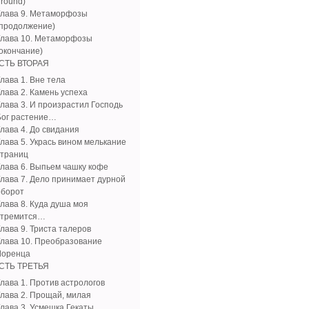
ground)
Глава 9. Метаморфозы
(продолжение)
Глава 10. Метаморфозы
(окончание)
СТЬ ВТОРАЯ
лава 1. Вне тела
Глава 2. Камень успеха
Глава 3. И произрастил Господь
Бог растение…
Глава 4. До свидания
Глава 5. Укрась вином мелькание
страниц
Глава 6. Выпьем чашку кофе
Глава 7. Дело принимает дурной
оборот
Глава 8. Куда душа моя
стремится…
лава 9. Триста талеров
Глава 10. Преобразование
Лоренца
СТЬ ТРЕТЬЯ
Глава 1. Против астрологов
Глава 2. Прощай, милая
Глава 3. Усмешка Гекаты