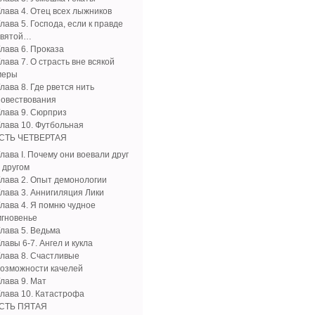
Глава 4. Отец всех лыжников
лава 5. Господа, если к правде
святой…
Глава 6. Проказа
лава 7. О страсть вне всякой
меры
лава 8. Где рвется нить
повествования
Глава 9. Сюрприз
Глава 10. Футбольная
СТЬ ЧЕТВЕРТАЯ
лава I. Почему они воевали друг
 другом
Глава 2. Опыт демонологии
Глава 3. Аннигиляция Лики
Глава 4. Я помню чудное
мгновенье
Глава 5. Ведьма
лавы 6-7. Ангел и кукла
Глава 8. Счастливые
возможности качелей
лава 9. Мат
Глава 10. Катастрофа
СТЬ ПЯТАЯ