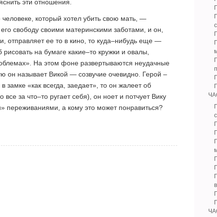
яснить эти отношения.
Г
 человеке, который хотел убить свою мать, —
 его свободу своими материнскими заботами, и он,
и, отправляет ее то в кино, то куда–нибудь еще —
Г
б рисовать на бумаге какие–то кружки и овалы,
Г
роблемах». На этом фоне развертываются неудачные
ю он называет Викой — созвучие очевидно. Герой –
в замке «как всегда, заедает», то он жалеет об
ЧА
все за что–то ругает себя), он ноет и потчует Вику
Г
» переживаниями, а кому это может понравиться?
с
Г
Г
ЧА