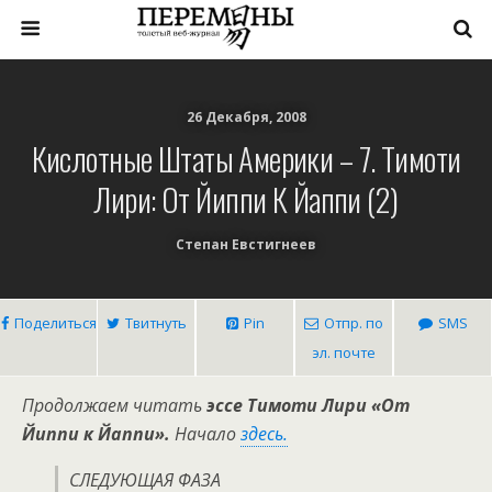
26 Декабря, 2008
Кислотные Штаты Америки – 7. Тимоти
Лири: От Йиппи К Йаппи (2)
Степан Евстигнеев
Поделиться
Твитнуть
Pin
Отпр. по
SMS
эл. почте
Продолжаем читать
эссе Тимоти Лири «От
Йиппи к Йаппи».
Начало
здесь.
СЛЕДУЮЩАЯ ФАЗА