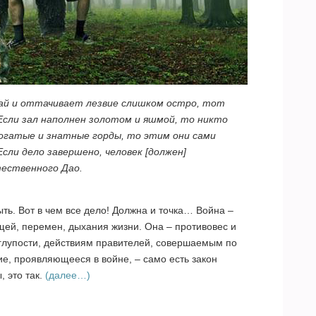
рай и оттачивает лезвие слишком остро, тот
Если зал наполнен золотом и яшмой, то никто
 богатые и знатные горды, то этим они сами
сли дело завершено, человек [должен]
тественного Дао.
ть. Вот в чем все дело! Должна и точка… Война –
ещей, перемен, дыхания жизни. Она – противовес и
глупости, действиям правителей, совершаемым по
ие, проявляющееся в войне, – само есть закон
, это так.
(далее…)