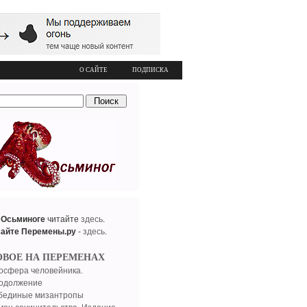
О САЙТЕ
ПОДПИСКА
 Осьминоге
читайте
здесь
.
сайте Перемены.ру
-
здесь
.
ОВОЕ НА ПЕРЕМЕНАХ
осфера человейника.
одолжение
бединые мизантропы