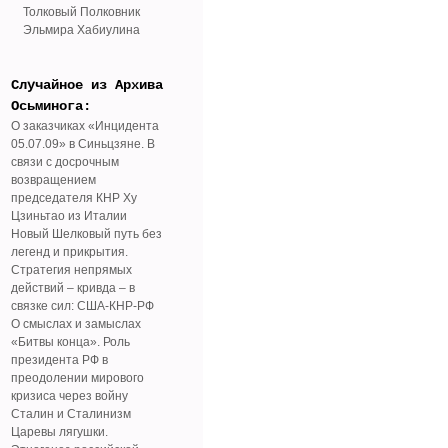
Толковый Полковник
Эльмира Хабиулина
Случайное из Архива
Осьминога:
О заказчиках «Инцидента
05.07.09» в Синьцзяне. В
связи с досрочным
возвращением
председателя КНР Ху
Цзиньтао из Италии
Новый Шелковый путь без
легенд и прикрытия.
Стратегия непрямых
действий – кривда – в
связке сил: США-КНР-РФ
О смыслах и замыслах
«Битвы конца». Роль
президента РФ в
преодолении мирового
кризиса через войну
Сталин и Сталинизм
Царевы лягушки.