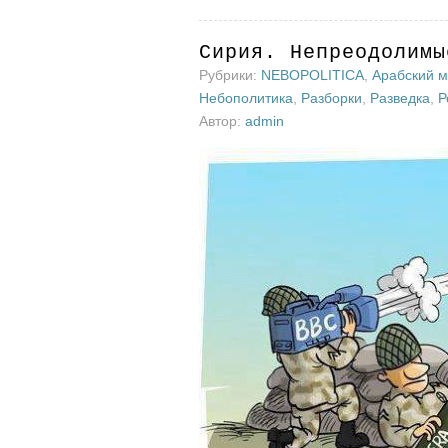
Сирия. Непреодолимы
Рубрики:
NEBOPOLITICA
,
Арабский 
Небополитика
,
Разборки
,
Разведка
,
Р
Автор:
admin