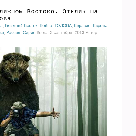
лижнем Востоке. Отклик на
ова
ма
,
Ближний Восток
,
Война
,
ГОЛОВА
,
Евразия
,
Европа
,
ки
,
Россия
,
Сирия
Когда: 3 сентября, 2013 Автор: