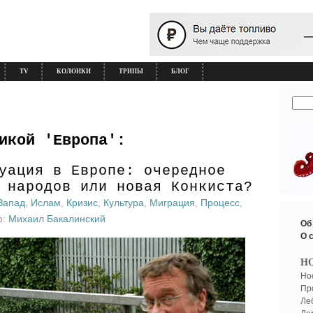
TV
КОЛОНКИ
ТРИПЫ
БЛОГ
икой 'Европа':
уация в Европе: очередное
 народов или новая Конкиста?
Запад
,
Ислам
,
Кризис
,
Культура
,
Миграция
,
Процесс
,
р:
Михаил Бакалинский
Об
О 
Н
Но
Пр
Ле