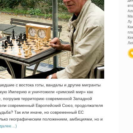
Де
вт
Ал
Ма
Лу
Ка
пл
Ке
Ле
шедшие с востока готы, вандалы и другие мигранты
мскую Империю и уничтожили «римский мир» как
, погрузив территорию современной Западной
жели современный Европейский Союз, продолжателя
судьба? Так или иначе, но современный ЕС
ько географическим положением, амбициями, но и
(далее…)