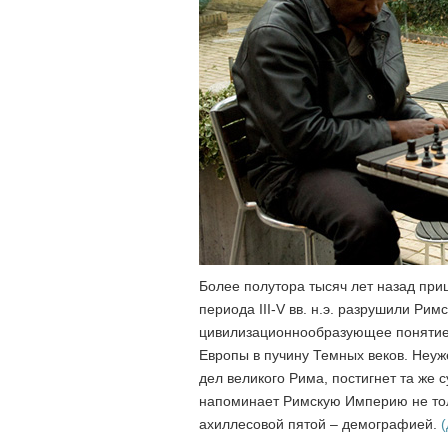
Более полутора тысяч лет назад при
периода III-V вв. н.э. разрушили Ри
цивилизационнообразующее понятие
Европы в пучину Темных веков. Неу
дел великого Рима, постигнет та же 
напоминает Римскую Империю не тол
ахиллесовой пятой – демографией.