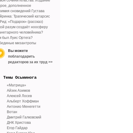
мон сочинительства. Издание
орое, дополненное
химия сновидений Густава
йринка: Трагический катарсис
 Рид: «Подарок» (рассказ)
кой разум создаёт ноосферу
анетарного человейника?
м был Луис Ортега?
бединые мизантропы
Вы можете
поблагодарить
редакторов за их труд >>
Tемы Осьминога
«Матрица»
Айзек Азимов
Алексей Лосев
Альберт Хоффман
Антонио Менегетти
Вотан
Дмитрий Галковский
ДНК Христова
Егор Гайдар