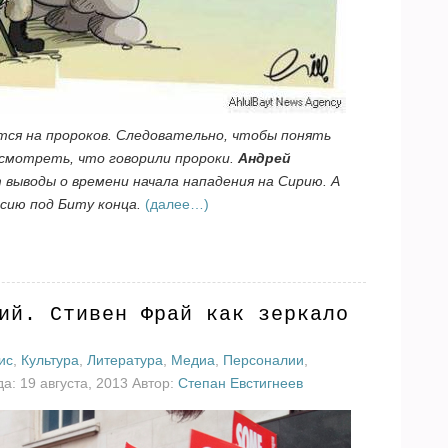
ся на пророков. Следовательно, чтобы понять
смотреть, что говорили пророки.
Андрей
выводы о времени начала нападения на Сирию. А
сию под Биту конца.
(далее…)
ий. Стивен Фрай как зеркало
ис
,
Культура
,
Литература
,
Медиа
,
Персоналии
,
а: 19 августа, 2013 Автор:
Степан Евстигнеев