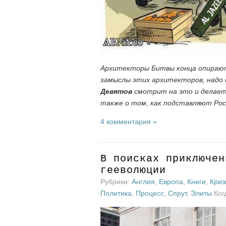
Архитекторы Битвы конца опирают
замыслы этих архитекторов, надо 
Девятов
смотрит на это и делает 
также о том, как подставляют Рос
4 комментария »
В поисках приключен
гееволюции
Рубрики:
Англия
,
Европа
,
Книги
,
Криз
Политика
,
Процесс
,
Спрут
,
Элиты
Когд