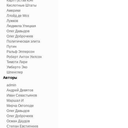
Карл Густав Юнг
Кислотные Штаты
Америки
Ллойд де Моз
Лужков
Людмила Улицкая
Олег Давыдов
Олег Доброчеев
Политическая элита
Путин
Ральф Эпперсон
Роберт Антон Уилсон
Тимоти Лири
Умберто Эко
Шпенглер
Авторы
admin
Андрей Девятов
Иван Севастьянов
Маршал И
Мирча Октоподе
Олег Давыдов
Олег Доброчеев
Осман Даудов
Степан Евстигнеев