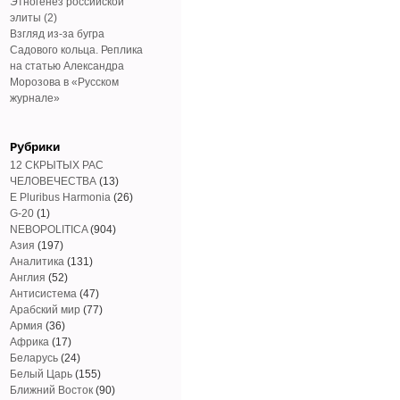
Этногенез российской
элиты (2)
Взгляд из-за бугра
Садового кольца. Реплика
на статью Александра
Морозова в «Русском
журнале»
Рубрики
12 СКРЫТЫХ РАС
ЧЕЛОВЕЧЕСТВА
(13)
E Pluribus Harmonia
(26)
G-20
(1)
NEBOPOLITICA
(904)
Азия
(197)
Аналитика
(131)
Англия
(52)
Антисистема
(47)
Арабский мир
(77)
Армия
(36)
Африка
(17)
Беларусь
(24)
Белый Царь
(155)
Ближний Восток
(90)