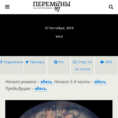
27 Октября, 2010
***
Поделиться
Твитнуть
Pin
Отпр. по
SMS
эл. почте
Начало романа –
здесь.
Начало 5-й части –
здесь.
Предыдущее –
здесь.