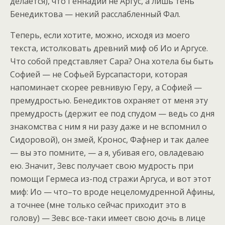
делается), что Геннадий не Аргус, а лишь тень
Бенедиктова — некий расслабленный Фал.
Теперь, если хотите, можно, исходя из моего
текста, истолковать древний миф об Ио и Аргусе.
Что собой представляет Сара? Она хотела бы быть
Софией — не Софьей Бурсапастори, которая
напоминает скорее ревнивую Геру, а Софией —
премудростью. Бенедиктов охраняет от меня эту
премудрость (держит ее под спудом — ведь со дня
знакомства с ним я ни разу даже и не вспомнил о
Сидоровой), он змей, Кронос, Фафнер и так далее
— вы это помните, — а я, убивая его, овладеваю
ею. Значит, Зевс получает свою мудрость при
помощи Гермеса из-под стражи Аргуса, и вот этот
миф: Ио — что–то вроде нецеломудренной Афины,
а точнее (мне только сейчас приходит это в
голову) — Зевс все-таки имеет свою дочь в лице