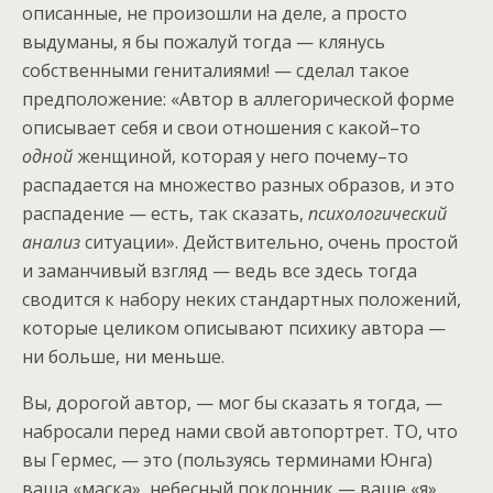
описанные, не произошли на деле, а просто
выдуманы, я бы пожалуй тогда — клянусь
собственными гениталиями! — сделал такое
предположение: «Автор в аллегорической форме
описывает себя и свои отношения с какой–то
одной
женщиной, которая у него почему–то
распадается на множество разных образов, и это
распадение — есть, так сказать,
психологический
анализ
ситуации». Действительно, очень простой
и заманчивый взгляд — ведь все здесь тогда
сводится к набору неких стандартных положений,
которые целиком описывают психику автора —
ни больше, ни меньше.
Вы, дорогой автор, — мог бы сказать я тогда, —
набросали перед нами свой автопортрет. ТО, что
вы Гермес, — это (пользуясь терминами Юнга)
ваша «маска», небесный поклонник — ваше «я»