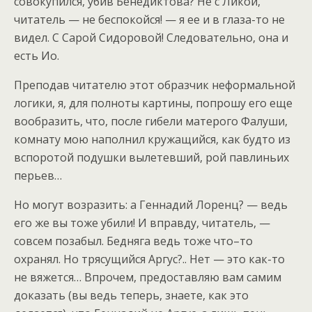
совокупился, убив Бенедиктова? Не с Ликой,
читатель — не беспокойся! — я ее и в глаза-то не
видел. С Сарой Сидоровой! Следовательно, она и
есть Ио.
Преподав читателю этот образчик неформальной
логики, я, для полноты картины, попрошу его еще
вообразить, что, после гибели матерого Фалуши,
комнату мою наполнил кружащийся, как будто из
вспоротой подушки вылетевший, рой павлиньих
перьев…
Но могут возразить: а Геннадий Лоренц? — ведь
его же вы тоже убили! И вправду, читатель, —
совсем позабыл. Бедняга ведь тоже что–то
охранял. Но трясущийся Аргус?.. Нет — это как-то
не вяжется… Впрочем, предоставляю вам самим
доказать (вы ведь теперь, знаете, как это