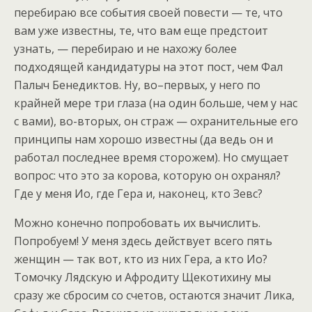
перебираю все события своей повести — те, что
вам уже известны, те, что вам еще предстоит
узнать, — перебираю и не нахожу более
подходящей кандидатуры на этот пост, чем Фал
Палыч Бенедиктов. Ну, во–первых, у него по
крайней мере три глаза (на один больше, чем у нас
с вами), во-вторых, он страж — охранительные его
принципы нам хорошо известны (да ведь он и
работал последнее время сторожем). Но смущает
вопрос: что это за корова, которую он охранял?
Где у меня Ио, где Гера и, наконец, кто Зевс?
Можно конечно попробовать их вычислить.
Попробуем! У меня здесь действует всего пять
женщин — так вот, кто из них Гера, а кто Ио?
Томочку Лядскую и Афродиту Щекотихину мы
сразу же сбросим со счетов, остаются значит Лика,