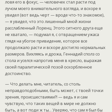
ловя его в фокус, — человечек стал расти под
лучом моего внимательного взгляда, и вскоре я
увидел (вот ведь черт — вроде что-то знакомое),
— я увидел, что это лишенный мной жизни
расслабленный Лоренц. Этого ситного друга еще
не хватало, — подумал я, с отвращением ужаса
глядя на убогое привидение, которое все
продолжало расти и вскоре достигло нормальных
размеров. Вихляясь и дрожа, Геннадий сполз со
стола и уселся напротив меня в кресло, выражая
своей паралитической позой оскорбленное
достоинство.
— Что делать мне, читатель, со столь
неправдоподобными, быть может, с твоей точки
зрения, происшествиями?! — ведь я и сам
чувствую, что таких вещей в мире не должно
быть, а вот поди ж ты… Уверяю, что сам я был бы