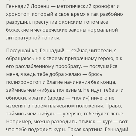
Геннадий Лоренц — метопический хронофаг и
хронотоп, который в свое время я так разбойно
разрушил, преступив с конским топом все
божеские и человеческие законы нормальной
литературной топики.
Послушай-ка, Геннадий! — сейчас, читатели, я
обращаюсь не к своему призрачному герою, а к
его расслабленному прообразу, — послушайся
меня, я ведь тебе добра желаю — брось
полихронотоп и благие начинания без конца,
займись чем-нибудь полезным. Не идут тебе эти
обноски, и латки (вроде — «поли») ничего не
изменят в твоем плачевном положении. Право,
займись чем-нибудь — уверяю, тебе будет легче.
Например, можно разводить птичек — кур! — вот
что тебе подходит: куры. Такая картина: Геннадий