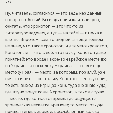
***
Ну, читатель, согласимся — это ведь нежданный
поворот событий. Вы ведь привыкли, наверно,
считать, что хронотоп — это что-то из
литературоведения, а тут — на тебе! — птичка в
клетке. Впрочем, вам-то видней, а я еще толком
не знаю, что такое хронотоп, и для меня хронотоп,
Конотоп ли — что в лоб, что по лбу. Конотоп даже
понятней: это вроде какое-то еврейское местечко
на Украине, а поскольку Украина — это все еще
место (у края), — место, за которым, пожалуй, уже
ничего и нет, — постольку Конотоп — есть утопия,
то есть выход из игры (за кон), туда (не знаю куда),
где втуне тонут кони. А хронотоп, в таком случае
— место, где кончается время, где ощущается
хроническая нехватка времени; то место, откуда
пришел теперь хромой, расслабленный калека