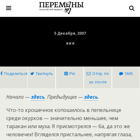
5 Декабря, 2007
***
Поделиться
Твитнуть
Pin
Отпр. по
SMS
эл. почте
Начало —
здесь
.
Предыдущее —
здесь
.
Что-то крошечное копошилось в пепельнице
среди окурков — значительно меньшее, чем
таракан или муха. Я присмотрелся — ба, да это же
человечек! Вгляделся пристальнее, напрягая глаза,