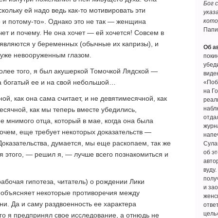
Бог 
скольку ей надо ведь как-то мотивировать эти
указ
кото
то и потому-то». Однако это не так — женщина
Папи
чет и почему. Не она хочет — ей хочется! Совсем в
являются у беременных (обычные их капризы), и
Об а
ь уже невооруженным глазом.
покин
убеди
олее того, я был акушеркой Томочкой Лядской —
виде
а богатый ее и на свой небольшой…
«Поб
на Г
ой, как она сама считает, и не девятимесячной, как
реал
наблю
сячной, как мы теперь вместе убедились,
отда
е мнимого отца, который в мае, когда она была
журн
рочем, еще требует некоторых доказательств —
напе
Доказательства, думается, мы еще раскопаем, так же
Сула
об э
я этого, — решил я, — лучше всего познакомиться и
авто
вуду.
полу
рабочая гипотеза, читатель) о рождении Лики
и за
о объясняет некоторые противоречия между
женс
ни. Да и саму раздвоенность ее характера
ответ
цель»
го я предпринял свое исследование, а отнюдь не