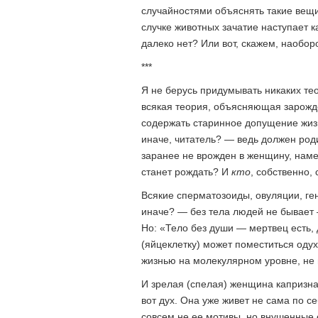
случайностями объяснять такие вещи
случке животных зачатие наступает к
далеко нет? Или вот, скажем, наоборо
***
Я не берусь придумывать никаких тео
всякая теория, объясняющая зарожд
содержать старинное допущение жизне
иначе, читатель? — ведь должен роди
заранее не врожден в женщину, на
станет рождать? И
кто
, собственно,
Всякие сперматозоиды, овуляции, ген
иначе? — без тела людей не бывает 
Но: «Тело без души — мертвец есть, д
(яйцеклетку) может поместиться оду
жизнью на молекулярном уровне, не
И зрелая (спелая) женщина капризна 
вот дух. Она уже живет не сама по 
совсем не ее мотивы, но внушенные 