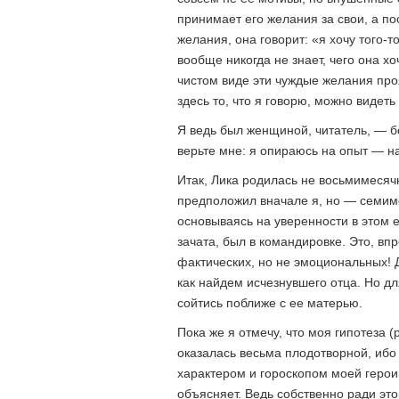
принимает его желания за свои, а по
желания, она говорит: «я хочу того-
вообще никогда не знает, чего она хо
чистом виде эти чуждые желания про
здесь то, что я говорю, можно видет
Я ведь был женщиной, читатель, — б
верьте мне: я опираюсь на опыт — н
Итак, Лика родилась не восьмимесячн
предположил вначале я, но — семиме
основываясь на уверенности в этом е
зачата, был в командировке. Это, вп
фактических, но не эмоциональных! 
как найдем исчезнувшего отца. Но дл
сойтись поближе с ее матерью.
Пока же я отмечу, что моя гипотеза (
оказалась весьма плодотворной, иб
характером и гороскопом моей герои
объясняет. Ведь собственно ради это