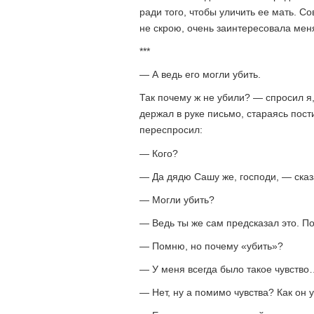
ради того, чтобы уличить ее мать. С
не скрою, очень заинтересовала мен
***
— А ведь его могли убить.
Так почему ж не убили? — спросил я
держал в руке письмо, стараясь пос
переспросил:
— Кого?
— Да дядю Сашу же, господи, — сказ
— Могли убить?
— Ведь ты же сам предсказал это. По
— Помню, но почему «убить»?
— У меня всегда было такое чувство
— Нет, ну а помимо чувства? Как он 