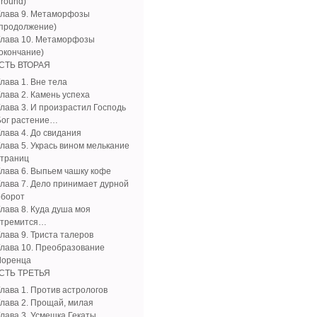
ground)
Глава 9. Метаморфозы
(продолжение)
Глава 10. Метаморфозы
(окончание)
СТЬ ВТОРАЯ
лава 1. Вне тела
Глава 2. Камень успеха
Глава 3. И произрастил Господь
Бог растение…
Глава 4. До свидания
Глава 5. Укрась вином мелькание
страниц
Глава 6. Выпьем чашку кофе
Глава 7. Дело принимает дурной
оборот
Глава 8. Куда душа моя
стремится…
лава 9. Триста талеров
Глава 10. Преобразование
Лоренца
СТЬ ТРЕТЬЯ
Глава 1. Против астрологов
Глава 2. Прощай, милая
Глава 3. Усмешка Гекаты