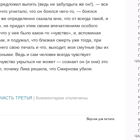
редложил выпить (ведь не забулдыга же он!), — все
Г
нечто угнетало, что он боялся чего-то, — боялся
 же определенно сказала мне, что от всегда такой, и
го, не придал этим своим впечатлениям особого
Г
что у нее было какое-то «чувство», и, вспоминая
Г
м, я подумал, что близкая смерть уже тогда, при
его свою печать и что, выходит, мои смутные (вы их
ными. Ведь и сам человек всегда чувствует
чувство укрыться не может — сознает он (и они) это
ЧА
л, почему Лика решила, что Смирнова убили.
Г
с
к
ЧАСТЬ ТРЕТЬЯ
|
Комментарии
отключены
записи
Г
***
Версия для печати
Г
ЧА