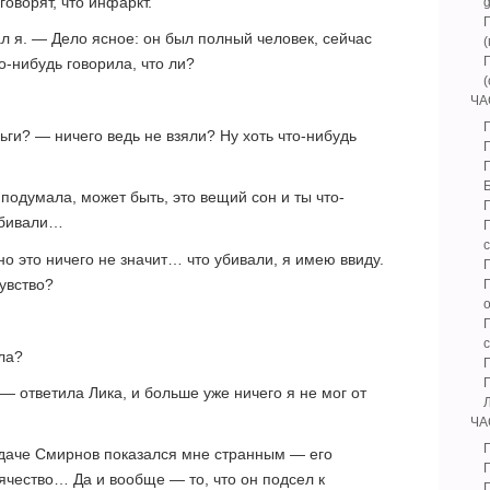
оворят, что инфаркт.
л я. — Дело ясное: он был полный человек, сейчас
о-нибудь говорила, что ли?
ЧА
Г
ьги? — ничего ведь не взяли? Ну хоть что-нибудь
подумала, может быть, это вещий сон и ты что-
убивали…
о это ничего не значит… что убивали, я имею ввиду.
чувство?
ла?
Г
 — ответила Лика, и больше уже ничего я не мог от
ЧА
а даче Смирнов показался мне странным — его
ячество… Да и вообще — то, что он подсел к