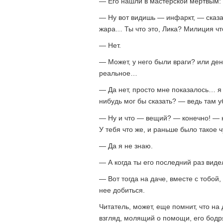
— Его нашли в мастерской мертвым: г
— Ну вот видишь — инфаркт, — сказа
жара… Ты что это, Лика? Милиция чт
— Нет.
— Может, у него были враги? или ден
реальное…
— Да нет, просто мне показалось… я 
нибудь мог бы сказать? — ведь там 
— Ну и что — вещий? — конечно! — н
У тебя что же, и раньше было такое 
— Да я не знаю.
— А когда ты его последний раз виде
— Вот тогда на даче, вместе с тобой,
нее добиться.
Читатель, может, еще помнит, что н
взгляд, молящий о помощи, его бодр