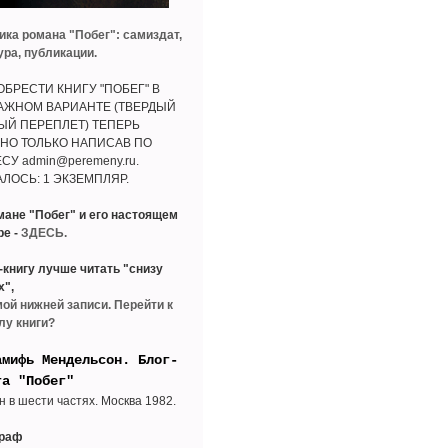
ика романа "Побег": самиздат,
ура, публикации.
БРЕСТИ КНИГУ "ПОБЕГ" В
АЖНОМ ВАРИАНТЕ (ТВЕРДЫЙ
ЫЙ ПЕРЕПЛЕТ) ТЕПЕРЬ
НО ТОЛЬКО НАПИСАВ ПО
СУ admin@peremeny.ru.
ЛОСЬ: 1 ЭКЗЕМПЛЯР.
мане "Побег" и его настоящем
ре -
ЗДЕСЬ.
-книгу лучше читать "снизу
х",
мой нижней записи. Перейти к
лу книги?
амифь Мендельсон. Блог-
га "Побег"
н в шести частях. Москва 1982.
граф