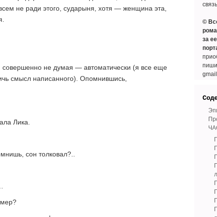
связ
овсем не ради этого, сударыня, хотя — женщина эта,
я.
© Вс
рома
за е
порт
прио
пиши
, совершенно не думая — автоматически (я все еще
gmai
тичь смысл написанного). Опомнившись,
Сод
Эп
Пр
ала Лика.
ЧА
Г
мнишь, сон толковал?..
Г
…
Г
умер?