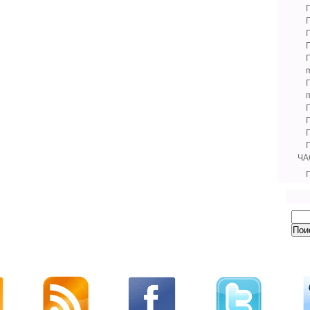
m
Г
ЧА
Г