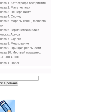
Глава 1. Катастрофа восприятия
Глава 2. Мать честная
Глава 3. Пещера нимф
Глава 4. Сяо–чу
Глава 5. Мораль, конец, memento
ori!
лава 6. Герменевтика или в
поисках Аргуса
Глава 7. Сделка
Глава 8. Мешкование
Глава 9. Принцип реальности
Глава 10. Мертвый младенец
СТЬ ШЕСТАЯ
лава 1. Побег