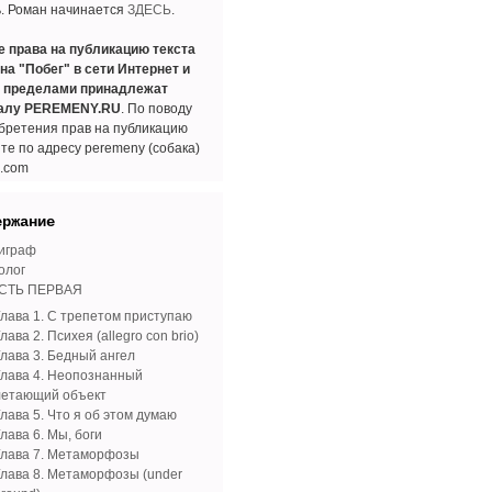
ь. Роман начинается
ЗДЕСЬ
.
е права на публикацию текста
на "Побег" в сети Интернет и
е пределами принадлежат
алу PEREMENY.RU
. По поводу
бретения прав на публикацию
те по адресу peremeny (собака)
l.com
ержание
играф
олог
СТЬ ПЕРВАЯ
Глава 1. С трепетом приступаю
лава 2. Психея (allegro con brio)
Глава 3. Бедный ангел
Глава 4. Неопознанный
летающий объект
лава 5. Что я об этом думаю
лава 6. Мы, боги
Глава 7. Метаморфозы
Глава 8. Метаморфозы (under