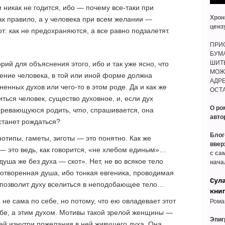
 никак не годится, ибо — почему все-таки при
Хрон
ак правило, а у человека при всем желании —
ценз
т: как не предохраняются, а все равно подзалетят.
ПРИО
БУМ
ШИТ
рий для объяснения этого, ибо и так уже ясно, что
МОЖ
ение человека, в той или иной форме должна
АДРЕ
нных духов или чего-то в этом роде. Да и как же
ОСТА
ться человек, существо духовное, и, если дух
О ро
меревающуюся родить,
что
, спрашивается, она
авто
 станет рождаться?
Блог
отипы, гаметы, зиготы — это понятно. Как же
ввер
— это ведь, как говорится, «не хлебом единым»…
с са
уша же без духа — скот». Нет, не во всякое тело
нача
хотворенная душа, ибо тонкая евгеника, проводимая
Сул
 позволит духу вселиться в неподобающее тело…
кни
не сама по себе, но потому, что ею овладевает этот
Рома
себе, а этим духом. Мотивы такой зрелой женщины —
Эпи
ей изнутри пожелания в ней живущего духа. Она