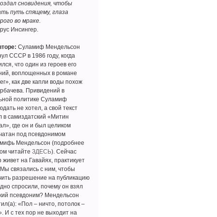
создал сновидения, чтобы
ать путь спящему, глаза
рого во мраке.
рус Инсингер.
вторе:
Суламиф Мендельсон
ул СССР в 1986 году, когда
лся, что один из героев его
ний, воплощенных в романе
ег», как две капли воды похож
орбачева. Привидений в
ьной политике Суламиф
дать не хотел, а свой текст
л в самиздатский «Митин
ал», где он и был целиком
чатан под псевдонимом
мифь Мендельсон (подробнее
том читайте
ЗДЕСЬ
). Сейчас
р живет на Гавайях, практикует
 Мы связались с ним, чтобы
чить разрешение на публикацию
одно спросили, почему он взял
кий псевдоним? Мендельсон
ил(а): «Пол – ничто, потолок –
. И с тех пор не выходит на