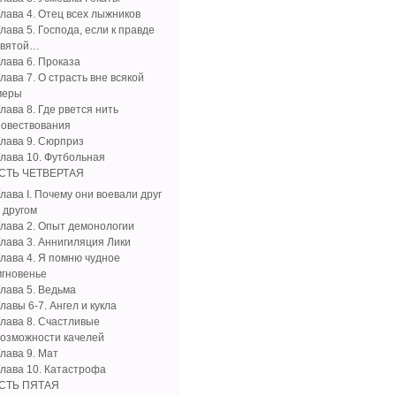
Глава 4. Отец всех лыжников
лава 5. Господа, если к правде
святой…
Глава 6. Проказа
лава 7. О страсть вне всякой
меры
лава 8. Где рвется нить
повествования
Глава 9. Сюрприз
Глава 10. Футбольная
СТЬ ЧЕТВЕРТАЯ
лава I. Почему они воевали друг
 другом
Глава 2. Опыт демонологии
Глава 3. Аннигиляция Лики
Глава 4. Я помню чудное
мгновенье
Глава 5. Ведьма
лавы 6-7. Ангел и кукла
Глава 8. Счастливые
возможности качелей
лава 9. Мат
Глава 10. Катастрофа
СТЬ ПЯТАЯ