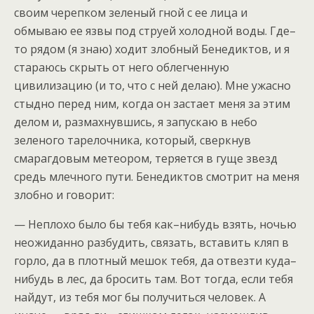
своим черепком зеленый гной с ее лица и
обмываю ее язвы под струей холодной воды. Где–
то рядом (я знаю) ходит злобный Бенедиктов, и я
стараюсь скрыть от него облегченную
цивилизацию (и то, что с ней делаю). Мне ужасно
стыдно перед ним, когда он застает меня за этим
делом и, размахнувшись, я запускаю в небо
зеленого тарелочника, который, сверкнув
смарагдовым метеором, теряется в гуще звезд
средь млечного пути. Бенедиктов смотрит на меня
злобно и говорит:
— Неплохо было бы тебя как–нибудь взять, ночью
неожиданно разбудить, связать, вставить кляп в
горло, да в плотный мешок тебя, да отвезти куда–
нибудь в лес, да бросить там. Вот тогда, если тебя
найдут, из тебя мог бы получиться человек. А