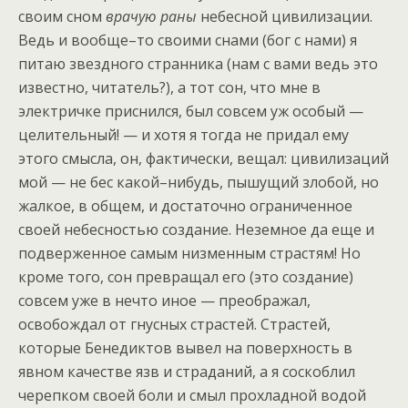
своим сном
врачую раны
небесной цивилизации.
Ведь и вообще–то своими снами (бог с нами) я
питаю звездного странника (нам с вами ведь это
известно, читатель?), а тот сон, что мне в
электричке приснился, был совсем уж особый —
целительный! — и хотя я тогда не придал ему
этого смысла, он, фактически, вещал: цивилизаций
мой — не бес какой–нибудь, пышущий злобой, но
жалкое, в общем, и достаточно ограниченное
своей небесностью создание. Неземное да еще и
подверженное самым низменным страстям! Но
кроме того, сон превращал его (это создание)
совсем уже в нечто иное — преображал,
освобождал от гнусных страстей. Страстей,
которые Бенедиктов вывел на поверхность в
явном качестве язв и страданий, а я соскоблил
черепком своей боли и смыл прохладной водой