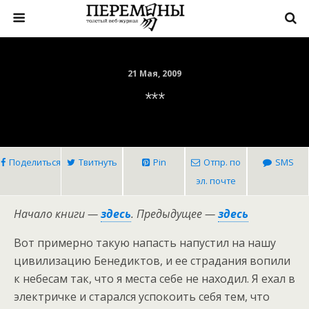
21 Мая, 2009
***
Поделиться
Твитнуть
Pin
Отпр. по
SMS
эл. почте
Начало книги —
здесь
. Предыдущее —
здесь
Вот примерно такую напасть напустил на нашу
цивилизацию Бенедиктов, и ее страдания вопили
к небесам так, что я места себе не находил. Я ехал в
электричке и старался успокоить себя тем, что