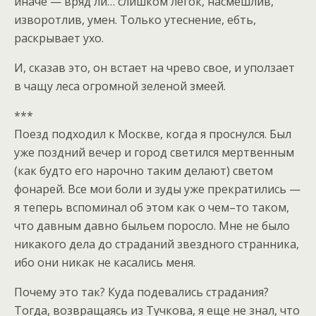
иначе — вряд ли… слишком легок, насмешлив,
изворотлив, умен. Только утеснение, ебть,
раскрывает ухо.
И, сказав это, он встает на чрево свое, и уползает
в чащу леса огромной зеленой змеей.
***
Поезд подходил к Москве, когда я проснулся. Был
уже поздний вечер и город светился мертвенным
(как будто его нарочно таким делают) светом
фонарей. Все мои боли и зуды уже прекратились —
я теперь вспоминал об этом как о чем–то таком,
что давным давно быльем поросло. Мне не было
никакого дела до страданий звездного странника,
ибо они никак не касались меня.
Почему это так? Куда подевались страдания?
Тогда, возвращаясь из Тучкова, я еще не знал, что