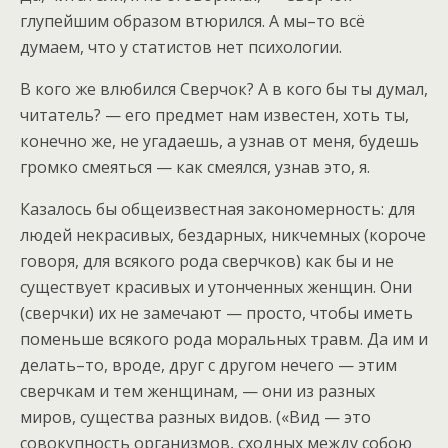
глупейшим образом втюрился. А мы–то всё
думаем, что у статистов нет психологии.
В кого же влюбился Сверчок? А в кого бы ты думал,
читатель? — его предмет нам известен, хоть ты,
конечно же, не угадаешь, а узнав от меня, будешь
громко смеяться — как смеялся, узнав это, я.
Казалось бы общеизвестная закономерность: для
людей некрасивых, бездарных, никчемных (короче
говоря, для всякого рода сверчков) как бы и не
существует красивых и утонченных женщин. Они
(сверчки) их не замечают — просто, чтобы иметь
поменьше всякого рода моральных травм. Да им и
делать–то, вроде, друг с другом нечего — этим
сверчкам и тем женщинам, — они из разных
миров, существа разных видов. («Вид — это
совокупность организмов, сходных между собою