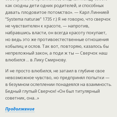
как сходны дети одних родителей, и способных
давать плодовитое потомство». — Карл Линнией
“Systema naturae” 1735 г.) Я не говорю, что сверчок
не чувствителен к красоте, — напротив,
набравшись власти, он всегда красоту покупает,
но ведь это же противоестественные отношения
кобылиц и ослов. Так вот, повторяю, казалось бы
непреложный закон, а поди ж ты — Сверчок наш
влюбился … в Лику Смирнову.
И не просто влюбился, не затаил в глубине свое
невозможное чувство, но предпринял попытки —
в безумном ослеплении понадеялся на взаимность.
Бедный глупый Сверчок! «Он был титулярный
советник, она…»
Продолжение