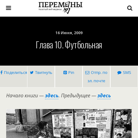
16 Июня, 2009
Глава 10. Футбольная
Поделиться
Твитнуть
Pin
Отпр. по
SMS
эл. почте
Начало книги —
здесь
. Предыдущее —
здесь