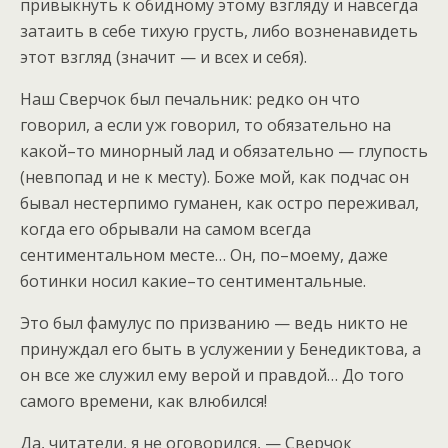
привыкнуть к обидному этому взгляду и навсегда
затаить в себе тихую грусть, либо возненавидеть
этот взгляд (значит — и всех и себя).
Наш Сверчок был печальник: редко он что
говорил, а если уж говорил, то обязательно на
какой–то минорный лад и обязательно — глупость
(невпопад и не к месту). Боже мой, как подчас он
бывал нестерпимо гуманен, как остро переживал,
когда его обрывали на самом всегда
сентиментальном месте… Он, по–моему, даже
ботинки носил какие–то сентиментальные.
Это был фамулус по призванию — ведь никто не
принуждал его быть в услужении у Бенедиктова, а
он все же служил ему верой и правдой… До того
самого времени, как влюбился!
Да, читатели, я не оговорился, — Сверчок