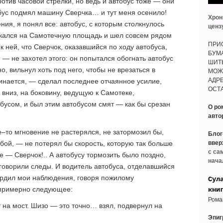
ротив часовой стрелки, но ведь и автобус тоже — они
обус подмял машину Сверчка… и тут меня осенило!
Хрон
ия, я понял все: автобус, с которым столкнулось
ценз
ускался на Самотечную площадь и шел совсем рядом
ПРИО
к ней, что Сверчок, оказавшийся по ходу автобуса,
БУМ
 — не захотел этого: он попытался обогнать автобус
ШИТ
о, вильнул хоть под него, чтобы не врезаться в
МОЖ
АДРЕ
инается, — сделал последнее отчаянное усилие,
ОСТА
ь вниз, на боковину, ведущую к Самотеке,
бусом, и был этим автобусом смят — как бы срезан
О ро
авто
е–то мгновение не растерялся, не затормозил бы,
Блог
бой, — не потерял бы скорость, которую так больше
ввер
с са
те — Сверчок!.. А автобусу тормозить было поздно,
нача
 говорили следы. И водитель автобуса, отделавшийся
вердил мои наблюдения, говоря пожилому
Сул
 примерно следующее:
кни
Рома
 на мост. Шизо — это точно… взял, подвернул на
Эпи