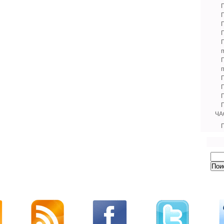
m
Г
ЧА
Г