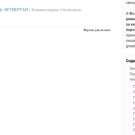
связ
к
Ь ЧЕТВЕРТАЯ
|
Комментарии
отключены
© Вс
записи
рома
***
за е
порт
Версия для печати
прио
пиши
gmai
Сод
Эп
Пр
ЧА
Г
Г
Г