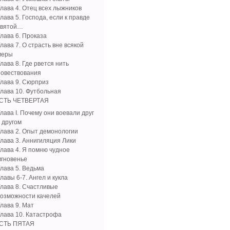
Глава 4. Отец всех лыжников
лава 5. Господа, если к правде
святой…
Глава 6. Проказа
лава 7. О страсть вне всякой
меры
лава 8. Где рвется нить
повествования
Глава 9. Сюрприз
Глава 10. Футбольная
СТЬ ЧЕТВЕРТАЯ
лава I. Почему они воевали друг
 другом
Глава 2. Опыт демонологии
Глава 3. Аннигиляция Лики
Глава 4. Я помню чудное
мгновенье
Глава 5. Ведьма
лавы 6-7. Ангел и кукла
Глава 8. Счастливые
возможности качелей
лава 9. Мат
Глава 10. Катастрофа
СТЬ ПЯТАЯ