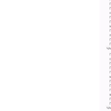
Г
Г
Г
ЧА
Г
с
Г
Г
ЧА