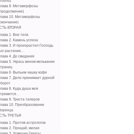
ground)
Глава 9. Метаморфозы
(продолжение)
Глава 10. Метаморфозы
(окончание)
СТЬ ВТОРАЯ
лава 1. Вне тела
Глава 2. Камень успеха
Глава 3. И произрастил Господь
Бог растение…
Глава 4. До свидания
Глава 5. Укрась вином мелькание
страниц
Глава 6. Выпьем чашку кофе
Глава 7. Дело принимает дурной
оборот
Глава 8. Куда душа моя
стремится…
лава 9. Триста талеров
Глава 10. Преобразование
Лоренца
СТЬ ТРЕТЬЯ
Глава 1. Против астрологов
Глава 2. Прощай, милая
Глава 3. Усмешка Гекаты