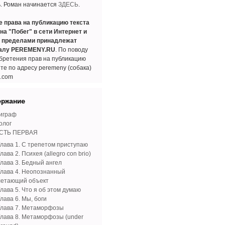
ь. Роман начинается
ЗДЕСЬ
.
е права на публикацию текста
на "Побег" в сети Интернет и
е пределами принадлежат
алу PEREMENY.RU
. По поводу
бретения прав на публикацию
те по адресу peremeny (собака)
l.com
ержание
играф
олог
СТЬ ПЕРВАЯ
Глава 1. С трепетом приступаю
лава 2. Психея (allegro con brio)
Глава 3. Бедный ангел
Глава 4. Неопознанный
летающий объект
лава 5. Что я об этом думаю
лава 6. Мы, боги
Глава 7. Метаморфозы
Глава 8. Метаморфозы (under