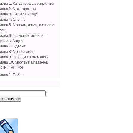
Глава 1. Катастрофа восприятия
Глава 2. Мать честная
Глава 3. Пещера нимф
Глава 4. Сяо–чу
Глава 5. Мораль, конец, memento
ori!
лава 6. Герменевтика или в
поисках Аргуса
Глава 7. Сделка
Глава 8. Мешкование
Глава 9. Принцип реальности
Глава 10. Мертвый младенец
СТЬ ШЕСТАЯ
лава 1. Побег