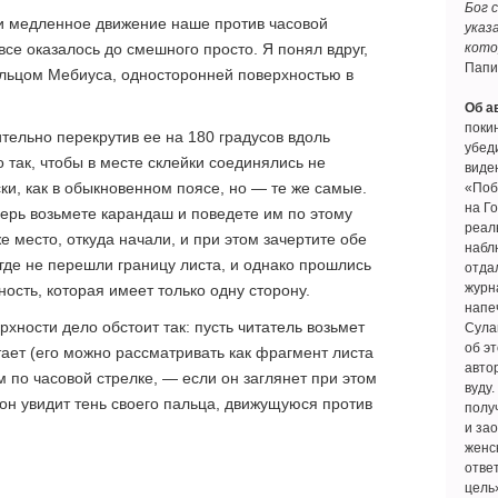
Бог 
: и медленное движение наше против часовой
указ
кото
се оказалось до смешного просто. Я понял вдруг,
Папи
ольцом Мебиуса, односторонней поверхностью в
Об а
покин
тельно перекрутив ее на 180 градусов вдоль
убеди
о так, чтобы в месте склейки соединялись не
виде
и, как в обыкновенном поясе, но — те же самые.
«Поб
на Г
перь возьмете карандаш и поведете им по этому
реал
же место, откуда начали, и при этом зачертите обе
наблю
где не перешли границу листа, и однако прошлись
отда
журн
ость, которая имеет только одну сторону.
напе
хности дело обстоит так: пусть читатель возьмет
Сула
об э
итает (его можно рассматривать как фрагмент листа
авто
 по часовой стрелке, — если он заглянет при этом
вуду.
, он увидит тень своего пальца, движущуюся против
полу
и за
женс
ответ
цель»