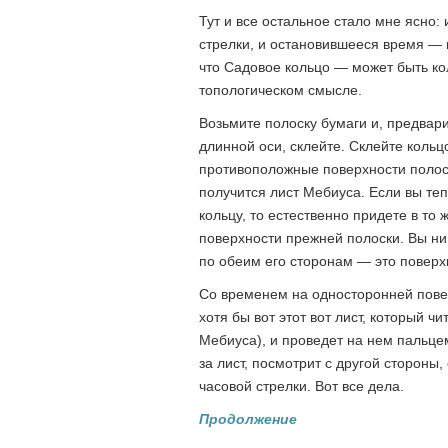
Тут и все остальное стало мне ясно
стрелки, и остановившееся время — в
что Садовое кольцо — может быть к
топологическом смысле.
Возьмите полоску бумаги и, предвари
длинной оси, склейте. Склейте кольц
противоположные поверхности полоск
получится лист Мебиуса. Если вы те
кольцу, то естественно придете в то 
поверхности прежней полоски. Вы ни
по обеим его сторонам — это поверхн
Со временем на односторонней повер
хотя бы вот этот вот лист, который ч
Мебиуса), и проведет на нем пальцем
за лист, посмотрит с другой стороны
часовой стрелки. Вот все дела.
Продолжение