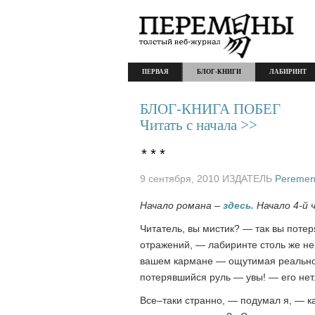
ПЕРВАЯ
БЛОГ-КНИГИ
ЛАБИРИНТ
БЛОГ-КНИГА ПОБЕГ
Читать с начала >>
***
9 сентября, 2010 ИЗДАТЕЛЬ
Peremen
Начало романа –
здесь.
Начало 4-й 
Читатель, вы мистик? — так вы потер
отражений, — лабиринте столь же не
вашем кармане — ощутимая реальност
потерявшийся руль — увы! — его нет
Все–таки странно, — подумал я, — ка