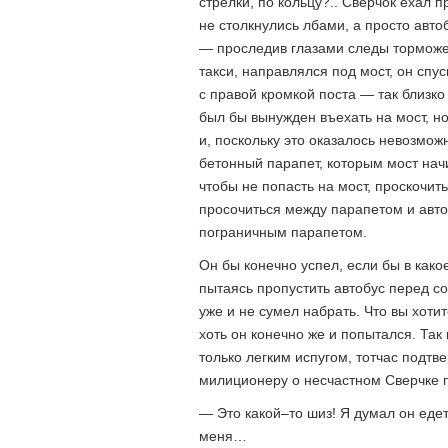
стрелки, по кольцу?.. Сверчок ехал п
не столкнулись лбами, а просто авт
— проследив глазами следы торможен
такси, направлялся под мост, он сп
с правой кромкой поста — так близко 
был бы вынужден въехать на мост, но
и, поскольку это оказалось невозможн
бетонный парапет, которым мост нач
чтобы не попасть на мост, проскочит
просочиться между парапетом и авто
пограничным парапетом.
Он бы конечно успел, если бы в како
пытаясь пропустить автобус перед со
уже и не сумел набрать. Что вы хоти
хоть он конечно же и попытался. Так
только легким испугом, тотчас подт
милиционеру о несчастном Сверчке
— Это какой–то шиз! Я думал он едет
меня…