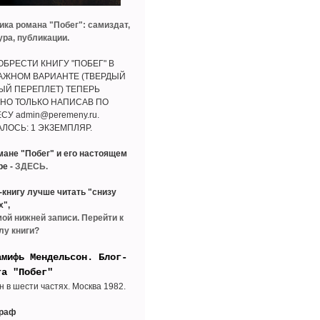
ика романа "Побег": самиздат,
ура, публикации.
БРЕСТИ КНИГУ "ПОБЕГ" В
АЖНОМ ВАРИАНТЕ (ТВЕРДЫЙ
ЫЙ ПЕРЕПЛЕТ) ТЕПЕРЬ
НО ТОЛЬКО НАПИСАВ ПО
СУ admin@peremeny.ru.
ЛОСЬ: 1 ЭКЗЕМПЛЯР.
мане "Побег" и его настоящем
ре -
ЗДЕСЬ.
-книгу лучше читать "снизу
х",
мой нижней записи. Перейти к
лу книги?
амифь Мендельсон. Блог-
га "Побег"
н в шести частях. Москва 1982.
граф