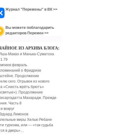
Журнал "Перемены" в ВК >>
Вы можете поблагодарить
редакторов Перемен >>
ЧАЙНОЕ ИЗ АРХИВА БЛОГА:
Яша-Макао и Манька-Суматоха
 1.79
мпиев февраль
споминаний о Фридрихе
штейне. Продолжение
елю сего. Отрывок из нового
а «Снюсть жрёть брютъ»
освятые»). Продолжение
исаргадатта Махарадж. Прежде
ния. Часть 8
 и вокруг
Эдуард Лимонов
лельные миры Хелью Ребане
ти туризма, или — «так судьба
тся в дверь»…