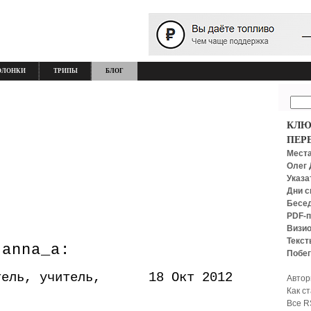
ОЛОНКИ
ТРИПЫ
БЛОГ
КЛЮ
ПЕР
Места
Олег 
Указа
Дни с
Бесед
PDF-п
Визио
Текст
 anna_a:
Побег
тель, учитель,
18 Окт 2012
Автор
Как с
Все R