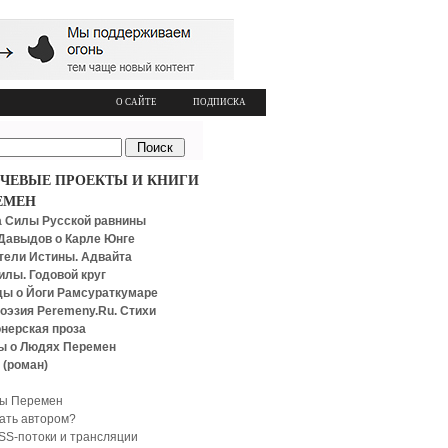
О САЙТЕ
ПОДПИСКА
ЧЕВЫЕ ПРОЕКТЫ И КНИГИ
ЕМЕН
 Силы Русской равнины
Давыдов о Карле Юнге
тели Истины. Адвайта
илы. Годовой круг
ы о Йоги Рамсураткумаре
оэзия Peremeny.Ru. Стихи
нерская проза
ы о Людях Перемен
 (роман)
ы Перемен
тать автором?
SS-потоки и трансляции