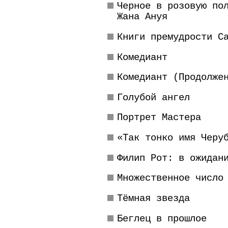
Черное в розовую по
Жана Ануя
Книги премудрости С
Комедиант
Комедиант (Продолже
Голубой ангел
Портрет Мастера
«Так тонко имя Черу
Филип Рот: в ожидан
Множественное число
Тёмная звезда
Беглец в прошлое