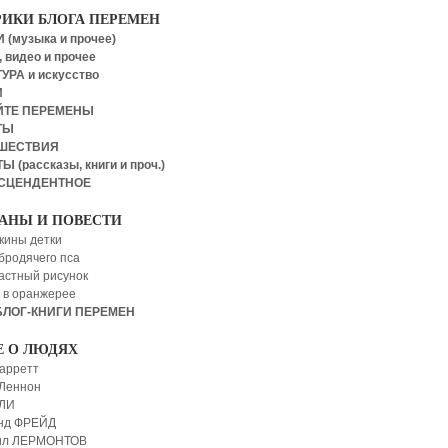
РИКИ БЛОГА ПЕРЕМЕН
 (музыка и прочее)
 видео и прочее
УРА и искусство
И
ЙТЕ ПЕРЕМЕНЫ
ТЫ
ШЕСТВИЯ
Ы (рассказы, книги и проч.)
СЦЕНДЕНТНОЕ
АНЫ И ПОВЕСТИ
кины детки
бродячего пса
астный рисунок
 в оранжерее
БЛОГ-КНИГИ ПЕРЕМЕН
Е О ЛЮДЯХ
арретт
Леннон
 ЛИ
нд ФРЕЙД
ил ЛЕРМОНТОВ