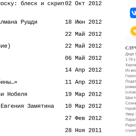
лоску: блеск и скрип
02 Окт 2012
алмана Рушди
18 Июн 2012
22 Май 2012
ние)
22 Май 2012
СЛУ
Дядя 
06 Май 2012
1.79 x
Харла
14 Апр 2012
Из во
Горен
бины…»
11 Апр 2012
Подат
роман
(«Алк
ии Нобеля
19 Мар 2012
Шри Н
Созна
 Евгения Замятина
10 Мар 2012
Герой
Умер 
27 Фев 2012
Парал
Радос
28 Ноя 2011
стучи