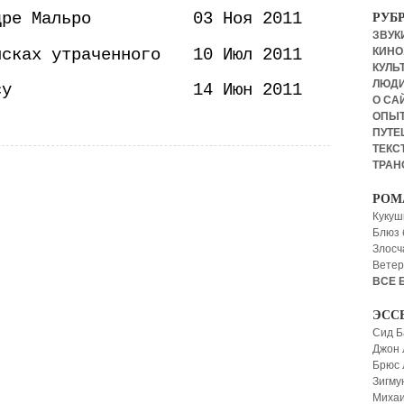
дре Мальро
03 Ноя 2011
РУБ
ЗВУКИ
исках утраченного
10 Июл 2011
КИНО,
КУЛЬТ
ЛЮД
су
14 Июн 2011
О СА
ОПЫ
ПУТЕ
ТЕКСТ
ТРАН
РОМ
Кукуш
Блюз 
Злосч
Ветер
ВСЕ 
ЭСС
Сид Б
Джон 
Брюс
Зигму
Миха