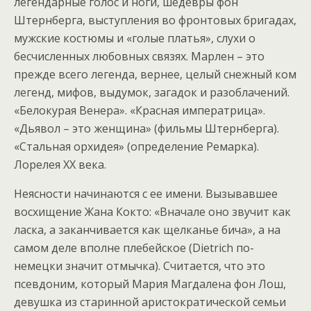
легендарные голос и ноги, шедевры фон
Штернберга, выступления во фронтовых бригадах,
мужские костюмы и «голые платья», слухи о
бесчисленных любовных связях. Марлен – это
прежде всего легенда, вернее, целый снежный ком
легенд, мифов, выдумок, загадок и разоблачений.
«Белокурая Венера». «Красная императрица».
«Дьявол – это женщина» (фильмы Штернберга).
«Стальная орхидея» (определение Ремарка).
Лорелея XX века.
Неясности начинаются с ее имени. Вызывавшее
восхищение Жана Кокто: «Вначале оно звучит как
ласка, а заканчивается как щелканье бича», а на
самом деле вполне плебейское (Dietrich по-
немецки значит отмычка). Считается, что это
псевдоним, который Мария Магдалена фон Лош,
девушка из старинной аристократической семьи