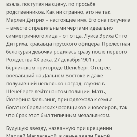
взяла, поступая на сцену, по просьбе
родственников. Как ни странно, это не так.
Марлен Дитрих – настоящее имя. Его она получила
– вместе с правильными чертами идеально
симметричного лица – от отца, Луиса Эриха Отто
Дитриха, красавца прусского офицера. Прелестная
белокурая девочка родилась сразу после первого
Рождества XX века, 27 декабря1901 г., в
берлинском пригороде Шенеберг. Отец ее,
воевавший на Дальнем Востоке и даже
получивший несколько наград, служил в
Шенеберге лейтенантом полиции. Мать,
Йозефина Фельзинг, принадлежала к семье
богатых берлинских часовщиков и ювелиров, так
что брак этот был типичным мезальянсом.
Будущую звезду, названную при крещении
Марией Магдаленой, в семье звали Леной.