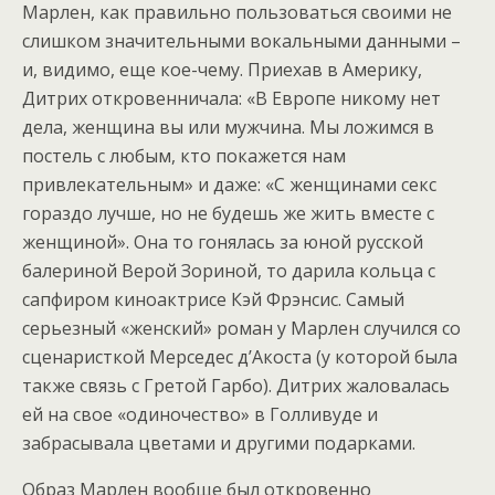
Марлен, как правильно пользоваться своими не
слишком значительными вокальными данными –
и, видимо, еще кое-чему. Приехав в Америку,
Дитрих откровенничала: «В Европе никому нет
дела, женщина вы или мужчина. Мы ложимся в
постель с любым, кто покажется нам
привлекательным» и даже: «С женщинами секс
гораздо лучше, но не будешь же жить вместе с
женщиной». Она то гонялась за юной русской
балериной Верой Зориной, то дарила кольца с
сапфиром киноактрисе Кэй Фрэнсис. Самый
серьезный «женский» роман у Марлен случился со
сценаристкой Мерседес д’Акоста (у которой была
также связь с Гретой Гарбо). Дитрих жаловалась
ей на свое «одиночество» в Голливуде и
забрасывала цветами и другими подарками.
Образ Марлен вообще был откровенно