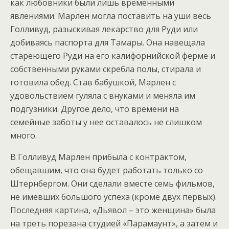
как любовники были лишь временными
явлениями. Марлен могла поставить на уши весь
Голливуд, разыскивая лекарство для Руди или
добиваясь паспорта для Тамары. Она навещала
стареющего Руди на его калифорнийской ферме и
собственными руками скребла полы, стирала и
готовила обед. Став бабушкой, Марлен с
удовольствием гуляла с внуками и меняла им
подгузники. Другое дело, что времени на
семейные заботы у нее оставалось не слишком
много.
В Голливуд Марлен прибыла с контрактом,
обещавшим, что она будет работать только со
Штернбергом. Они сделали вместе семь фильмов,
не имевших большого успеха (кроме двух первых).
Последняя картина, «Дьявол – это женщина» была
на треть порезана студией «Парамаунт», а затем и