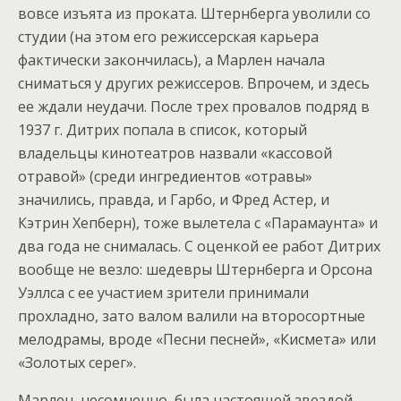
вовсе изъята из проката. Штернберга уволили со
студии (на этом его режиссерская карьера
фактически закончилась), а Марлен начала
сниматься у других режиссеров. Впрочем, и здесь
ее ждали неудачи. После трех провалов подряд в
1937 г. Дитрих попала в список, который
владельцы кинотеатров назвали «кассовой
отравой» (среди ингредиентов «отравы»
значились, правда, и Гарбо, и Фред Астер, и
Кэтрин Хепберн), тоже вылетела с «Парамаунта» и
два года не снималась. С оценкой ее работ Дитрих
вообще не везло: шедевры Штернберга и Орсона
Уэллса с ее участием зрители принимали
прохладно, зато валом валили на второсортные
мелодрамы, вроде «Песни песней», «Кисмета» или
«Золотых серег».
Марлен, несомненно, была настоящей звездой.