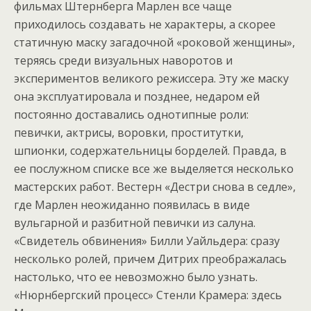
фильмах Штернберга Марлен все чаще
приходилось создавать не характеры, а скорее
статичную маску загадочной «роковой женщины»,
теряясь среди визуальных наворотов и
экспериментов великого режиссера. Эту же маску
она эксплуатировала и позднее, недаром ей
постоянно доставались однотипные роли:
певички, актрисы, воровки, проститутки,
шпионки, содержательницы борделей. Правда, в
ее послужном списке все же выделяется несколько
мастерских работ. Вестерн «Дестри снова в седле»,
где Марлен неожиданно появилась в виде
вульгарной и разбитной певички из салуна.
«Свидетель обвинения» Билли Уайльдера: сразу
несколько ролей, причем Дитрих преображалась
настолько, что ее невозможно было узнать.
«Нюрнбергский процесс» Стенли Крамера: здесь