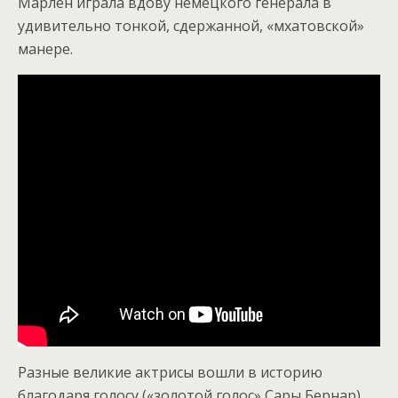
Марлен играла вдову немецкого генерала в
удивительно тонкой, сдержанной, «мхатовской»
манере.
Разные великие актрисы вошли в историю
благодаря голосу («золотой голос» Сары Бернар)