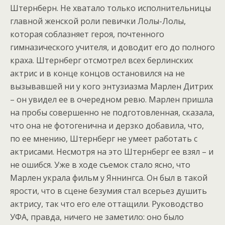
Штернберн. Не хватало только исполнительницы
главной женской роли певички Лолы-Лолы,
которая соблазняет героя, почтенного
гимназического учителя, и доводит его до полного
краха. Штернберг отсмотрел всех берлинских
актрис и в конце концов остановился на не
вызывавшей ни у кого энтузиазма Марлен Дитрих
– он увидел ее в очередном ревю. Марлен пришла
на пробы совершенно не подготовленная, сказала,
что она не фотогенична и дерзко добавила, что,
по ее мнению, Штернберг не умеет работать с
актрисами. Несмотря на это Штернберг ее взял – и
не ошибся. Уже в ходе съемок стало ясно, что
Марлен украла фильм у Яннингса. Он был в такой
ярости, что в сцене безумия стал всерьез душить
актрису, так что его еле оттащили. Руководство
УФА, правда, ничего не заметило: оно было