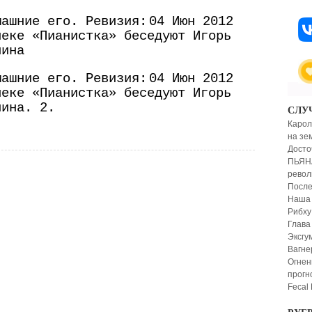
машние его. Ревизия:
04 Июн 2012
неке «Пианистка» беседуют Игорь
лина
машние его. Ревизия:
04 Июн 2012
неке «Пианистка» беседуют Игорь
лина. 2.
СЛУ
Карол
на зе
Досто
ПЬЯНА
рево
После
Наша
Рибху
Глава
Эксгу
Вагне
Огнен
прогн
Fecal