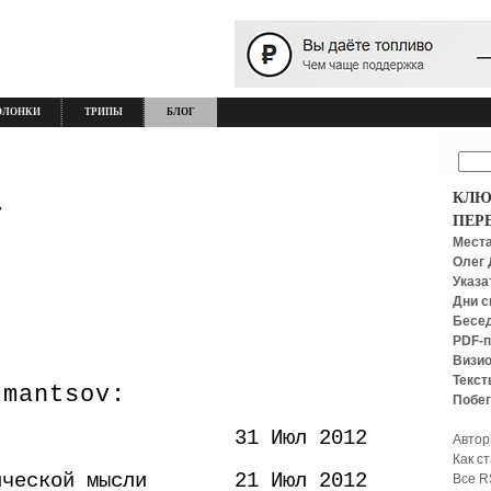
ОЛОНКИ
ТРИПЫ
БЛОГ
КЛЮ
v
ПЕР
Места
Олег 
Указа
Дни с
Бесед
PDF-п
Визио
Текст
 mantsov:
Побег
31 Июл 2012
Автор
Как с
ической мысли
21 Июл 2012
Все R