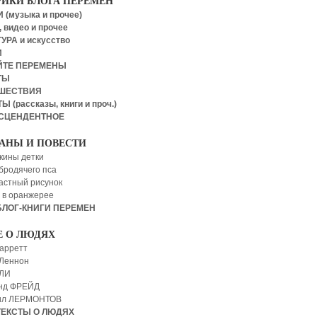
РИКИ БЛОГА ПЕРЕМЕН
 (музыка и прочее)
 видео и прочее
УРА и искусство
И
ЙТЕ ПЕРЕМЕНЫ
ТЫ
ШЕСТВИЯ
Ы (рассказы, книги и проч.)
СЦЕНДЕНТНОЕ
АНЫ И ПОВЕСТИ
кины детки
бродячего пса
астный рисунок
 в оранжерее
БЛОГ-КНИГИ ПЕРЕМЕН
Е О ЛЮДЯХ
арретт
Леннон
 ЛИ
нд ФРЕЙД
ил ЛЕРМОНТОВ
ТЕКСТЫ О ЛЮДЯХ