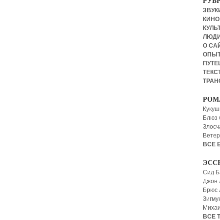
РУБ
ЗВУКИ
КИНО,
КУЛЬТ
ЛЮД
О СА
ОПЫ
ПУТЕ
ТЕКСТ
ТРАН
РОМ
Кукуш
Блюз 
Злосч
Ветер
ВСЕ 
ЭСС
Сид Б
Джон 
Брюс
Зигму
Миха
ВСЕ 