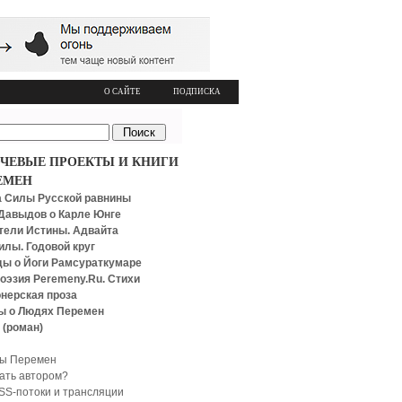
О САЙТЕ
ПОДПИСКА
ЧЕВЫЕ ПРОЕКТЫ И КНИГИ
ЕМЕН
 Силы Русской равнины
Давыдов о Карле Юнге
тели Истины. Адвайта
илы. Годовой круг
ы о Йоги Рамсураткумаре
оэзия Peremeny.Ru. Стихи
нерская проза
ы о Людях Перемен
 (роман)
ы Перемен
тать автором?
SS-потоки и трансляции