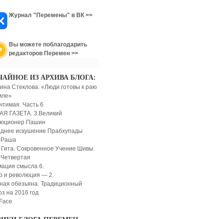
Журнал "Перемены" в ВК >>
Вы можете поблагодарить
редакторов Перемен >>
ЧАЙНОЕ ИЗ АРХИВА БЛОГА:
ина Стеклова: «Люди готовы к раю
мле»
чтимая. Часть 6
Я ГАЗЕТА. 3.Великий
люционер Пашин
днее искушение Прабхупады
 Раша
 Гита. Сокровенное Учение Шивы.
 Четвертая
мация смысла 6.
р и революция — 2.
ная обезьяна. Традиционный
оз на 2016 год
 Face