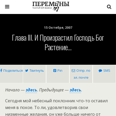
15 Октября, 2007
Глава III. И Произрастил Господь Бог
Растение…
Поделиться
Твитнуть
Pin
Отпр. по
SMS
эл. почте
Начало —
здесь
.
Предыдущее —
здесь
.
Сегодня мой небесный поклонник что-то оставил
меня в покое. То ли, удовлетворив свои
низменные желания, он уже больше ничего от