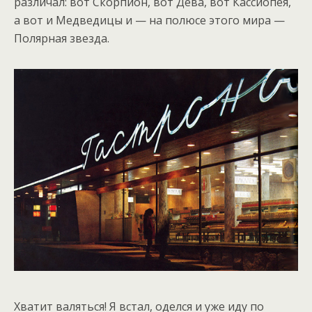
различал: вот Скорпион, вот Дева, вот Кассиопея,
а вот и Медведицы и — на полюсе этого мира —
Полярная звезда.
Хватит валяться! Я встал, оделся и уже иду по