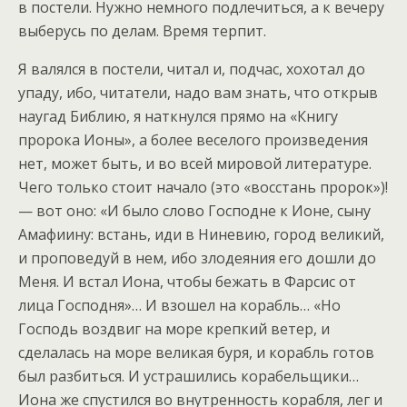
в постели. Нужно немного подлечиться, а к вечеру
выберусь по делам. Время терпит.
Я валялся в постели, читал и, подчас, хохотал до
упаду, ибо, читатели, надо вам знать, что открыв
наугад Библию, я наткнулся прямо на «Книгу
пророка Ионы», а более веселого произведения
нет, может быть, и во всей мировой литературе.
Чего только стоит начало (это «восстань пророк»)!
— вот оно: «И было слово Господне к Ионе, сыну
Амафиину: встань, иди в Ниневию, город великий,
и проповедуй в нем, ибо злодеяния его дошли до
Меня. И встал Иона, чтобы бежать в Фарсис от
лица Господня»… И взошел на корабль… «Но
Господь воздвиг на море крепкий ветер, и
сделалась на море великая буря, и корабль готов
был разбиться. И устрашились корабельщики…
Иона же спустился во внутренность корабля, лег и