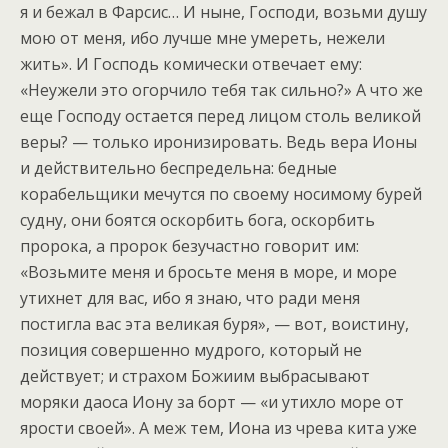
я и бежал в Фарсис… И ныне, Господи, возьми душу
мою от меня, ибо лучше мне умереть, нежели
жить». И Господь комически отвечает ему:
«Неужели это огорчило тебя так сильно?» А что же
еще Господу остается перед лицом столь великой
веры? — только иронизировать. Ведь вера Ионы
и действительно беспредельна: бедные
корабельщики мечутся по своему носимому бурей
судну, они боятся оскорбить бога, оскорбить
пророка, а пророк безучастно говорит им:
«Возьмите меня и бросьте меня в море, и море
утихнет для вас, ибо я знаю, что ради меня
постигла вас эта великая буря», — вот, воистину,
позиция совершенно мудрого, который не
действует; и страхом Божиим выбрасывают
моряки даоса Иону за борт — «и утихло море от
ярости своей». А меж тем, Иона из чрева кита уже