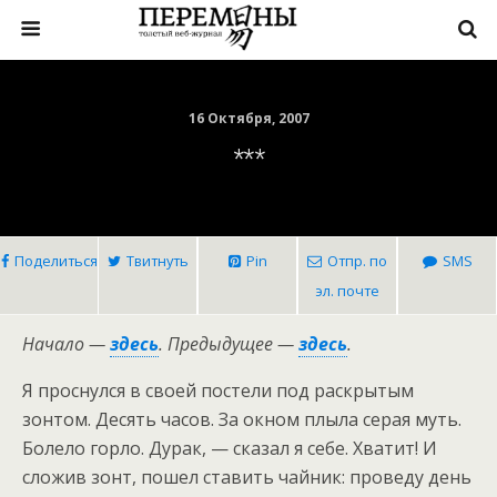
16 Октября, 2007
***
Поделиться
Твитнуть
Pin
Отпр. по
SMS
эл. почте
Начало —
здесь
.
Предыдущее —
здесь
.
Я проснулся в своей постели под раскрытым
зонтом. Десять часов. За окном плыла серая муть.
Болело горло. Дурак, — сказал я себе. Хватит! И
сложив зонт, пошел ставить чайник: проведу день