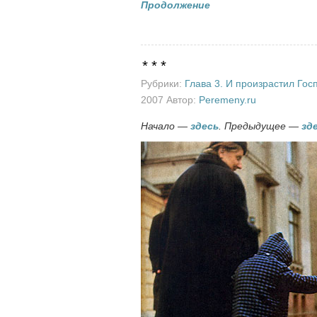
Продолжение
***
Рубрики:
Глава 3. И произрастил Госп
2007 Автор:
Peremeny.ru
Начало —
здесь
.
Предыдущее —
зд