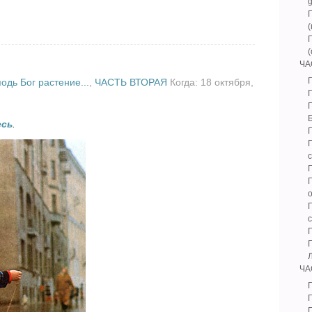
ЧА
Г
одь Бог растение...
,
ЧАСТЬ ВТОРАЯ
Когда: 18 октября,
есь
.
Г
ЧА