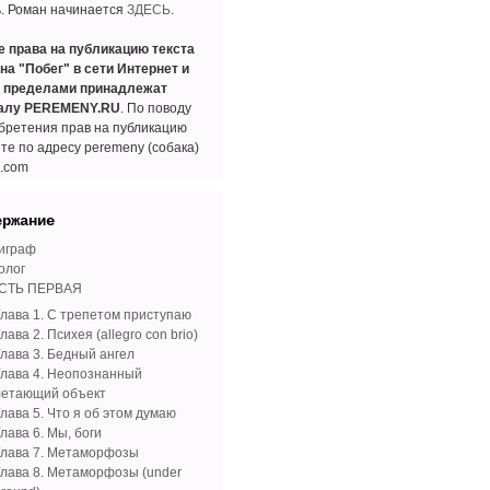
ь. Роман начинается
ЗДЕСЬ
.
е права на публикацию текста
на "Побег" в сети Интернет и
е пределами принадлежат
алу PEREMENY.RU
. По поводу
бретения прав на публикацию
те по адресу peremeny (собака)
l.com
ержание
играф
олог
СТЬ ПЕРВАЯ
Глава 1. С трепетом приступаю
лава 2. Психея (allegro con brio)
Глава 3. Бедный ангел
Глава 4. Неопознанный
летающий объект
лава 5. Что я об этом думаю
лава 6. Мы, боги
Глава 7. Метаморфозы
Глава 8. Метаморфозы (under