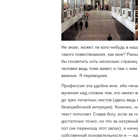
Не знаю, может ли кого-нибудь в на
такого повествования, как мое? Рань
бы посвятить хоть несколько страниц
человек ведь тоже живет, и там с ни
важные. Я переводчик.
Профессия эта удобна мне, ибо печат
мучения над словом тем, кто имеет вк
до трех печатных листов (здесь ведь 
безошибочной интуиции). Конечно, н
текст поползет. Слава богу, если за 
достаточно точно; но что за натужный
пот (не переношу этот запах), я начну
собственной основательности и — ка