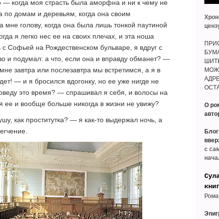
о — когда моя страсть была аморфна и ни к чему не
а по домам и деревьям, когда она своим
Хрон
 мне голову, когда она была лишь тонкой паутиной
ценз
гда я легко нес ее на своих плечах, и эта ноша
ПРИО
 с Софьей на Рождественском бульваре, я вдруг с
БУМ
о и подумал: а что, если она и вправду обманет? —
ШИТ
 мне завтра или послезавтра мы встретимся, а я в
МОЖ
АДРЕ
дет! — и я бросился вдогонку, но ее уже нигде не
ОСТА
роведу это время? — спрашивал я себя, и волосы на
я ее и вообще больше никогда в жизни не увижу?
О ро
авто
шу, как проститутка? — я как-то выдержал ночь, а
егчение.
Блог
ввер
с са
нача
Сул
кни
Рома
Эпи