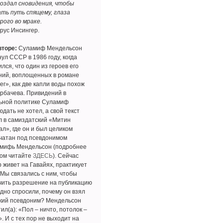
создал сновидения, чтобы
ать путь спящему, глаза
рого во мраке.
рус Инсингер.
вторе:
Суламиф Мендельсон
ул СССР в 1986 году, когда
лся, что один из героев его
ний, воплощенных в романе
ег», как две капли воды похож
орбачева. Привидений в
ьной политике Суламиф
дать не хотел, а свой текст
л в самиздатский «Митин
ал», где он и был целиком
чатан под псевдонимом
мифь Мендельсон (подробнее
том читайте
ЗДЕСЬ
). Сейчас
р живет на Гавайях, практикует
 Мы связались с ним, чтобы
чить разрешение на публикацию
одно спросили, почему он взял
кий псевдоним? Мендельсон
ил(а): «Пол – ничто, потолок –
. И с тех пор не выходит на