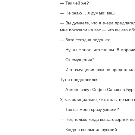
— Так чей же?
— Не знаю… я думаю: ваш.
— Вы думаете, что я вчера предлагал
мне показали на вас — что вы его о
— Зато сегодня подошел.
— Ну, я не знал, что это вы. Я моро
— От смущения?
— И от смущения вам не представи
Тут я представился.
— А меня зовут Софья Савишна Бурс
У, как официально, читатель, но мне 
— Так вы меня сразу узнали?
— Нет, только когда вы заговорили 
— Когда я вспомнил русский…