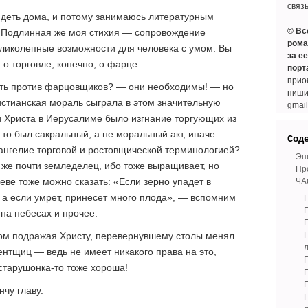
связ
сидеть дома, и потому занимаюсь литературным
© Вс
. Подлинная же моя стихия — сопровождение
рома
еликолепные возможности для человека с умом. Вы
за е
 о торговле, конечно, о фарце.
порт
прио
меть против фарцовщиков? — они необходимы! — но
пиши
истианская мораль сыграла в этом значительную
gmai
 Христа в Иерусалиме было изгнание торгующих из
 то был сакральный, а не моральный акт, иначе —
Сод
ангелие торговой и ростовщической терминологией?
Эп
 же почти земледелец, ибо тоже выращивает, но
Пр
осеве тоже можно сказать: «Если зерно упадет в
ЧА
, а если умрет, принесет много плода», — вспомним
Г
 на небесах и прочее.
ром подражая Христу, перевернувшему столы менял
центщиц — ведь не имеет никакого права на это,
Г
 старушонка-то тоже хороша!
Г
нчу главу.