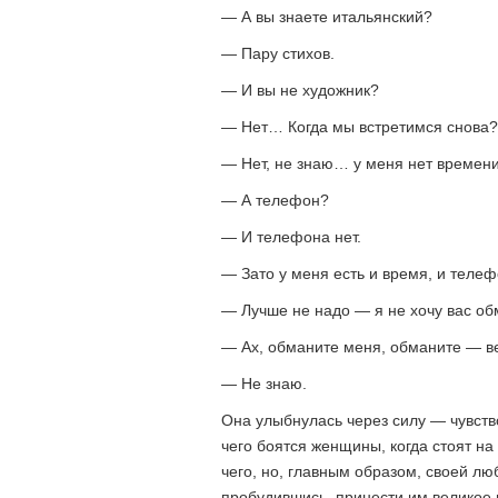
— А вы знаете итальянский?
— Пару стихов.
— И вы не художник?
— Нет… Когда мы встретимся снова? 
— Нет, не знаю… у меня нет време
— А телефон?
— И телефона нет.
— Зато у меня есть и время, и телеф
— Лучше не надо — я не хочу вас об
— Ах, обманите меня, обманите — ве
— Не знаю.
Она улыбнулась через силу — чувство
чего боятся женщины, когда стоят на
чего, но, главным образом, своей лю
пробудившись, принести им великое 