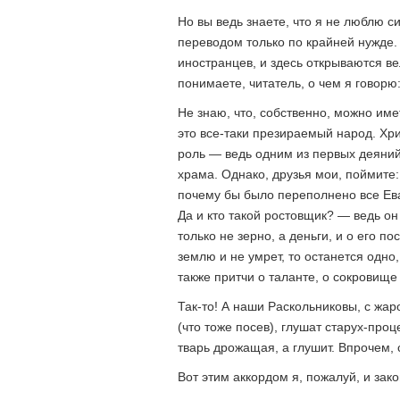
Но вы ведь знаете, что я не люблю 
переводом только по крайней нужде
иностранцев, и здесь открываются в
понимаете, читатель, о чем я говорю:
Не знаю, что, собственно, можно и
это все-таки презираемый народ. Хр
роль — ведь одним из первых деяний
храма. Однако, друзья мои, поймите:
почему бы было переполнено все Ев
Да и кто такой ростовщик? — ведь он
только не зерно, а деньги, и о его п
землю и не умрет, то останется одно
также притчи о таланте, о сокровище
Так-то! А наши Раскольниковы, с жа
(что тоже посев), глушат старух-про
тварь дрожащая, а глушит. Впрочем,
Вот этим аккордом я, пожалуй, и зако