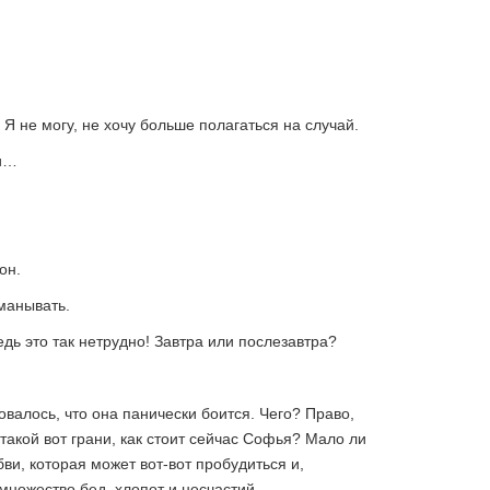
Я не могу, не хочу больше полагаться на случай.
ни…
он.
манывать.
дь это так нетрудно! Завтра или послезавтра?
валось, что она панически боится. Чего? Право,
 такой вот грани, как стоит сейчас Софья? Мало ли
бви, которая может вот-вот пробудиться и,
множество бед, хлопот и несчастий.