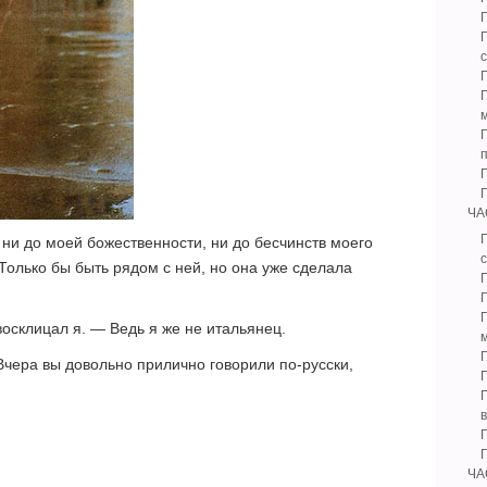
Г
Г
Г
ЧА
Г
 ни до моей божественности, ни до бесчинств моего
с
Только бы быть рядом с ней, но она уже сделала
осклицал я. — Ведь я же не итальянец.
Вчера вы довольно прилично говорили по-русски,
Г
Г
ЧА