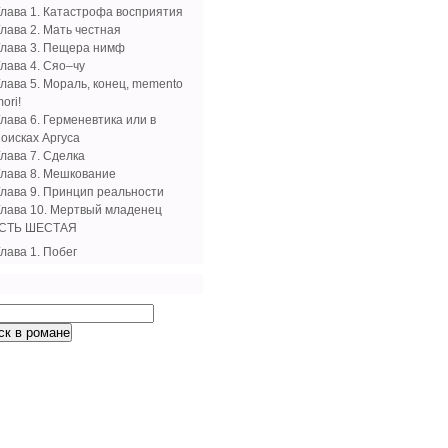
Глава 1. Катастрофа восприятия
Глава 2. Мать честная
Глава 3. Пещера нимф
Глава 4. Сяо–чу
Глава 5. Мораль, конец, memento
ori!
лава 6. Герменевтика или в
поисках Аргуса
Глава 7. Сделка
Глава 8. Мешкование
Глава 9. Принцип реальности
Глава 10. Мертвый младенец
СТЬ ШЕСТАЯ
лава 1. Побег