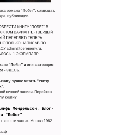
ика романа "Побег": самиздат,
ура, публикации.
БРЕСТИ КНИГУ "ПОБЕГ" В
АЖНОМ ВАРИАНТЕ (ТВЕРДЫЙ
ЫЙ ПЕРЕПЛЕТ) ТЕПЕРЬ
НО ТОЛЬКО НАПИСАВ ПО
СУ admin@peremeny.ru.
ЛОСЬ: 1 ЭКЗЕМПЛЯР.
мане "Побег" и его настоящем
ре -
ЗДЕСЬ.
-книгу лучше читать "снизу
х",
мой нижней записи. Перейти к
лу книги?
амифь Мендельсон. Блог-
га "Побег"
н в шести частях. Москва 1982.
граф