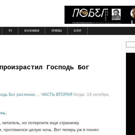
TV
КОЛОНКИ
ТРИПЫ
БЛОГ
произрастил Господь Бог
одь Бог растение...
,
ЧАСТЬ ВТОРАЯ
Когда: 19 октября,
есь
.
 читатель, но потерпите еще страничку.
я, протомился целую ночь. Вот теперь уж я понял