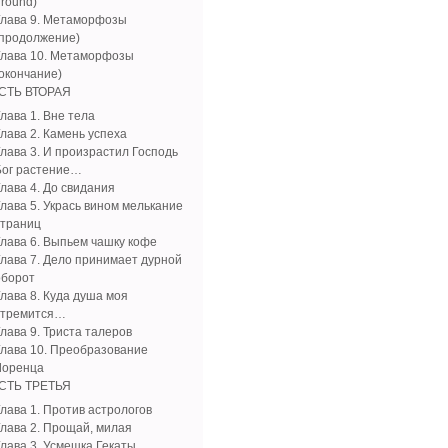
ground)
Глава 9. Метаморфозы
(продолжение)
Глава 10. Метаморфозы
(окончание)
СТЬ ВТОРАЯ
лава 1. Вне тела
Глава 2. Камень успеха
Глава 3. И произрастил Господь
Бог растение…
Глава 4. До свидания
Глава 5. Укрась вином мелькание
страниц
Глава 6. Выпьем чашку кофе
Глава 7. Дело принимает дурной
оборот
Глава 8. Куда душа моя
стремится…
лава 9. Триста талеров
Глава 10. Преобразование
Лоренца
СТЬ ТРЕТЬЯ
Глава 1. Против астрологов
Глава 2. Прощай, милая
Глава 3. Усмешка Гекаты