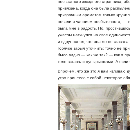
несчастного звездного странника, иб
привязана, когда она была распылен
призрачным ароматом только кружила
печали и чаянием несбыточного, — то
была мне в радость. Но, простившись
ужасом наткнулся на свое одиночеств
и вдруг понял, что она же не сказала
горячке забыл уточнить: точно не при
было видно — как же так? — как я п
теле вставали пупырышками. А если 
Впрочем, что же это я вам изливаю ду
утро принесло с собой некоторое обл