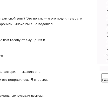
 вам свой зонт? Это не так — я его поднял вчера, и
боронили. Иначе бы я не подошел…
m
Г
чил вам голову от смущения и…
ЧА
лся…
Г
апастори, — сказала она.
и это понравилось. Я спросил:
нормальным русским языком.