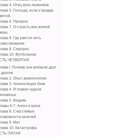
Глава 4. Отец всех лыжников
лава 5. Господа, если к правде
святой…
Глава 6. Проказа
лава 7. О страсть вне всякой
меры
лава 8. Где рвется нить
повествования
Глава 9. Сюрприз
Глава 10. Футбольная
СТЬ ЧЕТВЕРТАЯ
лава I. Почему они воевали друг
 другом
Глава 2. Опыт демонологии
Глава 3. Аннигиляция Лики
Глава 4. Я помню чудное
мгновенье
Глава 5. Ведьма
лавы 6-7. Ангел и кукла
Глава 8. Счастливые
возможности качелей
лава 9. Мат
Глава 10. Катастрофа
СТЬ ПЯТАЯ