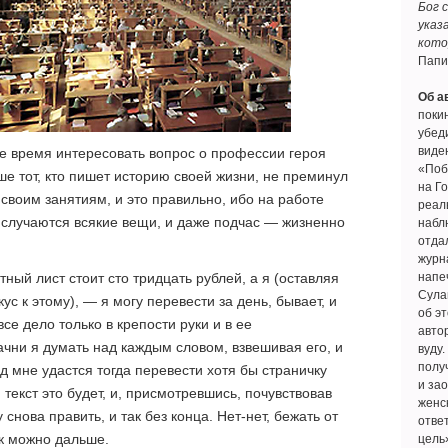
Бог 
указ
кото
Папи
Об а
покин
убеди
виде
ше время интересовать вопрос о профессии героя
«Поб
ше тот, кто пишет историю своей жизни, не преминул
на Г
 своим занятиям, и это правильно, ибо на работе
реал
м случаются всякие вещи, и даже подчас — жизненно
наблю
отда
журн
ный лист стоит сто тридцать рублей, а я (оставляя
напе
Сула
ус к этому), — я могу перевести за день, бывает, и
об э
все дело только в крепости руки и в ее
авто
ачни я думать над каждым словом, взвешивая его, и
вуду.
полу
год мне удастся тогда перевести хотя бы страничку
и за
 текст это будет, и, присмотревшись, почувствовав
женс
 снова править, и так без конца. Нет-нет, бежать от
ответ
к можно дальше.
цель»