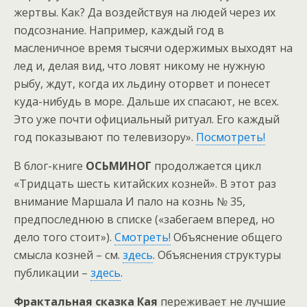
жертвы. Как? Да воздействуя на людей через их
подсознание. Например, каждый год в
масленичное время тысячи одержимых выходят на
лед и, делая вид, что ловят никому не нужную
рыбу, ждут, когда их льдину оторвет и понесет
куда-нибудь в море. Дальше их спасают, не всех.
Это уже почти официальный ритуал. Его каждый
год показывают по телевизору».
Посмотреть!
В блог-книге
ОСЬМИНОГ
продолжается цикл
«Тридцать шесть китайских козней». В этот раз
внимание Маршала И пало на кознь № 35,
предпоследнюю в списке («забегаем вперед, но
дело того стоит»).
Смотреть!
Объяснение общего
смысла козней – см.
здесь
. Объяснения структуры
публикации –
здесь
.
Фрактальная сказка Кая
переживает не лучшие