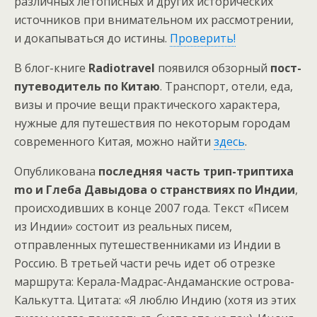
различных летописных и других исторических
источников при внимательном их рассмотрении,
и докапываться до истины.
Проверить!
В блог-книге
Radiotravel
появился обзорный
пост-
путеводитель по Китаю
. Транспорт, отели, еда,
визы и прочие вещи практического характера,
нужные для путешествия по некоторым городам
современного Китая, можно найти
здесь
.
Опубликована
последняя часть трип-триптиха
mo и Глеба Давыдова о странствиях по Индии
,
происходивших в конце 2007 года. Текст «Писем
из Индии» состоит из реальных писем,
отправленных путешественниками из Индии в
Россию. В третьей части речь идет об отрезке
маршрута: Керала-Мадрас-Андаманские острова-
Калькутта. Цитата: «Я люблю Индию (хотя из этих