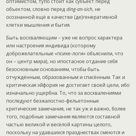
оптимистом, тупо стоит как субъект перед
объектом, словно перед
ding-an-sich
, не
осознанной ещё в качестве (де)генеративной
клетки мышления и бытия.
Быть восхваляющим – уже не вопрос характера
или настроения индивида (которому
доброжелательные «психе-логи» объяснили, что
он – центр мира), но ипостасное отдание себя
безосновным основаниям, чтобы быть
отчуждённым, образованным и спасённым. Так и
критическая эйфория не достигает своей цели, ибо
изначально ущербна. То, что за восхвалениями
последуют безжалостно-фельетонные
критические замечания, не так уж и важно, более
того, подобные замечания являются составной
частью великой и весёлой картины целого,
поскольку на удавшихся празднествах смеются и