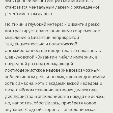
«Внутренней Византии» русский мыслитель
становится ментальным лакеем с разъедаемой
ресентиментом душою.
Но тихий и глубокий интерес к Византии резко
контрастирует с заполонившими современное
мышление о Византии неприкрытой
тенденциозностью и политической
ангажированностью вроде тех, что показаны в
шевкуновской «Византии: гибели империи», в
очередной раз подтверждающей
постмодернистское недоверие всевозможным
«объективным реальностям», проповедываемым
хоть с амвона, хоть с академической кафедры. В
византийском сознании античная диалектика
дионисийства и апполонийства никуда не делась,
но, напротив, обострилось, приобретя новое
звучание. С одной стороны – апполоническая