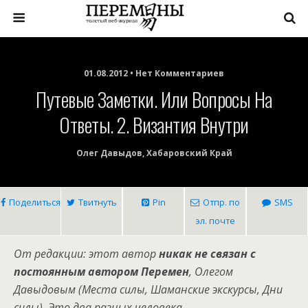
01.08.2012 • Нет Комментариев
Путевые Заметки. Или Вопросы На
Ответы. 2. Византия Внутри
Олег Давыдов, Хабаровский Край
Поделиться
Твитнуть
Pin
Отпр. по
SMS
эл. почте
От редакции: этот автор
никак не связан с
постоянным автором Перемен
, Олегом
Давыдовым (Места силы, Шаманские экскурсы, Дни
силы). Это два разных человека.