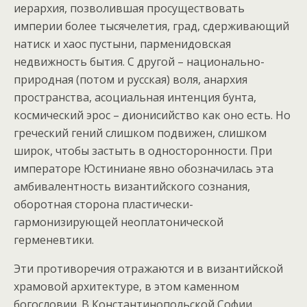
иерархия, позволившая просуществовать
империи более тысячелетия, град, сдерживающий
натиск и хаос пустыни, парменидовская
недвижность бытия. С другой – национально-
природная (потом и русская) воля, анархия
пространства, асоциальная интенция бунта,
космический эрос – дионисийство как оно есть. Но
греческий гений слишком подвижен, слишком
широк, чтобы застыть в односторонности. При
императоре Юстиниане явно обозначилась эта
амбивалентность византийского сознания,
оборотная сторона пластически-
гармонизирующей неоплатонической
герменевтики.
Эти противоречия отражаются и в византийской
храмовой архитектуре, в этом каменном
богословии. В Константинопольской Софии,