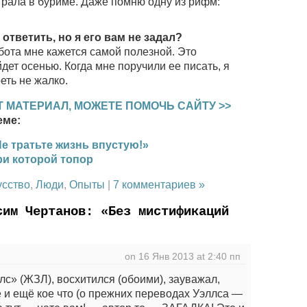
 играла в буриме. Даже помню одну из рифм:
ответить, но я его вам не задал?
абота мне кажется самой полезной. Это
ет осенью. Когда мне поручили ее писать, я
еть не жалко.
 МАТЕРИАЛ, МОЖЕТЕ ПОМОЧЬ САЙТУ >>
еме:
е тратьте жизнь впустую!»
и которой топор
усство
,
Люди
,
Опыты
|
7 комментариев »
сим Чертанов: «Без мистификаций
on 16 Янв 2013 at 2:40 пп
лс» (ЖЗЛ), восхитился (обоими), зауважал,
 и ещё кое что (о прежних переводах Уэллса —