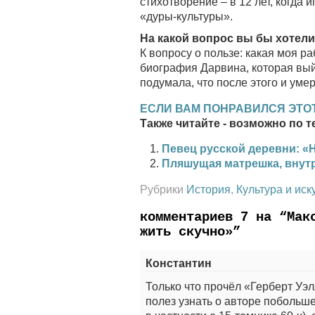
стихотворение – в 12 лет, когда
«дуры-культуры».
На какой вопрос вы бы хотели 
К вопросу о пользе: какая моя р
биография Дарвина, которая выйд
подумала, что после этого и умер
ЕСЛИ ВАМ ПОНРАВИЛСЯ ЭТОТ
Также читайте - возможно по т
Певец русской деревни: «Н
Пляшущая матрешка, внутр
Рубрики
История
,
Культура и иск
комментариев 7 на “Мак
жить скучно»”
Константин
Только что прочёл «Герберт Уэл
полез узнать о авторе побольше