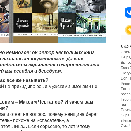
СЛУ
О чем
о немногое: он автор нескольких книг,
Не ря
 назвать «нашумевшими». Да еще,
Вынос
псевдонимом скрывается очаровательная
База 
й мы сегодня и беседуем.
Эксгу
Don H
вас все же называть?
Риши.
ой не прикидываюсь и мужскими именами не
Естес
распо
Георг
доним – Максим Чертанов? И зачем вам
год.
ним?
Почем
ли ответ на вопрос, почему женщина берет
Обращ
тель» похоже на «спасатель», а
silens
Сука!
тельница». Если серьезно, то лет 9 тому