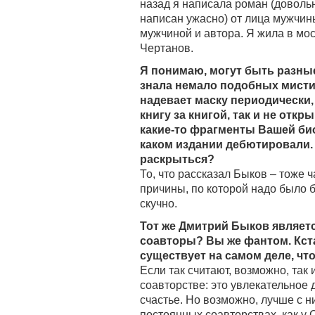
назад я написала роман (доволь
написан ужасно) от лица мужчин
мужчиной и автора. Я жила в мо
Чертанов.
Я понимаю, могут быть разны
знала немало подобных мистиф
надевает маску периодически,
книгу за книгой, так и не отк
какие-то фрагменты Вашей био
каком издании дебютировали. 
раскрыться?
То, что рассказал Быков – тоже 
причины, по которой надо было 
скучно.
Тот же Дмитрий Быков являет
соавторы? Вы же фантом. Кста
существует на самом деле, ч
Если так считают, возможно, та
соавторстве: это увлекательное д
счастье. Но возможно, лучше с н
постоянных соавторствах, как у 