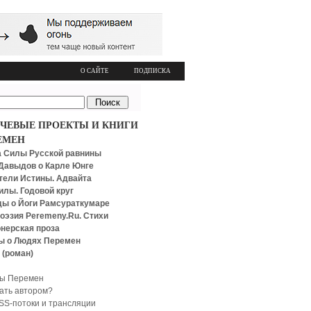
О САЙТЕ
ПОДПИСКА
ЧЕВЫЕ ПРОЕКТЫ И КНИГИ
ЕМЕН
 Силы Русской равнины
Давыдов о Карле Юнге
тели Истины. Адвайта
илы. Годовой круг
ы о Йоги Рамсураткумаре
оэзия Peremeny.Ru. Стихи
нерская проза
ы о Людях Перемен
 (роман)
ы Перемен
тать автором?
SS-потоки и трансляции