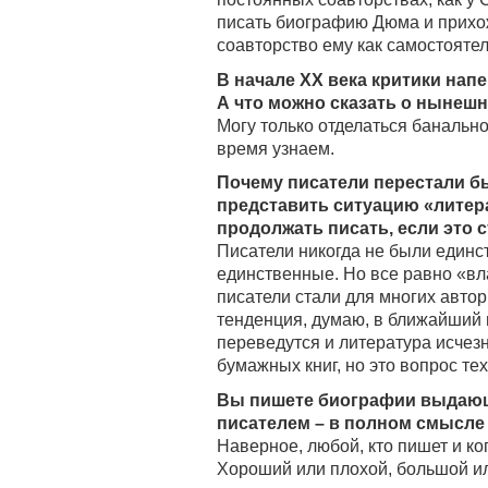
писать биографию Дюма и прихож
соавторство ему как самостояте
В начале ХХ века критики нап
А что можно сказать о нынеш
Могу только отделаться банальн
время узнаем.
Почему писатели перестали б
представить ситуацию «литера
продолжать писать, если это 
Писатели никогда не были единс
единственные. Но все равно «вл
писатели стали для многих автор
тенденция, думаю, в ближайший г
переведутся и литература исчезн
бумажных книг, но это вопрос те
Вы пишете биографии выдающи
писателем – в полном смысле 
Наверное, любой, кто пишет и к
Хороший или плохой, большой ил