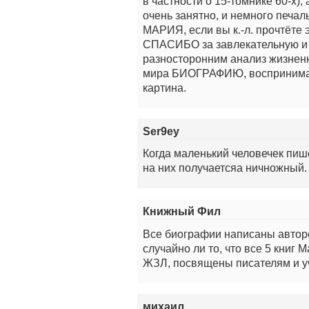
в частности о 15-томнике 60-х),
очень занятно, и немного печал
МАРИЯ, если вы к.-л. прочтёте
СПАСИБО за завлекательную и о
разносторонним анализ жизненн
мира БИОГРАФИЮ, воспринимае
картина.
Ser9ey
Когда маленький человечек пише
на них получаетсяа ничножный.
Книжный Фил
Все биографии написаны авторо
случайно ли то, что все 5 книг
ЖЗЛ, посвящены писателям и у
михаил