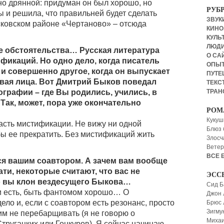
но дрянной: придуман он был хорошо, но
РУБ
ы и решила, что правильней будет сделать
ЗВУКИ
сковском районе «Чертаново» – отсюда
КИНО,
КУЛЬТ
ЛЮД
е обстоятельства… Русская литература
О СА
икаций. Но одно дело, когда писатель
ОПЫ
 и совершенно другое, когда он выпускает
ПУТЕ
рывая лица. Вот Дмитрий Быков поведал
ТЕКСТ
графии – где Вы родились, учились, в
ТРАН
Так, может, пора уже окончательно
РОМ
Кукуш
часть мистификации. Не вижу ни одной
Блюз 
бы ее прекратить. Без мистификаций жить
Злосч
Ветер
ВСЕ 
ся вашим соавтором. А зачем вам вообще
ти, некоторые считают, что вас не
ЭСС
то вы клон вездесущего Быкова…
Сид Б
к и есть, быть фантомом хорошо… О
Джон 
ело и, если с соавтором есть резонанс, просто
Брюс
Зигму
им не перебарщивать (я не говорю о
Миха
Стругацких или Гонкуров). Я сейчас начинаю