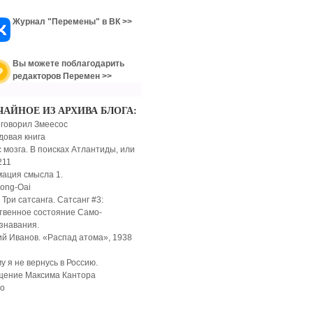
Журнал "Перемены" в ВК >>
Вы можете поблагодарить
редакторов Перемен >>
ЧАЙНОЕ ИЗ АРХИВА БЛОГА:
 говорил Змеесос
довая книга
 мозга. В поисках Атлантиды, или
211
мация смысла 1.
ong-Oai
 Три сатсанга. Сатсанг #3:
твенное состояние Само-
знавания.
ий Иванов. «Распад атома», 1938
у я не вернусь в Россию.
ение Максима Кантора
io