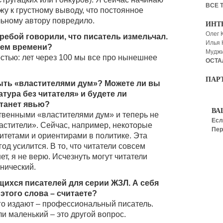
ВСЕ 
у к грустному выводу, что постоянное
льному автору повредило.
ИНТ
Олег 
еребой говорили, что писатель измельчал.
Илья
нем времени?
Мудж
остью: лет через 100 мы все про нынешнее
ОСТА
ПАР
ыть «властителями дум»? Можете ли вы
тура без читателя» и будете ли
станет явью?
ВА
твенными «властителями дум» и теперь не
Есл
астители». Сейчас, например, некоторые
Пер
итетами и ориентирами в политике. Эта
од усилится. В то, что читатели совсем
ет, я не верю. Исчезнуть могут читатели
хнический.
хся писателей для серии ЖЗЛ. А себя
этого слова – считаете?
ого издают – профессиональный писатель.
и маленький – это другой вопрос.