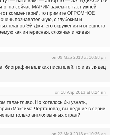
 а тут — нате вам! — автор то — ЗАГАДКА! Это и
ьно, но сейчас МАРИИ зачем-то так нужней.
 этот комментарий, то примите ОГРОМНОЕ
чень познавательную, с глубоким и
ых планов Эй Джи, его окружения и внешнего
мую как интересная, сложная и живая
on 09 Мар 2013 at 10:58 дп
т биографии великих писателей, то и взглядец
on 18 Апр 2013 at 8:24 пп
м талантливо. Но хотелось бы узнать,
 Марии (Максима Чертанова), вышедшие в серии
ченым только англоязычных стран?
on 22 Май 2013 at 10:36 дп