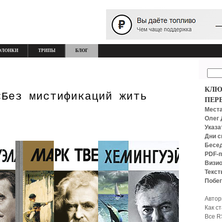
ОЛОНКИ
ТРИПЫ
БЛОГ
КЛЮ
«Без мистификаций жить
ПЕР
Места
Олег 
Указа
Дни с
Бесед
PDF-п
Визио
Текст
Побег
Автор
Как с
Все R