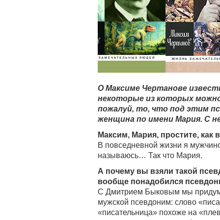
О Максиме Чертанове известн
некоторые из которых можно
пожалуй, то, что под этим 
женщина по имени Мария. С не
Максим, Мария, простите, как 
В повседневной жизни я мужчин
называюсь… Так что Мария.
А почему вы взяли такой псев
вообще понадобился псевдо
С Дмитрием Быковым мы придума
мужской псевдоним: слово «писа
«писательница» похоже на «плева