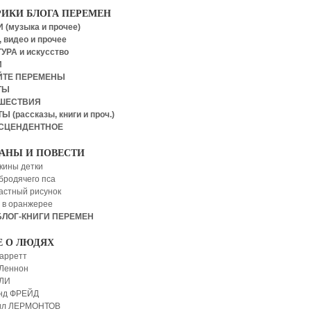
РИКИ БЛОГА ПЕРЕМЕН
 (музыка и прочее)
 видео и прочее
УРА и искусство
И
ЙТЕ ПЕРЕМЕНЫ
ТЫ
ШЕСТВИЯ
Ы (рассказы, книги и проч.)
СЦЕНДЕНТНОЕ
АНЫ И ПОВЕСТИ
кины детки
бродячего пса
астный рисунок
 в оранжерее
БЛОГ-КНИГИ ПЕРЕМЕН
Е О ЛЮДЯХ
арретт
Леннон
 ЛИ
нд ФРЕЙД
ил ЛЕРМОНТОВ