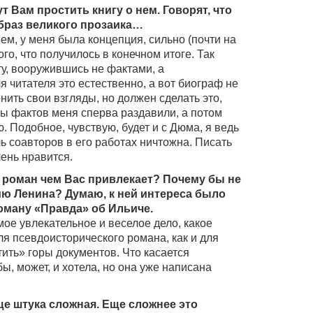
 Вам простить книгу о нем. Говорят, что
образ великого прозаика…
ем, у меня была концепция, сильно (почти на
го, что получилось в конечном итоге. Так
ту, вооружившись не фактами, а
 читателя это естественно, а вот биограф не
нить свои взгляды, но должен сделать это,
ры фактов меня сперва раздавили, а потом
 Подобное, чувствую, будет и с Дюма, я ведь
ль соавторов в его работах ничтожна. Писать
чень нравится.
 роман чем Вас привлекает? Почему бы не
ю Ленина? Думаю, к ней интереса было
оману «Правда» об Ильиче.
ое увлекательное и веселое дело, какое
ля псевдоисторического романа, как и для
ить» горы документов. Что касается
ы, может, и хотела, но она уже написана
е штука сложная. Еще сложнее это