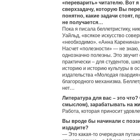
«переварить» читателю. Вот я
сверхзадачу, которую Вы перед
понятно, какие задачи стоят,
не получается…
Пока я писала беллетристику, ник
Уайльд, «всякое искусство сове
«необходимо». «Анна Каренина» 
Насчет «полезности» — не знаю,
однозначно полезны. Это звучит с
практически – для студентов, шк
историю и историю культуры в ос
издательства «Молодая гвардия»,
благородного механизма. Беллетр
нет…
Литература для вас – это что?
смыслом), зарабатывать на ж
Работа, которая приносит удовле
Вы вроде бы начинали с поэзи
издадите?
— Это какая-то очередная путани