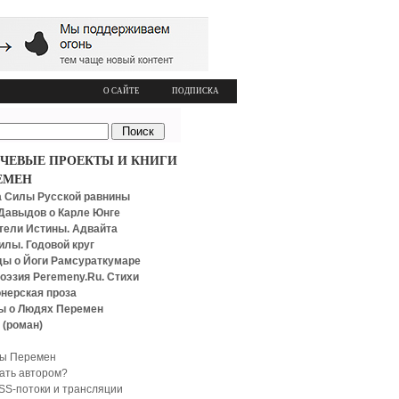
О САЙТЕ
ПОДПИСКА
ЧЕВЫЕ ПРОЕКТЫ И КНИГИ
ЕМЕН
 Силы Русской равнины
Давыдов о Карле Юнге
тели Истины. Адвайта
илы. Годовой круг
ы о Йоги Рамсураткумаре
оэзия Peremeny.Ru. Стихи
нерская проза
ы о Людях Перемен
 (роман)
ы Перемен
тать автором?
SS-потоки и трансляции