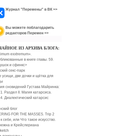
Журнал "Перемены" в ВК >>
Вы можете поблагодарить
редакторов Перемен >>
ЧАЙНОЕ ИЗ АРХИВА БЛОГА:
imum exxtremum».
бликованные в книге главы. 59.
ушок и сфинкс>
ский секс-парк
 усищи, две дочки и щётка для
ды
ия сновидений Густава Майринка:
1. Раздел II. Магия катарсиса.
 4. Диалектический катарсис
ский блог
RING FOR THE MASSES. Trip 2
к себе, или Что такое искусство.
нежна и Крейслериана
sketch