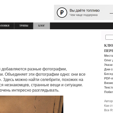
ОЛОНКИ
ТРИПЫ
БЛОГ
КЛЮ
ПЕР
Места
Олег 
Указа
ый добавляются разные фотографии,
Дни с
Бесед
. Объединяет эти фотографии одно: они все
PDF-п
. Здесь можно найти селебрити, похожих на
Визио
ся незнакомцев, странные вещи и ситуации.
Текст
 очень интересно разглядывать.
Побег
Автор
Как с
Все R