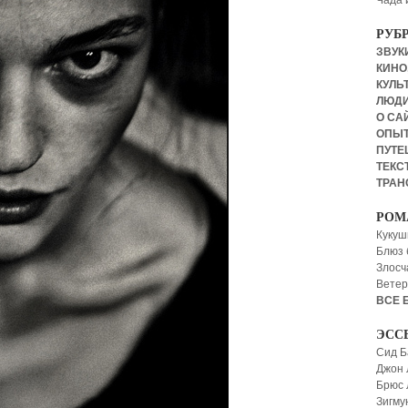
Чада 
РУБ
ЗВУКИ
КИНО,
КУЛЬТ
ЛЮД
О СА
ОПЫ
ПУТЕ
ТЕКСТ
ТРАН
РОМ
Кукуш
Блюз 
Злосч
Ветер
ВСЕ 
ЭСС
Сид Б
Джон 
Брюс
Зигму