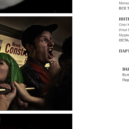
Миха
ВСЕ 
ИНТ
Олег 
Илья
Мудж
ОСТА
ПАР
ВА
Есл
Пер