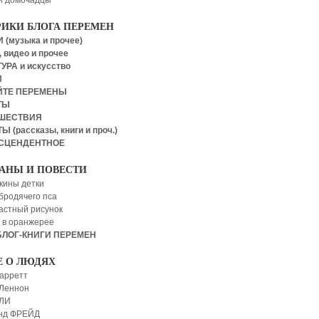
и домочадцы
РИКИ БЛОГА ПЕРЕМЕН
 (музыка и прочее)
 видео и прочее
УРА и искусство
И
ЙТЕ ПЕРЕМЕНЫ
ТЫ
ШЕСТВИЯ
Ы (рассказы, книги и проч.)
СЦЕНДЕНТНОЕ
АНЫ И ПОВЕСТИ
кины детки
бродячего пса
астный рисунок
 в оранжерее
БЛОГ-КНИГИ ПЕРЕМЕН
Е О ЛЮДЯХ
арретт
Леннон
 ЛИ
нд ФРЕЙД