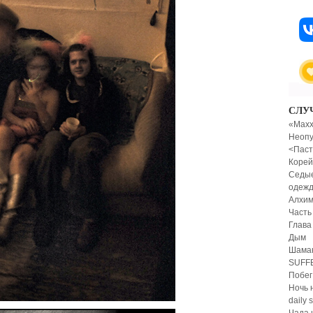
СЛУ
«Maxx
Неопу
<Паст
Корей
Седые
одеж
Алхим
Часть 
Глава
Дым
Шаман
SUFFE
Побег 
Ночь 
daily 