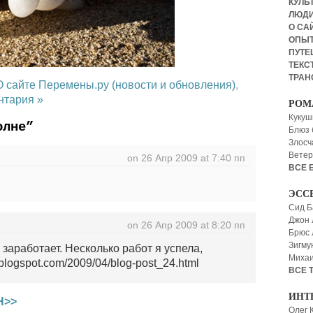
КУЛЬТ
ЛЮД
О СА
ОПЫ
ПУТЕ
ТЕКСТ
ТРАН
О сайте Перемены.ру (новости и обновления)
,
нтария »
РОМ
Кукуш
олне”
Блюз 
Злосч
Ветер
on 26 Апр 2009 at 7:40 пп
ВСЕ 
ЭСС
Сид Б
Джон 
on 26 Апр 2009 at 8:20 пп
Брюс
Зигму
 заработает. Несколько работ я успела,
Миха
blogspot.com/2009/04/blog-post_24.html
ВСЕ 
ИНТ
Н>>
Олег 