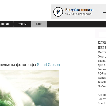
ОЛОНКИ
ТРИПЫ
БЛОГ
КЛЮ
ПЕР
Места
Олег 
Указа
ннель» на фотографа
Stuart Gibson
Дни с
Бесед
PDF-п
Визио
Текст
Побег
Автор
Как с
Все R