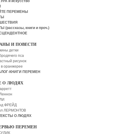
УРА и искусство
И
ЙТЕ ПЕРЕМЕНЫ
ТЫ
ШЕСТВИЯ
Ы (рассказы, книги и проч.)
СЦЕНДЕНТНОЕ
АНЫ И ПОВЕСТИ
кины детки
бродячего пса
астный рисунок
 в оранжерее
БЛОГ-КНИГИ ПЕРЕМЕН
Е О ЛЮДЯХ
арретт
Леннон
 ЛИ
нд ФРЕЙД
ил ЛЕРМОНТОВ
ТЕКСТЫ О ЛЮДЯХ
ЕРВЬЮ ПЕРЕМЕН
КУЛИК