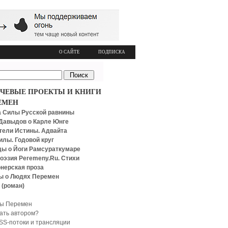
О САЙТЕ
ПОДПИСКА
ЧЕВЫЕ ПРОЕКТЫ И КНИГИ
ЕМЕН
 Силы Русской равнины
Давыдов о Карле Юнге
тели Истины. Адвайта
илы. Годовой круг
ы о Йоги Рамсураткумаре
оэзия Peremeny.Ru. Стихи
нерская проза
ы о Людях Перемен
 (роман)
ы Перемен
тать автором?
SS-потоки и трансляции