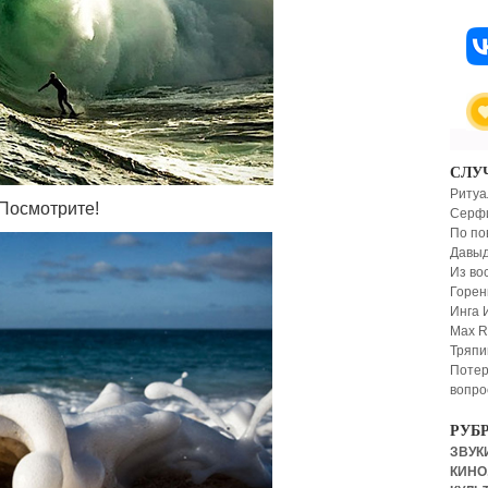
СЛУ
Ритуа
 Посмотрите!
Серф
По по
Давыд
Из во
Горен
Инга 
Max R
Тряпи
Потер
вопро
РУБ
ЗВУКИ
КИНО,