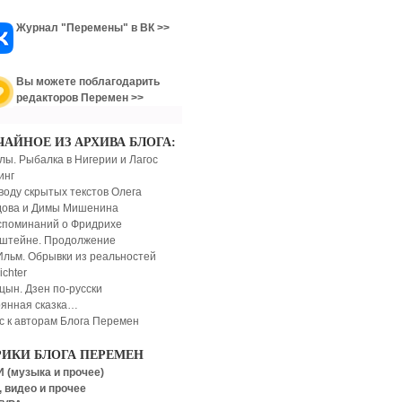
Журнал "Перемены" в ВК >>
Вы можете поблагодарить
редакторов Перемен >>
ЧАЙНОЕ ИЗ АРХИВА БЛОГА:
лы. Рыбалка в Нигерии и Лагос
инг
воду скрытых текстов Олега
ова и Димы Мишенина
споминаний о Фридрихе
штейне. Продолжение
Ильм. Обрывки из реальностей
ichter
цын. Дзен по-русски
янная сказка…
с к авторам Блога Перемен
РИКИ БЛОГА ПЕРЕМЕН
 (музыка и прочее)
 видео и прочее