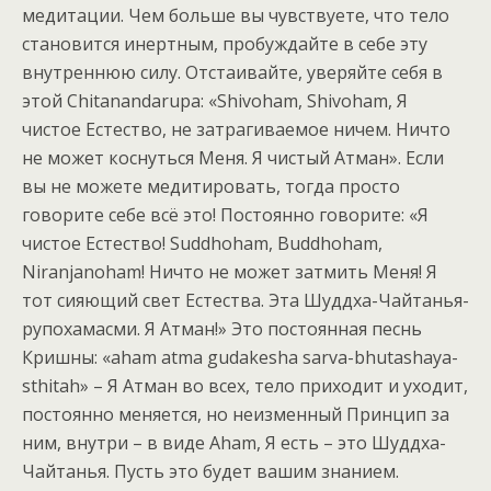
медитации. Чем больше вы чувствуете, что тело
становится инертным, пробуждайте в себе эту
внутреннюю силу. Отстаивайте, уверяйте себя в
этой Chitanandarupa: «Shivoham, Shivoham, Я
чистое Естество, не затрагиваемое ничем. Ничто
не может коснуться Меня. Я чистый Атман». Если
вы не можете медитировать, тогда просто
говорите себе всё это! Постоянно говорите: «Я
чистое Естество! Suddhoham, Buddhoham,
Niranjanoham! Ничто не может затмить Меня! Я
тот сияющий свет Естества. Эта Шуддха-Чайтанья-
рупохамасми. Я Атман!» Это постоянная песнь
Кришны: «aham atma gudakesha sarva-bhutashaya-
sthitah» – Я Атман во всех, тело приходит и уходит,
постоянно меняется, но неизменный Принцип за
ним, внутри – в виде Aham, Я есть – это Шуддха-
Чайтанья. Пусть это будет вашим знанием.