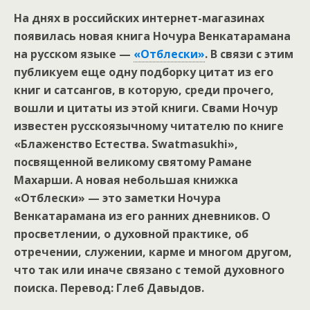
На днях в российских интернет-магазинах
появилась новая книга Ночура Венкатарамана
на русском языке —
«Отблески»
. В связи с этим
публикуем еще одну подборку цитат из его
книг и сатсангов, в которую, среди прочего,
вошли и цитаты из этой книги. Свами Ночур
известен русскоязычному читателю по книге
«Блаженство Естества. Swatmasukhi»,
посвященной великому святому Рамане
Махарши. А новая небольшая книжка
«Отблески» — это заметки Ночура
Венкатарамана из его ранних дневников. О
просветлении, о духовной практике, об
отречении, служении, карме и многом другом,
что так или иначе связано с темой духовного
поиска. Перевод: Глеб Давыдов.