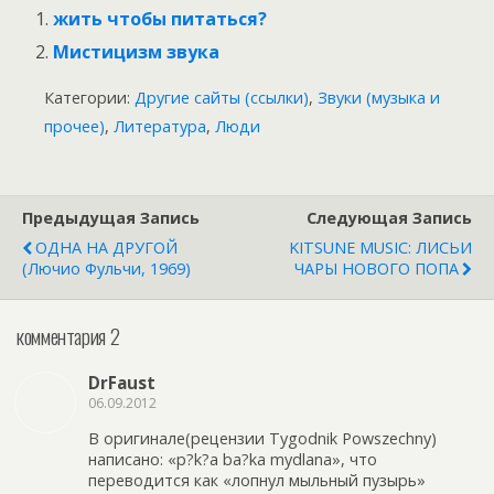
жить чтобы питаться?
Мистицизм звука
Категории:
Другие сайты (ссылки)
,
Звуки (музыка и
прочее)
,
Литература
,
Люди
Предыдущая Запись
Следующая Запись
ОДНА НА ДРУГОЙ
KITSUNE MUSIC: ЛИСЬИ
(Лючио Фульчи, 1969)
ЧАРЫ НОВОГО ПОПА
комментария 2
DrFaust
06.09.2012
В оригинале(рецензии Tygodnik Powszechny)
написано: «p?k?a ba?ka mydlana», что
переводится как «лопнул мыльный пузырь»