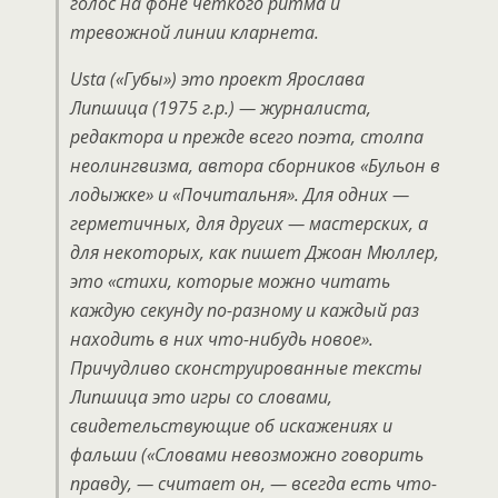
голос на фоне четкого ритма и
тревожной линии кларнета.
Usta («Губы») это проект Ярослава
Липшица (1975 г.р.) — журналиста,
редактора и прежде всего поэта, столпа
неолингвизма, автора сборников «Бульон в
лодыжке» и «Почитальня». Для одних —
герметичных, для других — мастерских, а
для некоторых, как пишет Джоан Мюллер,
это «стихи, которые можно читать
каждую секунду по-разному и каждый раз
находить в них что-нибудь новое».
Причудливо сконструированные тексты
Липшица это игры со словами,
свидетельствующие об искажениях и
фальши («Словами невозможно говорить
правду, — считает он, — всегда есть что-