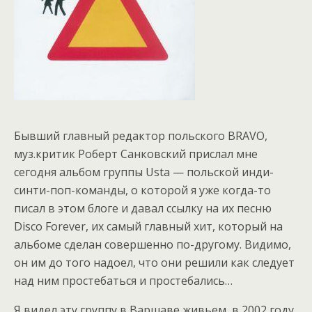
Бывший главный редактор польского BRAVO,
муз.критик Роберт Санковский прислал мне
сегодня альбом группы Usta — польской инди-
синти-поп-команды, о которой я уже когда-то
писал в этом блоге и давал ссылку на их песню
Disco Forever, их самый главный хит, который на
альбоме сделан совершенно по-другому. Видимо,
он им до того надоел, что они решили как следует
над ним простебаться и простебались…
Я видел эту группу в Варшаве живьем, в 2002 году,