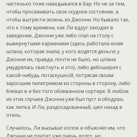
частенько тоже наведывался в бар. Но не за тем,
чтобы просаживать свое скудное состояние, а
чтобы вытрясти зелень из Джонни. Но бывало так,
что к тому времени, как Ли вдруг заходил в
заведение, Джонни уже либо спал на столу с
вывернутыми карманами (здесь работала юная
шпана, которая знала, у кого водятся деньги; у
Джонни их, правда, почти не было, но шпана
умудрялась свистнуть и это), либо дебоширил с
какой-нибудь потаскушкой, потрясая своим
заросшим пилигримом из стороны в сторону, либо
блевал в и без того облеванном сортире. В любом
из этих случаев Джонни уже был пуст и ободран,
как липка. И Ли, раздосадованный, шел назад в
отель.
Случалось, Ли вызывал копов и объяснял им, что
Джонни не платит уже очень долго, но