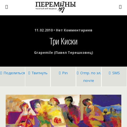
11.02.2010 • Нет Комментариев
Три Киски
Grapemile (Павел Терешковец)
Поделиться
Твитнуть
Pin
Отпр. по эл.
SMS
почте