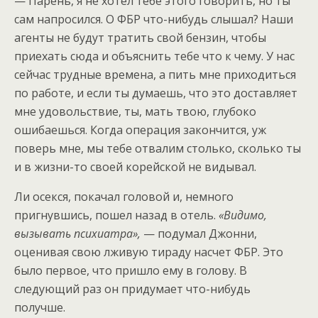
— Парень, я не хотел тебе этого говорить, но ты
сам напросился. О ФБР что-нибудь слышал? Наши
агенты не будут тратить свой бензин, чтобы
приехать сюда и объяснить тебе что к чему. У нас
сейчас трудные времена, а пить мне приходиться
по работе, и если ты думаешь, что это доставляет
мне удовольствие, ты, мать твою, глубоко
ошибаешься. Когда операция закончится, уж
поверь мне, мы тебе отвалим столько, сколько ты
и в жизни-то своей корейской не видывал.
Ли осекся, покачал головой и, немного
пригнувшись, пошел назад в отель.
«Видимо,
вызывать психиатра»,
— подумал Джонни,
оценивая свою лживую тираду насчет ФБР. Это
было первое, что пришло ему в голову. В
следующий раз он придумает что-нибудь
получше.