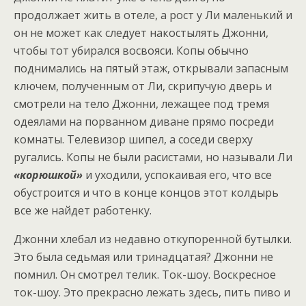
продолжает жить в отеле, а рост у Ли маленький и
он не может как следует накостылять Джонни,
чтобы тот убирался восвояси. Копы обычно
поднимались на пятый этаж, открывали запасным
ключем, полученным от Ли, скрипучую дверь и
смотрели на тело Джонни, лежащее под тремя
одеялами на порванном диване прямо посреди
комнаты. Телевизор шипел, а соседи сверху
ругались. Копы не были расистами, но называли Ли
«корюшкой»
и уходили, успокаивая его, что все
обустроится и что в конце концов этот колдырь
все же найдет работенку.
Джонни хлебал из недавно откупоренной бутылки.
Это была седьмая или тринадцатая? Джонни не
помнил. Он смотрел телик. Ток-шоу. Воскресное
ток-шоу. Это прекрасно лежать здесь, пить пиво и