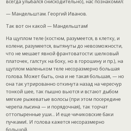
всегда улыбался снисходительно), нас познакомил:
— Мандельштам. Георгий Иванов.
Так вот он какой — Мандельштам!
На щуплом теле (костюм, разумеется, в клетку, и
колени, разумеется, вытянуты до невозможности,
что не мешает явной франтоватости: шелковый
платочек, галстук на боку, но в горошину и пр.), на
щуплом маленьком теле несоразмерно большая
голова. Может быть, она и не такая большая, — но
она так утрированно откинута назад на чересчур
тонкой шее, так пышно вьются и встают дыбом
мягкие рыжеватые волосы (при этом посередине
черепа лысина — и порядочная), так торчат
оттопыренные уши… И еще чичиковские баки
пучками!.. И голова кажется несоразмерно
большой.