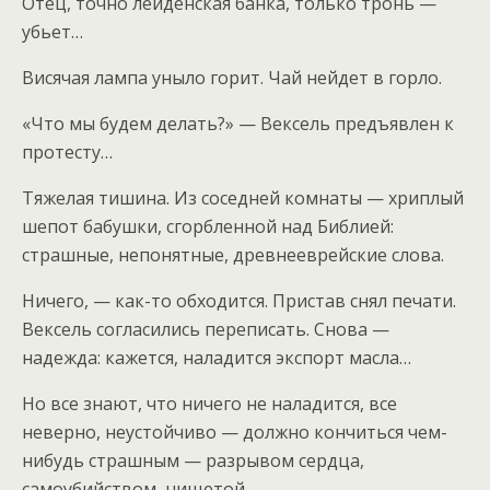
Отец, точно лейденская банка, только тронь —
убьет…
Висячая лампа уныло горит. Чай нейдет в горло.
«Что мы будем делать?» — Вексель предъявлен к
протесту…
Тяжелая тишина. Из соседней комнаты — хриплый
шепот бабушки, сгорбленной над Библией:
страшные, непонятные, древнееврейские слова.
Ничего, — как-то обходится. Пристав снял печати.
Вексель согласились переписать. Снова —
надежда: кажется, наладится экспорт масла…
Но все знают, что ничего не наладится, все
неверно, неустойчиво — должно кончиться чем-
нибудь страшным — разрывом сердца,
самоубийством, нищетой.