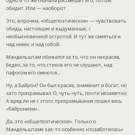
одно и то же сначала рассмешит его, потом
обидит. Или — наоборот.
Это, впрочем, «общепоэтическое» — чувствовать
обиды, настоящие и выдуманные, с
необыкновенной остротой. И тут же смеяться и
над ними, и над собой.
Мандельштам обижался за то, что он некрасив,
беден, за то, что стихов его не слушают, над
пафосом его смеются…
Ну, а Байрон? Он был красив, знаменит и богат, но
зато прихрамывал. О, чуть-чуть, почти незаметно.
А вряд ли не с этого прихрамывания пошел весь
«байронизм»…
Да, это «общепоэтическое». Только о
Мандельштаме как-то особенно «позаботилась»