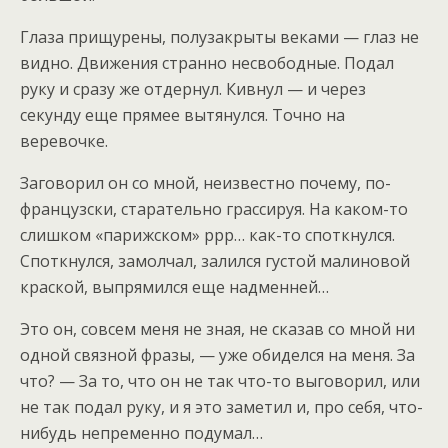
Глаза прищурены, полузакрыты веками — глаз не
видно. Движения странно несвободные. Подал
руку и сразу же отдернул. Кивнул — и через
секунду еще прямее вытянулся. Точно на
веревочке.
Заговорил он со мной, неизвестно почему, по-
французски, старательно грассируя. На каком-то
слишком «парижском» ррр… как-то споткнулся.
Споткнулся, замолчал, залился густой малиновой
краской, выпрямился еще надменней…
Это он, совсем меня не зная, не сказав со мной ни
одной связной фразы, — уже обиделся на меня. За
что? — За то, что он не так что-то выговорил, или
не так подал руку, и я это заметил и, про себя, что-
нибудь непременно подумал…