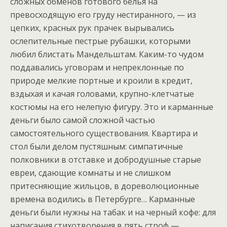
сложных обменов готового белья на
превосходящую его груду нестиранного, — из
цепких, красных рук прачек вырывались
ослепительные пестрые рубашки, которыми
любил блистать Мандельштам. Каким-то чудом
поддавались уговорам и непреклонные по
природе мелкие портные и кроили в кредит,
вздыхая и качая головами, крупно-клетчатые
костюмы на его нелепую фигуру. Это и карманные
деньги было самой сложной частью
самостоятельного существования. Квартира и
стол были делом пустяшным: симпатичные
полковники в отставке и добродушные старые
евреи, сдающие комнаты и не слишком
притесняющие жильцов, в дореволюционные
времена водились в Петербурге… Карманные
деньги были нужны на табак и на черный кофе: для
написания стихотворения в пять строф —