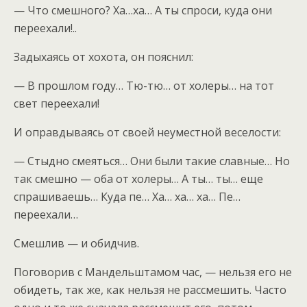
— Что смешного? Ха…ха… А ты спроси, куда они
переехали!..
Задыхаясь от хохота, он пояснил:
— В прошлом году… Тю-тю… от холеры… на тот
свет переехали!
И оправдываясь от своей неуместной веселости:
— Стыдно смеяться… Они были такие славные… Но
так смешно — оба от холеры… А ты… ты… еще
спрашиваешь… Куда пе… Ха… ха… ха… Пе…
переехали…
Смешлив — и обидчив.
Поговорив с Мандельштамом час, — нельзя его не
обидеть, так же, как нельзя не рассмешить. Часто