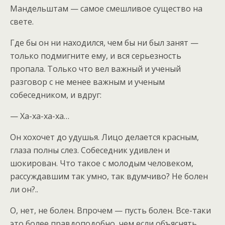
Мандельштам — самое смешливое существо на
свете.
Где бы он ни находился, чем бы ни был занят —
только подмигните ему, и вся серьезность
пропала. Только что вел важный и ученый
разговор с не менее важным и ученым
собеседником, и вдруг:
— Ха-ха-ха-ха…
Он хохочет до удушья. Лицо делается красным,
глаза полны слез. Собеседник удивлен и
шокирован. Что такое с молодым человеком,
рассуждавшим так умно, так вдумчиво? Не болен
ли он?..
О, нет, не болен. Впрочем — пусть болен. Все-таки
это более правдоподобно, чем если объяснять