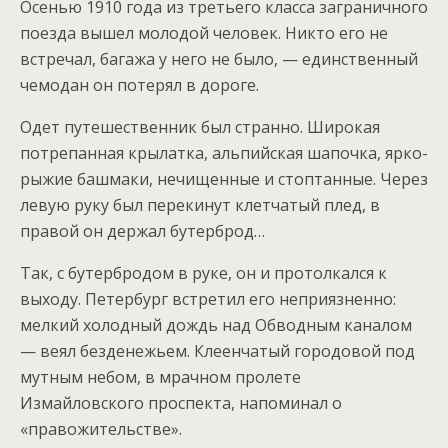
Осенью 1910 года из третьего класса заграничного
поезда вышел молодой человек. Никто его не
встречал, багажа у него не было, — единственный
чемодан он потерял в дороге.
Одет путешественник был странно. Широкая
потрепанная крылатка, альпийская шапочка, ярко-
рыжие башмаки, нечищенные и стоптанные. Через
левую руку был перекинут клетчатый плед, в
правой он держал бутерброд…
Так, с бутербродом в руке, он и протолкался к
выходу. Петербург встретил его неприязненно:
мелкий холодный дождь над Обводным каналом
— веял безденежьем. Клеенчатый городовой под
мутным небом, в мрачном пролете
Измайловского проспекта, напоминал о
«правожительстве».