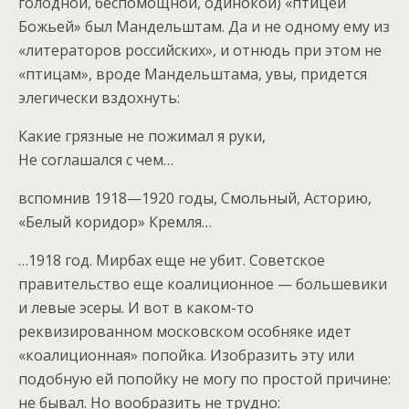
голодной, беспомощной, одинокой) «птицей
Божьей» был Мандельштам. Да и не одному ему из
«литераторов российских», и отнюдь при этом не
«птицам», вроде Мандельштама, увы, придется
элегически вздохнуть:
Какие грязные не пожимал я руки,
Не соглашался с чем…
вспомнив 1918—1920 годы, Смольный, Асторию,
«Белый коридор» Кремля…
…1918 год. Мирбах еще не убит. Советское
правительство еще коалиционное — большевики
и левые эсеры. И вот в каком-то
реквизированном московском особняке идет
«коалиционная» попойка. Изобразить эту или
подобную ей попойку не могу по простой причине:
не бывал. Но вообразить не трудно: