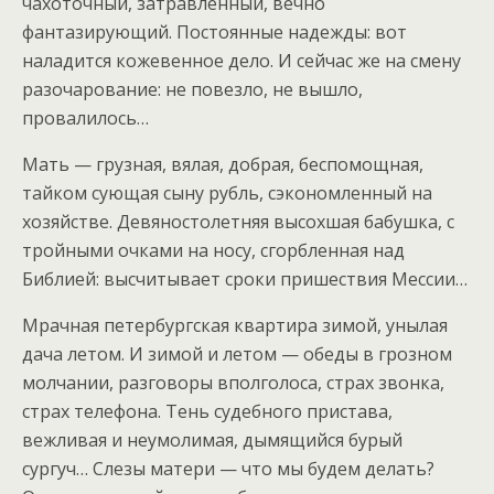
чахоточный, затравленный, вечно
фантазирующий. Постоянные надежды: вот
наладится кожевенное дело. И сейчас же на смену
разочарование: не повезло, не вышло,
провалилось…
Мать — грузная, вялая, добрая, беспомощная,
тайком сующая сыну рубль, сэкономленный на
хозяйстве. Девяностолетняя высохшая бабушка, с
тройными очками на носу, сгорбленная над
Библией: высчитывает сроки пришествия Мессии…
Мрачная петербургская квартира зимой, унылая
дача летом. И зимой и летом — обеды в грозном
молчании, разговоры вполголоса, страх звонка,
страх телефона. Тень судебного пристава,
вежливая и неумолимая, дымящийся бурый
сургуч… Слезы матери — что мы будем делать?