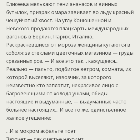
Елисеева мелькают тени ананасов и винных
бутылок, призрак омара завивает во льду красный
чешуйчатый хвост. На углу Конюшенной и
Невского продаются плацкарты международных
вагонов в Берлин, Париж, Италию…
Раскрасневшиеся от мороза женщины кутаются в
соболя; за стеклами цветочных магазинов — груды
срезанных роз. — И все это так… кажущееся…
Реально — пальто, подбитое ветром, комната, из
которой выселяют, извозчик, за которого
неизвестно кто заплатит, некрасивое лицо с
багровеющими от холода ушами, обиды
настоящие и выдуманные, — выдуманные часто
больнее настоящих… И все то же, единственное
жалкое утешение:
…И в мокром асфальте поэт
Захочет — так счастье находит.