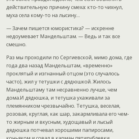
действительную причину смеха: кто-то чихнул,
муха села кому-то на лысину…
— Зачем пишется юмористика? — искренне
недоумевает Мандельштам. — Ведь и так все
смешно.
Раз мы проходили по Сергиевской, мимо дома, где
года два назад Мандельштам, «временно»
проклятый и изгнанный отцом (это случалось
часто), жил у тетушки с дядюшкой. Жилось
Мандельштаму там несравненно лучше, чем
дома.И дядюшка, и тетушка ухаживали за
племянником чрезвычайно. Тетушка, веселая,
розовая, круглая, как шар, закармливала его чем-
то жирным и вкусным, худощавый и лысый
дядюшка потчевал хорошими папиросами,
коньяком и совал в карман пятирублевки.